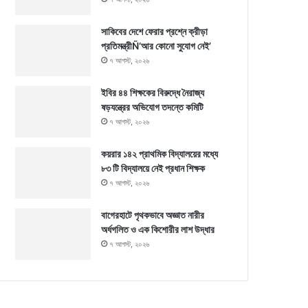
সাকিবের দেশে ফেরার প্রশ্নে ক্রীড়া
প্রতিমন্ত্রীÑ‘আর কোনো সুযোগ নেই’
৭ আগস্ট, ২০২৬
ইবির ৪৪ শিক্ষকের বিরুদ্ধে নৈরাজ্য
ষড়যন্ত্রের অভিযোগ তদন্তে কমিটি
৭ আগস্ট, ২০২৬
কয়রার ১৪২ প্রাথমিক বিদ্যালয়ের মধ্যে
৮৩ টি বিদ্যালয়ে নেই প্রধান শিক্ষক
৭ আগস্ট, ২০২৬
বাগেরহাটে পৃথকভাবে অজ্ঞাত নারীর
অর্ধগলিত ও এক কিশোরীর লাশ উদ্ধার
৭ আগস্ট, ২০২৬