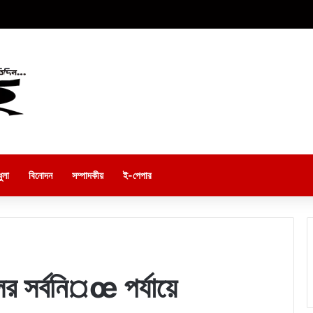
ুলা
বিনোদন
সম্পাদকীয়
ই-পেপার
ের সর্বনি¤œ পর্যায়ে