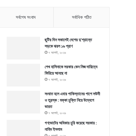
সর্বশেষ সংবাদ
সর্বাধিক পঠিত
ছুটির দিন সকালেই দেশের দু’প্রান্তে
সড়কে ঝরল ১৬ প্রাণ
৭ আগস্ট, ২০২৬
শেখ হাসিনাকে সরকার কেন নিজ দায়িত্বে
ফিরিয়ে আনছে না
৭ আগস্ট, ২০২৬
সংঘাত হলে এবার পাকিস্তানের পাশে সউদী
ও তুরস্ক : মক্কা চুক্তি নিয়ে উদ্বেগে
ভারত
৭ আগস্ট, ২০২৬
গণভোটের অধিকার চুরি করেছে সরকার :
নাহিদ ইসলাম
৭ আগস্ট, ২০২৬