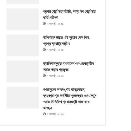
প্রথম শ্রেণিতে লটারি, অন্য সব শ্রেণিতে
ভর্তি পরীক্ষা
৭ আগস্ট, ২০২৬
হাসিনাকে ভারত এই সুযোগ কেন দিল,
প্রশ্ন স্বরাষ্ট্রমন্ত্রী’র
৭ আগস্ট, ২০২৬
ফ্যাসিবাদমুক্ত বাংলাদেশ এবং বৈষম্যহীন
সমাজ গড়ার প্রত্যয়
৭ আগস্ট, ২০২৬
গণমানুষের আকাঙ্খার বাস্তবায়ন,
ধ্বংসপ্রাপ্ত অর্থনীতি পুনরুদ্ধার এবং নতুন
সমাজ বিনির্মাণে প্রধানমন্ত্রী কাজ করে
যাচ্ছেন
৭ আগস্ট, ২০২৬