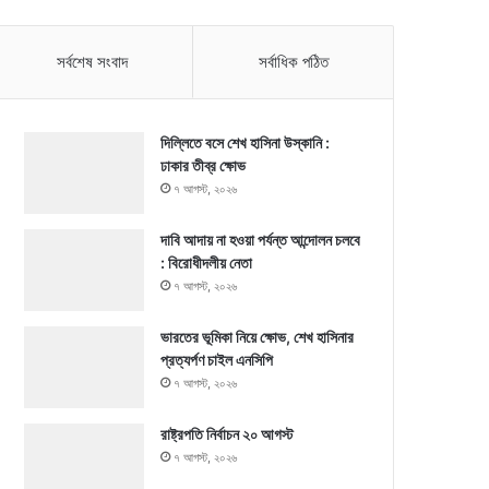
সর্বশেষ সংবাদ
সর্বাধিক পঠিত
দিল্লিতে বসে শেখ হাসিনা উস্কানি :
ঢাকার তীব্র ক্ষোভ
৭ আগস্ট, ২০২৬
দাবি আদায় না হওয়া পর্যন্ত আন্দোলন চলবে
: বিরোধীদলীয় নেতা
৭ আগস্ট, ২০২৬
ভারতের ভূমিকা নিয়ে ক্ষোভ, শেখ হাসিনার
প্রত্যর্পণ চাইল এনসিপি
৭ আগস্ট, ২০২৬
রাষ্ট্রপতি নির্বাচন ২০ আগস্ট
৭ আগস্ট, ২০২৬