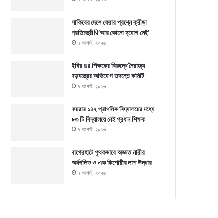
সাকিবের দেশে ফেরার প্রশ্নে ক্রীড়া
প্রতিমন্ত্রীÑ‘আর কোনো সুযোগ নেই’
৭ আগস্ট, ২০২৬
ইবির ৪৪ শিক্ষকের বিরুদ্ধে নৈরাজ্য
ষড়যন্ত্রের অভিযোগ তদন্তে কমিটি
৭ আগস্ট, ২০২৬
কয়রার ১৪২ প্রাথমিক বিদ্যালয়ের মধ্যে
৮৩ টি বিদ্যালয়ে নেই প্রধান শিক্ষক
৭ আগস্ট, ২০২৬
বাগেরহাটে পৃথকভাবে অজ্ঞাত নারীর
অর্ধগলিত ও এক কিশোরীর লাশ উদ্ধার
৭ আগস্ট, ২০২৬