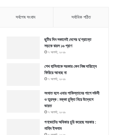
সর্বশেষ সংবাদ
সর্বাধিক পঠিত
ছুটির দিন সকালেই দেশের দু’প্রান্তে
সড়কে ঝরল ১৬ প্রাণ
৭ আগস্ট, ২০২৬
শেখ হাসিনাকে সরকার কেন নিজ দায়িত্বে
ফিরিয়ে আনছে না
৭ আগস্ট, ২০২৬
সংঘাত হলে এবার পাকিস্তানের পাশে সউদী
ও তুরস্ক : মক্কা চুক্তি নিয়ে উদ্বেগে
ভারত
৭ আগস্ট, ২০২৬
গণভোটের অধিকার চুরি করেছে সরকার :
নাহিদ ইসলাম
৭ আগস্ট, ২০২৬