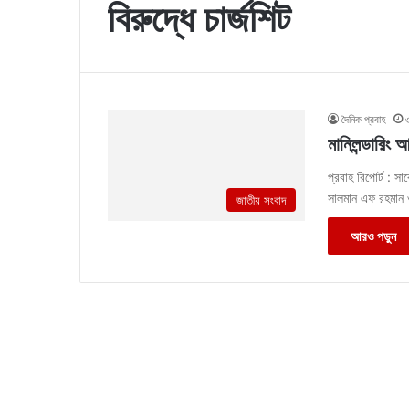
বিরুদ্ধে চার্জশিট
দৈনিক প্রবাহ
মানিলন্ডারিং 
প্রবাহ রিপোর্ট : ‎‎‎‎‎‎‎‎‎‎‎‎‎‎‎
সালমান এফ রহমান ও
জাতীয় সংবাদ
আরও পড়ুন