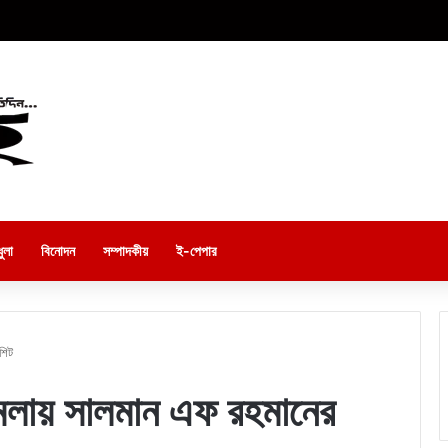
ুলা
বিনোদন
সম্পাদকীয়
ই-পেপার
শিট
ামলায় সালমান এফ রহমানের