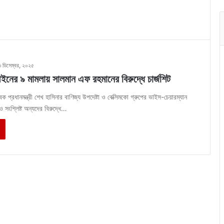
৩ ডিসেম্বর, ২০২৫
আইনের ৯ মামলায় সালমান এফ রহমানের বিরুদ্ধে চার্জশিট
‎‎‎‎‎‎‎‎‎‎‎‎‎‎‎‎‎‎‎‎‎‎‎‎‎‎‎‎‎‎‎‎‎‎‎‎‎‎‎‎‎‎‎‎‎‎‎‎‎‎‎‎‎সাবেক প্রধানমন্ত্রী শেখ হাসিনার বাণিজ্য উপদেষ্টা ও বেক্সিমকো গ্রুপের ভাইস-চেয়ারম্যান
 সংশ্লিষ্ট অন্যদের বিরুদ্ধে…