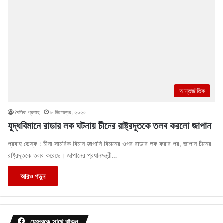
আন্তর্জাতিক
দৈনিক প্রবাহ
৮ ডিসেম্বর, ২০২৫
যুদ্ধবিমানে রাডার লক ঘটনায় চীনের রাষ্ট্রদূতকে তলব করলো জাপান
প্রবাহ ডেস্ক : চীনা সামরিক বিমান জাপানি বিমানের ওপর রাডার লক করার পর, জাপান চীনের
রাষ্ট্রদূতকে তলব করেছে। জাপানের প্রধানমন্ত্রী…
আরও পড়ুন
ফেসবুকে সাথে থাকুন