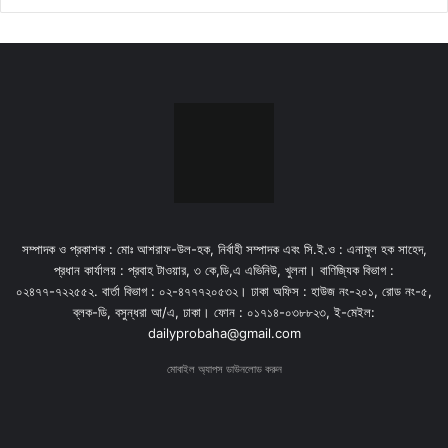
সম্পাদক ও প্রকাশক : মোঃ আশরাফ-উল-হক, নির্বাহী সম্পাদক এবং সি.ই.ও : এনামুল হক সাহেদ,
প্রধান কার্যালয় : প্রবাহ টাওয়ার, ৩ কে,ডি,এ এভিনিউ, খুলনা। বাণিজ্যিক বিভাগ :
০২৪৭৭-৭২২৫৫২. বার্তা বিভাগ : ০২-৪৭৭৭২০৫৩২। ঢাকা অফিস : হাউজ নং-২০১, রোড নং-৫,
ব্লক-ডি, বসুন্ধরা আ/এ, ঢাকা। ফোন : ০১৭১৪-০৩৮৮২৩, ই-মেইল:
dailyprobaha@gmail.com
মোবাইল অ্যাপস ডাউনলোড করুন