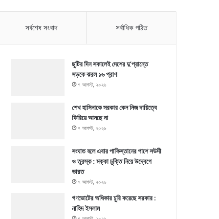
সর্বশেষ সংবাদ
সর্বাধিক পঠিত
ছুটির দিন সকালেই দেশের দু’প্রান্তে
সড়কে ঝরল ১৬ প্রাণ
৭ আগস্ট, ২০২৬
শেখ হাসিনাকে সরকার কেন নিজ দায়িত্বে
ফিরিয়ে আনছে না
৭ আগস্ট, ২০২৬
সংঘাত হলে এবার পাকিস্তানের পাশে সউদী
ও তুরস্ক : মক্কা চুক্তি নিয়ে উদ্বেগে
ভারত
৭ আগস্ট, ২০২৬
গণভোটের অধিকার চুরি করেছে সরকার :
নাহিদ ইসলাম
৭ আগস্ট, ২০২৬