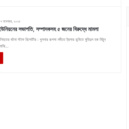
১৭ নভেম্বর, ২০২৫
ইউনিয়নের সভাপতি, সম্পাদকসহ ৫ জনের বিরুদ্ধে মামলা
 নিহতের ঘটনা স্টাফ রিপোর্টার : খুলনার রূপসা নদীতে ট্রলার ডুবিতে মুহিদুল হক মিঠুন
 মাঝি…