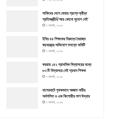
সাকিবের দেশে ফেরার প্রশ্নে ক্রীড়া
প্রতিমন্ত্রীÑ‘আর কোনো সুযোগ নেই’
৭ আগস্ট, ২০২৬
ইবির ৪৪ শিক্ষকের বিরুদ্ধে নৈরাজ্য
ষড়যন্ত্রের অভিযোগ তদন্তে কমিটি
৭ আগস্ট, ২০২৬
কয়রার ১৪২ প্রাথমিক বিদ্যালয়ের মধ্যে
৮৩ টি বিদ্যালয়ে নেই প্রধান শিক্ষক
৭ আগস্ট, ২০২৬
বাগেরহাটে পৃথকভাবে অজ্ঞাত নারীর
অর্ধগলিত ও এক কিশোরীর লাশ উদ্ধার
৭ আগস্ট, ২০২৬