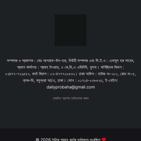
সম্পাদক ও প্রকাশক : মোঃ আশরাফ-উল-হক, নির্বাহী সম্পাদক এবং সি.ই.ও : এনামুল হক সাহেদ,
প্রধান কার্যালয় : প্রবাহ টাওয়ার, ৩ কে,ডি,এ এভিনিউ, খুলনা। বাণিজ্যিক বিভাগ :
০২৪৭৭-৭২২৫৫২. বার্তা বিভাগ : ০২-৪৭৭৭২০৫৩২। ঢাকা অফিস : হাউজ নং-২০১, রোড নং-৫,
ব্লক-ডি, বসুন্ধরা আ/এ, ঢাকা। ফোন : ০১৭১৪-০৩৮৮২৩, ই-মেইল:
dailyprobaha@gmail.com
মোবাইল অ্যাপস ডাউনলোড করুন
© 2026 দৈনিক প্রবাহ কর্তৃক সর্বস্বত্ব সংরক্ষিত