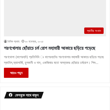
স্থানীয় সংবাদ
দৈনিক প্রবাহ
৩০ নভেম্বর, ২০২৫
শরণখোলায় ছোঁয়াচে চর্ম রোগ মহামারী আকারে ছড়িয়ে পড়েছে
শরণখোলা (বাগেরহাট) প্রতিনিধি ঃ বাগেরহাটের শরণখোলায় মহামারী আকারে ছড়িয়ে পড়ছে
স্কাবিস,অ্যালার্জি, চুলকানী ও দাদ, একজিমার মতো অসহ্যকর ছোঁয়াচে চর্মরোগ। শিশু…
আরও পড়ুন
ফেসবুকে সাথে থাকুন