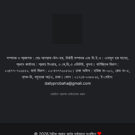
সম্পাদক ও প্রকাশক : মোঃ আশরাফ-উল-হক, নির্বাহী সম্পাদক এবং সি.ই.ও : এনামুল হক সাহেদ,
প্রধান কার্যালয় : প্রবাহ টাওয়ার, ৩ কে,ডি,এ এভিনিউ, খুলনা। বাণিজ্যিক বিভাগ :
০২৪৭৭-৭২২৫৫২. বার্তা বিভাগ : ০২-৪৭৭৭২০৫৩২। ঢাকা অফিস : হাউজ নং-২০১, রোড নং-৫,
ব্লক-ডি, বসুন্ধরা আ/এ, ঢাকা। ফোন : ০১৭১৪-০৩৮৮২৩, ই-মেইল:
dailyprobaha@gmail.com
মোবাইল অ্যাপস ডাউনলোড করুন
© 2026 দৈনিক প্রবাহ কর্তৃক সর্বস্বত্ব সংরক্ষিত