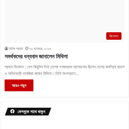
বিনোদন
দৈনিক প্রবাহ
২৩ নভেম্বর, ২০২৫
সমর্থকদের ধন্যবাদ জানালেন মিথিলা
প্রবাহ বিনোদন : গেল কিছুদিন টানা দেশের গণমাধ্যমে আলোচনায় ছিলেন দেশের জনপ্রিয় মডেল
ও অভিনেত্রী তানজিয়া জামান মিথিলা। তিনি অংশগ্রহণ…
আরও পড়ুন
ফেসবুকে সাথে থাকুন