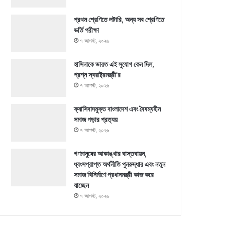
প্রথম শ্রেণিতে লটারি, অন্য সব শ্রেণিতে
ভর্তি পরীক্ষা
৭ আগস্ট, ২০২৬
হাসিনাকে ভারত এই সুযোগ কেন দিল,
প্রশ্ন স্বরাষ্ট্রমন্ত্রী’র
৭ আগস্ট, ২০২৬
ফ্যাসিবাদমুক্ত বাংলাদেশ এবং বৈষম্যহীন
সমাজ গড়ার প্রত্যয়
৭ আগস্ট, ২০২৬
গণমানুষের আকাঙ্খার বাস্তবায়ন,
ধ্বংসপ্রাপ্ত অর্থনীতি পুনরুদ্ধার এবং নতুন
সমাজ বিনির্মাণে প্রধানমন্ত্রী কাজ করে
যাচ্ছেন
৭ আগস্ট, ২০২৬