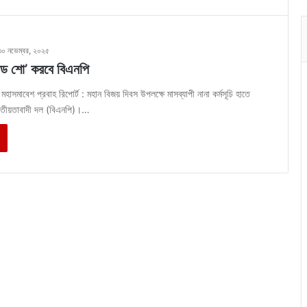
৩০ নভেম্বর, ২০২৫
োড শো’ করবে বিএনপি
মহাসমাবেশ প্রবাহ রিপোর্ট : মহান বিজয় দিবস উপলক্ষে মাসব্যাপী নানা কর্মসূচি হাতে
জাতীয়তাবাদী দল (বিএনপি)।…