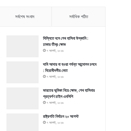
সর্বশেষ সংবাদ
সর্বাধিক পঠিত
দিল্লিতে বসে শেখ হাসিনা উস্কানি :
ঢাকার তীব্র ক্ষোভ
৭ আগস্ট, ২০২৬
দাবি আদায় না হওয়া পর্যন্ত আন্দোলন চলবে
: বিরোধীদলীয় নেতা
৭ আগস্ট, ২০২৬
ভারতের ভূমিকা নিয়ে ক্ষোভ, শেখ হাসিনার
প্রত্যর্পণ চাইল এনসিপি
৭ আগস্ট, ২০২৬
রাষ্ট্রপতি নির্বাচন ২০ আগস্ট
৭ আগস্ট, ২০২৬