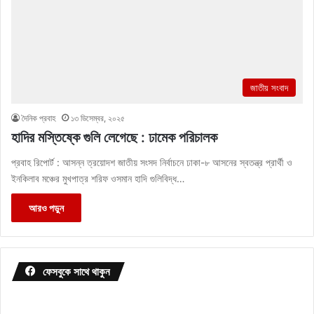
জাতীয় সংবাদ
দৈনিক প্রবাহ
১৩ ডিসেম্বর, ২০২৫
হাদির মস্তিষ্কে গুলি লেগেছে : ঢামেক পরিচালক
প্রবাহ রিপোর্ট : আসন্ন ত্রয়োদশ জাতীয় সংসদ নির্বাচনে ঢাকা-৮ আসনের স্বতন্ত্র প্রার্থী ও
ইনকিলাব মঞ্চের মুখপাত্র শরিফ ওসমান হাদি গুলিবিদ্ধ…
আরও পড়ুন
ফেসবুকে সাথে থাকুন