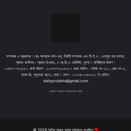
সম্পাদক ও প্রকাশক : মোঃ আশরাফ-উল-হক, নির্বাহী সম্পাদক এবং সি.ই.ও : এনামুল হক সাহেদ,
প্রধান কার্যালয় : প্রবাহ টাওয়ার, ৩ কে,ডি,এ এভিনিউ, খুলনা। বাণিজ্যিক বিভাগ :
০২৪৭৭-৭২২৫৫২. বার্তা বিভাগ : ০২-৪৭৭৭২০৫৩২। ঢাকা অফিস : হাউজ নং-২০১, রোড নং-৫,
ব্লক-ডি, বসুন্ধরা আ/এ, ঢাকা। ফোন : ০১৭১৪-০৩৮৮২৩, ই-মেইল:
dailyprobaha@gmail.com
মোবাইল অ্যাপস ডাউনলোড করুন
© 2026 দৈনিক প্রবাহ কর্তৃক সর্বস্বত্ব সংরক্ষিত