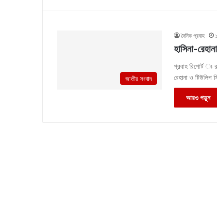
দৈনিক প্রবাহ
হাসিনা-রেহান
প্রবাহ রিপোর্ট ঃ র
রেহানা ও টিউলিপ স
জাতীয় সংবাদ
আরও পড়ুন