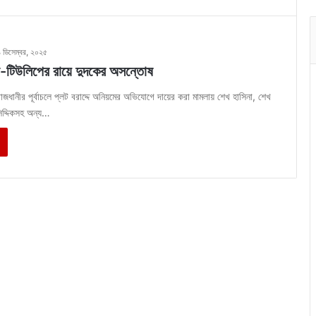
১ ডিসেম্বর, ২০২৫
া-টিউলিপের রায়ে দুদকের অসন্তোষ
াজধানীর পূর্বাচলে প্লট বরাদ্দে অনিয়মের অভিযোগে দায়ের করা মামলায় শেখ হাসিনা, শেখ
িদ্দিকসহ অন্য…