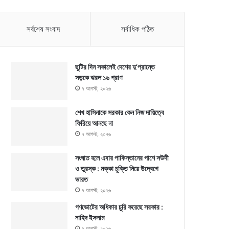
সর্বশেষ সংবাদ
সর্বাধিক পঠিত
ছুটির দিন সকালেই দেশের দু’প্রান্তে
সড়কে ঝরল ১৬ প্রাণ
৭ আগস্ট, ২০২৬
শেখ হাসিনাকে সরকার কেন নিজ দায়িত্বে
ফিরিয়ে আনছে না
৭ আগস্ট, ২০২৬
সংঘাত হলে এবার পাকিস্তানের পাশে সউদী
ও তুরস্ক : মক্কা চুক্তি নিয়ে উদ্বেগে
ভারত
৭ আগস্ট, ২০২৬
গণভোটের অধিকার চুরি করেছে সরকার :
নাহিদ ইসলাম
৭ আগস্ট, ২০২৬