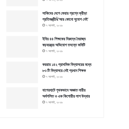
সাকিবের দেশে ফেরার প্রশ্নে ক্রীড়া
প্রতিমন্ত্রীÑ‘আর কোনো সুযোগ নেই’
৭ আগস্ট, ২০২৬
ইবির ৪৪ শিক্ষকের বিরুদ্ধে নৈরাজ্য
ষড়যন্ত্রের অভিযোগ তদন্তে কমিটি
৭ আগস্ট, ২০২৬
কয়রার ১৪২ প্রাথমিক বিদ্যালয়ের মধ্যে
৮৩ টি বিদ্যালয়ে নেই প্রধান শিক্ষক
৭ আগস্ট, ২০২৬
বাগেরহাটে পৃথকভাবে অজ্ঞাত নারীর
অর্ধগলিত ও এক কিশোরীর লাশ উদ্ধার
৭ আগস্ট, ২০২৬