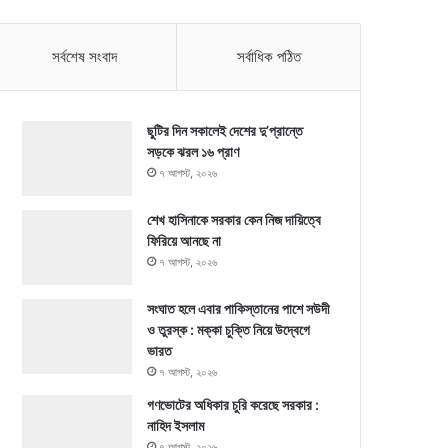
সর্বশেষ সংবাদ
সর্বাধিক পঠিত
ছুটির দিন সকালেই দেশের দু’প্রান্তে
সড়কে ঝরল ১৬ প্রাণ
৭ আগস্ট, ২০২৬
শেখ হাসিনাকে সরকার কেন নিজ দায়িত্বে
ফিরিয়ে আনছে না
৭ আগস্ট, ২০২৬
সংঘাত হলে এবার পাকিস্তানের পাশে সউদী
ও তুরস্ক : মক্কা চুক্তি নিয়ে উদ্বেগে
ভারত
৭ আগস্ট, ২০২৬
গণভোটের অধিকার চুরি করেছে সরকার :
নাহিদ ইসলাম
৭ আগস্ট, ২০২৬