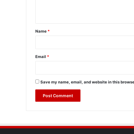
e
n
t
*
Name
*
Email
*
Save my name, email, and website in this browse