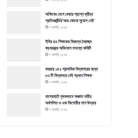
সাকিবের দেশে ফেরার প্রশ্নে ক্রীড়া
প্রতিমন্ত্রীÑ‘আর কোনো সুযোগ নেই’
৭ আগস্ট, ২০২৬
ইবির ৪৪ শিক্ষকের বিরুদ্ধে নৈরাজ্য
ষড়যন্ত্রের অভিযোগ তদন্তে কমিটি
৭ আগস্ট, ২০২৬
কয়রার ১৪২ প্রাথমিক বিদ্যালয়ের মধ্যে
৮৩ টি বিদ্যালয়ে নেই প্রধান শিক্ষক
৭ আগস্ট, ২০২৬
বাগেরহাটে পৃথকভাবে অজ্ঞাত নারীর
অর্ধগলিত ও এক কিশোরীর লাশ উদ্ধার
৭ আগস্ট, ২০২৬