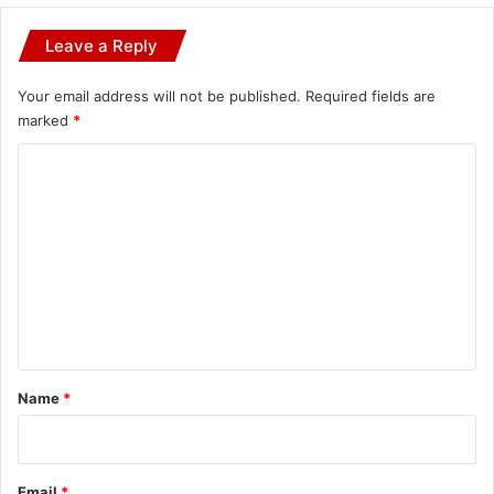
Leave a Reply
Your email address will not be published.
Required fields are
marked
*
C
o
m
m
e
n
t
*
Name
*
Email
*