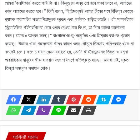
আমরা ‘কনসিডার’ করতে পারি কি না। কিন্তু সে জন্য তো বসে থাকা চলবে না, আমাদের
কাজ আমাদের করতে হবে।” তিনি বলেন, “ইতিমধ্যেই আমরা চীনের সঙ্গে বিভিন্ন ক্ষেত্রে
ব্যাপক পারস্পরিক সহযোগিতামূলক প্রকল্প এবং কর্মকা-ে জড়িত রয়েছি। এই সম্পর্কটাকে
‘স্ট্র্যাটেজিক পার্টনারশিপের’ চেয়ে ওপরে নেওয়া যায় কি না, তা নিয়ে আমরা আলোচনা
করব। তাদেরও আগ্রহ আছে।” বাংলাদেশের ভূ-প্রকৃতির ওপর তিস্তার ব্যাপক প্রভাব
রয়েছে। উজানে থাকা গজলডোবা বাঁধের কারণে শুষ্ক মৌসুমে তিস্তায় পানিপ্রবাহ থাকে না
বললেই চলে। ফলে চাষাবাদ যেমন ব্যাহত হয়, তেমনি জীববৈচিত্র্যসহ তিস্তা ও যমুনা
অববাহিকার মানুষের জীবনযাত্রাও বহুল পরিমাণে ক্ষতিগ্রস্ত হচ্ছে। আমরা চাই, দ্রুত
তিস্তা সমস্যার সমাধান হোক।
সংশ্লিষ্ট সংবাদ