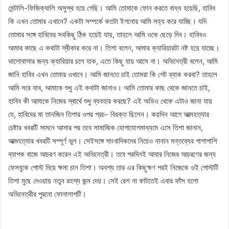
মেন্টালি-ফিজিক্যালি অসুস্থ হয়ে গেছি। আমি তোমাকে ফোন করতে বাধ্য হয়েছি, হাবিব
কি এখন তোমার এখানে? একটা সম্পর্কে কতটা ইগনোর আমি সহ্য করে যাচ্ছি। যদি
তোমার সঙ্গে হাবিবের সবকিছু ঠিক হয়েই যায়, তাহলে আমি ওকে ছেড়ে দিব। হাবিবও
আমার কাছে এ কথাটা স্বীকার করে না। তিশা বলেন, আমার ক্যারিয়ারটা নষ্ট হয়ে যাচ্ছে।
ভালোবাসার জন্য ক্যারিয়ার চলে যাক, এতে কিছু যায় আসে না। অভিনেত্রী বলেন, আমি
জানি হাবিব এখন তোমার ওখানে। আমি জানতে চাই তোমরা কি গেট ব্যাক করবা? তাহলে
আমি সরে যাব, আমাকে শুধু এই কথাটা জানাও। আমি তোমার কাছ থেকে জানতে চাই,
হাবিব কী আমাকে নিজের স্বার্থে শুধু ব্যবহার করছে? এই অডিও থেকে এটাও জানা যায়
যে, হাবিবের মা তানজিন তিশার ওপর প্রচ- বিরক্ত ছিলেন। কয়দিন আগে আত্মহত্যার
চেষ্টার খবরটি সামনে আসার পর তবে সামাজিক যোগাযোগমাধ্যমে এসে তিশা জানান,
আত্মহত্যার খবরটি সম্পূর্ণ ভুল। সেইসঙ্গে সাংবাদিকদের নিয়েও নানান মন্তব্যের পাশাপাশি
ব্যাপক বাজে আচরণ করেন এই অভিনেত্রী। তবে পরদিনই আবার নিজের আচরণের জন্য
ফেসবুকে পোস্ট দিয়ে ক্ষমা চান তিশা। অবশ্য তার এর কিছুক্ষণ পরই নিজেকে ওই পোস্টটি
তিশা মুছে দেওয়ায় নতুন রহস্য জন্ম দেয়। সেই রেশ না কাটতেই এবার ফাঁস হলো
অভিনেত্রীর পুরনো ফোনালাপটি।