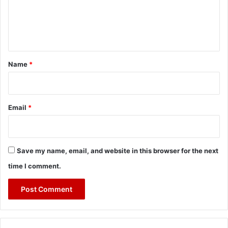
m
e
n
t
*
Name
*
Email
*
Save my name, email, and website in this browser for the next
time I comment.