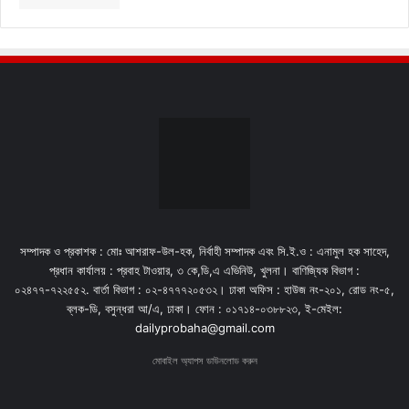
সম্পাদক ও প্রকাশক : মোঃ আশরাফ-উল-হক, নির্বাহী সম্পাদক এবং সি.ই.ও : এনামুল হক সাহেদ,
প্রধান কার্যালয় : প্রবাহ টাওয়ার, ৩ কে,ডি,এ এভিনিউ, খুলনা। বাণিজ্যিক বিভাগ :
০২৪৭৭-৭২২৫৫২. বার্তা বিভাগ : ০২-৪৭৭৭২০৫৩২। ঢাকা অফিস : হাউজ নং-২০১, রোড নং-৫,
ব্লক-ডি, বসুন্ধরা আ/এ, ঢাকা। ফোন : ০১৭১৪-০৩৮৮২৩, ই-মেইল:
dailyprobaha@gmail.com
মোবাইল অ্যাপস ডাউনলোড করুন