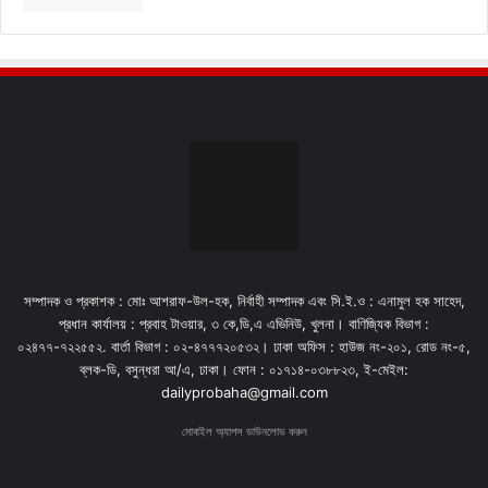
সম্পাদক ও প্রকাশক : মোঃ আশরাফ-উল-হক, নির্বাহী সম্পাদক এবং সি.ই.ও : এনামুল হক সাহেদ,
প্রধান কার্যালয় : প্রবাহ টাওয়ার, ৩ কে,ডি,এ এভিনিউ, খুলনা। বাণিজ্যিক বিভাগ :
০২৪৭৭-৭২২৫৫২. বার্তা বিভাগ : ০২-৪৭৭৭২০৫৩২। ঢাকা অফিস : হাউজ নং-২০১, রোড নং-৫,
ব্লক-ডি, বসুন্ধরা আ/এ, ঢাকা। ফোন : ০১৭১৪-০৩৮৮২৩, ই-মেইল:
dailyprobaha@gmail.com
মোবাইল অ্যাপস ডাউনলোড করুন