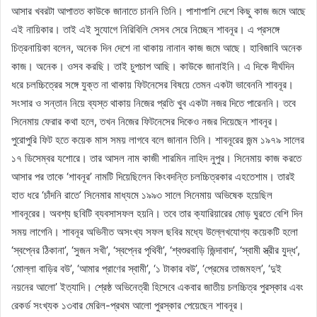
আসার খবরটা আপাতত কাউকে জানাতে চাননি তিনি। পাশাপাশি দেশে কিছু কাজ জমে আছে
এই নায়িকার। তাই এই সুযোগে নিরিবিলি সেসব সেরে নিচ্ছেন শাবনূর। এ প্রসঙ্গে
চিত্রনায়িকা বলেন, অনেক দিন দেশে না থাকায় নানান কাজ জমে আছে। হাবিজাবি অনেক
কাজ। অনেক। ওসব করছি। তাই চুপচাপ আছি। কাউকে জানাইনি। এ দিকে দীর্ঘদিন
ধরে চলচ্চিত্রের সঙ্গে যুক্ত না থাকায় ফিটনেসের বিষয়ে তেমন একটা ভাবেননি শাবনূর।
সংসার ও সন্তান নিয়ে ব্যস্ত থাকায় নিজের প্রতি খুব একটা নজর দিতে পারেননি। তবে
সিনেমায় ফেরার কথা হলে, তখন নিজের ফিটনেসের দিকেও নজর দিয়েছেন শাবনূর।
পুরোপুরি ফিট হতে কয়েক মাস সময় লাগবে বলে জানান তিনি। শাবনূরের জন্ম ১৯৭৯ সালের
১৭ ডিসেম্বর যশোরে। তার আসল নাম কাজী শারমিন নাহিদ নুপুর। সিনেমায় কাজ করতে
আসার পর তাকে ‘শাবনূর’ নামটি দিয়েছিলেন কিংবদন্তি চলচ্চিত্রকার এহতেশাম। তারই
হাত ধরে ‘চাঁদনি রাতে’ সিনেমার মাধ্যমে ১৯৯৩ সালে সিনেমায় অভিষেক হয়েছিল
শাবনূরের। অবশ্য ছবিটি ব্যবসাসফল হয়নি। তবে তার ক্যারিয়ারের মোড় ঘুরতে বেশি দিন
সময় লাগেনি। শাবনূর অভিনীত অসংখ্য সফল ছবির মধ্যে উল্লেখযোগ্য কয়েকটি হলো
‘স্বপ্নের ঠিকানা’, ‘সুজন সখী’, ‘স্বপ্নের পৃথিবী’, ‘শ্বশুরবাড়ি জিন্দাবাদ’, ‘স্বামী স্ত্রীর যুদ্ধ’,
‘মোল্লা বাড়ির বউ’, ‘আমার প্রাণের স্বামী’, ‘১ টাকার বউ’, ‘প্রেমের তাজমহল’, ‘দুই
নয়নের আলো’ ইত্যাদি। শ্রেষ্ঠ অভিনেত্রী হিসেবে একবার জাতীয় চলচ্চিত্র পুরস্কার এবং
রেকর্ড সংখ্যক ১৩বার মেরিল-প্রথম আলো পুরস্কার পেয়েছেন শাবনূর।