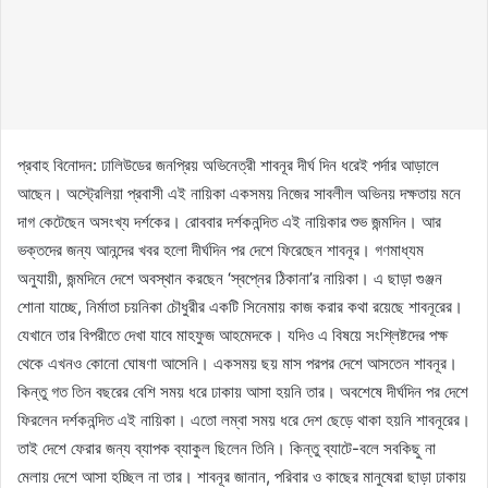
প্রবাহ বিনোদন: ঢালিউডের জনপ্রিয় অভিনেত্রী শাবনূর দীর্ঘ দিন ধরেই পর্দার আড়ালে
আছেন। অস্ট্রেলিয়া প্রবাসী এই নায়িকা একসময় নিজের সাবলীল অভিনয় দক্ষতায় মনে
দাগ কেটেছেন অসংখ্য দর্শকের। রোববার দর্শকনন্দিত এই নায়িকার শুভ জন্মদিন। আর
ভক্তদের জন্য আনন্দের খবর হলো দীর্ঘদিন পর দেশে ফিরেছেন শাবনূর। গণমাধ্যম
অনুযায়ী, জন্মদিনে দেশে অবস্থান করছেন ‘স্বপ্নের ঠিকানা’র নায়িকা। এ ছাড়া গুঞ্জন
শোনা যাচ্ছে, নির্মাতা চয়নিকা চৌধুরীর একটি সিনেমায় কাজ করার কথা রয়েছে শাবনূরের।
যেখানে তার বিপরীতে দেখা যাবে মাহফুজ আহমেদকে। যদিও এ বিষয়ে সংশ্লিষ্টদের পক্ষ
থেকে এখনও কোনো ঘোষণা আসেনি। একসময় ছয় মাস পরপর দেশে আসতেন শাবনূর।
কিন্তু গত তিন বছরের বেশি সময় ধরে ঢাকায় আসা হয়নি তার। অবশেষে দীর্ঘদিন পর দেশে
ফিরলেন দর্শকনন্দিত এই নায়িকা। এতো লম্বা সময় ধরে দেশ ছেড়ে থাকা হয়নি শাবনূরের।
তাই দেশে ফেরার জন্য ব্যাপক ব্যাকুল ছিলেন তিনি। কিন্তু ব্যাটে-বলে সবকিছু না
মেলায় দেশে আসা হচ্ছিল না তার। শাবনূর জানান, পরিবার ও কাছের মানুষেরা ছাড়া ঢাকায়