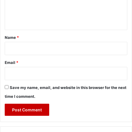
m
e
n
t
*
Name
*
Email
*
Save my name, email, and website in this browser for the next
time I comment.