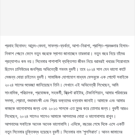
প্রবাহ বিনোদন: আনন্দ-বেদনা, সাফল্য-ব্যর্থতা, আশা-নিরাশা, প্রাপ্তি-প্রবঞ্চনার হিসাব-
নিকাশ পেছনে ফেলে নতুন বছরকে স্বাগত জানাচ্ছেন তারকারা। নতুন বছর নিয়ে তাঁদের
প্রত্যাশাও কম নয়। সিনেমার পাশাপাশি ব্যক্তিগত জীবন নিয়ে বরাবরই খবরের শিরোনামে
ছিলেন ঢালিউডের জনপ্রিয় অভিনেত্রী শবনম বুবলী। তবে ২০২৪ সাল যেন ভালো কাটে
সেজন্য দোয়া চাইলেন বুবলী। সামাজিক যোগাযোগ মাধ্যম ফেসবুকে এক পোস্টে সবাইকে
২০২৪ সালের শুভেচ্ছা জানিয়েছেন তিনি। সেখানে এই অভিনেত্রী লিখেছেন, আমি
সাংবাদিক, পরিচালক, প্রযোজক, সহকর্মী, স্ক্রিপ্ট রাইটার, টেকনিশিয়ান, আমার পরিবারের
সদস্য, শ্রোতা, শুভাকাংক্ষী এবং প্রিয় ভক্তদের ধন্যবাদ জানাই। আমাকে এবং আমার
কাজকে ভালোবাসার জন্য এবং ২০২৩ সালকে এত সুন্দর করে তোলার জন্য। বুবলী আরও
লিখেছেন, ২০২৪ সালেও সালেও আমাকে আপনাদের দোয়া ও ভালোবাসায় রাখুন।
আপনাদের সবাইকে অনেক অনেক ভালোবাসি। এদিকে, বছরের শেষে দিকে এসে একটি
নতুন সিনেমার চুক্তিবদ্ধ হয়েছেন বুবলী। সিনেমার নাম ‘পুলসিরাত’। আনন জামানের