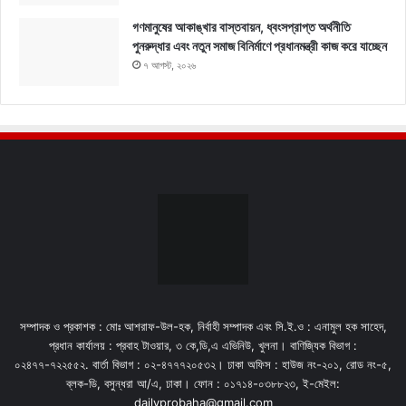
গণমানুষের আকাঙ্খার বাস্তবায়ন, ধ্বংসপ্রাপ্ত অর্থনীতি
পুনরুদ্ধার এবং নতুন সমাজ বিনির্মাণে প্রধানমন্ত্রী কাজ করে যাচ্ছেন
৭ আগস্ট, ২০২৬
সম্পাদক ও প্রকাশক : মোঃ আশরাফ-উল-হক, নির্বাহী সম্পাদক এবং সি.ই.ও : এনামুল হক সাহেদ,
প্রধান কার্যালয় : প্রবাহ টাওয়ার, ৩ কে,ডি,এ এভিনিউ, খুলনা। বাণিজ্যিক বিভাগ :
০২৪৭৭-৭২২৫৫২. বার্তা বিভাগ : ০২-৪৭৭৭২০৫৩২। ঢাকা অফিস : হাউজ নং-২০১, রোড নং-৫,
ব্লক-ডি, বসুন্ধরা আ/এ, ঢাকা। ফোন : ০১৭১৪-০৩৮৮২৩, ই-মেইল:
dailyprobaha@gmail.com