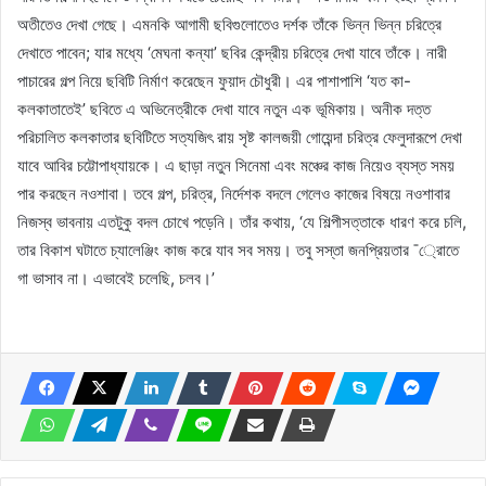
অতীতেও দেখা গেছে। এমনকি আগামী ছবিগুলোতেও দর্শক তাঁকে ভিন্ন ভিন্ন চরিত্রে
দেখাতে পাবেন; যার মধ্যে ‘মেঘনা কন্যা’ ছবির কেন্দ্রীয় চরিত্রে দেখা যাবে তাঁকে। নারী
পাচারের গল্প নিয়ে ছবিটি নির্মাণ করেছেন ফুয়াদ চৌধুরী। এর পাশাপাশি ‘যত কা-
কলকাতাতেই’ ছবিতে এ অভিনেত্রীকে দেখা যাবে নতুন এক ভূমিকায়। অনীক দত্ত
পরিচালিত কলকাতার ছবিটিতে সত্যজিৎ রায় সৃষ্ট কালজয়ী গোয়েন্দা চরিত্র ফেলুদারূপে দেখা
যাবে আবির চট্টোপাধ্যায়কে। এ ছাড়া নতুন সিনেমা এবং মঞ্চের কাজ নিয়েও ব্যস্ত সময়
পার করছেন নওশাবা। তবে গল্প, চরিত্র, নির্দেশক বদলে গেলেও কাজের বিষয়ে নওশাবার
নিজস্ব ভাবনায় এতটুকু বদল চোখে পড়েনি। তাঁর কথায়, ‘যে শিল্পীসত্তাকে ধারণ করে চলি,
তার বিকাশ ঘটাতে চ্যালেঞ্জিং কাজ করে যাব সব সময়। তবু সস্তা জনপ্রিয়তার ¯্রােতে
গা ভাসাব না। এভাবেই চলেছি, চলব।’