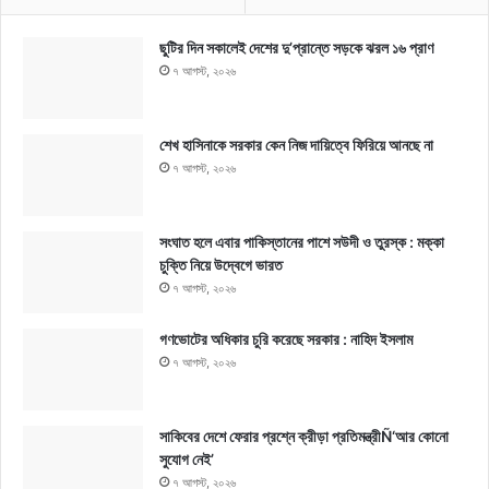
ছুটির দিন সকালেই দেশের দু’প্রান্তে সড়কে ঝরল ১৬ প্রাণ
৭ আগস্ট, ২০২৬
শেখ হাসিনাকে সরকার কেন নিজ দায়িত্বে ফিরিয়ে আনছে না
৭ আগস্ট, ২০২৬
সংঘাত হলে এবার পাকিস্তানের পাশে সউদী ও তুরস্ক : মক্কা
চুক্তি নিয়ে উদ্বেগে ভারত
৭ আগস্ট, ২০২৬
গণভোটের অধিকার চুরি করেছে সরকার : নাহিদ ইসলাম
৭ আগস্ট, ২০২৬
সাকিবের দেশে ফেরার প্রশ্নে ক্রীড়া প্রতিমন্ত্রীÑ‘আর কোনো
সুযোগ নেই’
৭ আগস্ট, ২০২৬