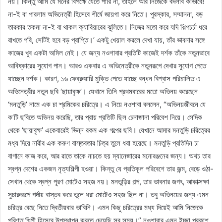
নয়। কিন্তু আমি যে মনের বিপক্ষে যেতে পারি না, তাহলে আর নিজেকে বদলাব কীভাবে!
না-ই বা পারলাম অভিনেত্রী হিসেবে শীর্ষে জায়গা করে নিতে। পুরস্কার, সম্মাননা, বড়
তারকার তকমা না-ই বা থাকল ক্যারিয়ারের ঝুলিতে। নিজের মতো করে যদি শিল্পচর্চা ধরে
রাখতে পরি, সেটিই হবে বড় প্রাপ্তি।’ একটু খেয়াল করলে দেখা যায়, তাঁর ভাবনার সঙ্গে
কাজের খুব একটা অমিল নেই। যে জন্য নওশাবার প্রতিটি কাজেই দর্শক তাঁকে নতুনভাবে
আবিষ্কারের সুযোগ পান। আরও একবার এ অভিনেত্রীকে নতুনরূপে দেখার সুযোগ পেতে
যাচ্ছেন দর্শক। কারণ, ১৬ ফেব্রুয়ারি মুক্তি পেতে যাচ্ছে বন্ধন বিশ্বাস পরিচালিত এ
অভিনেত্রীর নতুন ছবি ‘ছায়াবৃক্ষ’। যেখানে তিনি প্রথমবারের মতো অভিনয় করেছেন
‘মনতুড়ি’ নামে এক চা শ্রমিকের চরিত্রে। এ নিয়ে নওশাবা বললেন, “অভিনয়জীবনে যে
ক’টি ছবিতে অভিনয় করেছি, তার প্রায় প্রতিটি ছিল চেনাজানা পরিবেশ নিয়ে। সেদিক
থেকে ‘ছায়াবৃক্ষ’ একেবারেই ভিন্ন রকম এক গল্পের ছবি। যেখানে আমার মনতুড়ি চরিত্রের
মধ্য দিয়ে নারীর এক করুণ বাস্তবতার চিত্র তুলে ধরা হয়েছে। মনতুড়ি প্রতিদিন চা
বাগানে কাজ করে, আর রাতে তাকে নাচতে হয় ম্যানেজারের মনোরঞ্জনের জন্য। অথচ তার
স্বপ্ন দেশের একজন নৃত্যশিল্পী হওয়া। কিন্তু যে প্রতিকূল পরিবেশে তার জন্ম, বেড়ে ওঠা-
সেখান থেকে স্বপ্ন পূরণ মোটেও সহজ নয়। মনতুড়ির গল্প, তার ভাবনার জগৎ, আকাক্সক্ষা
সুচারুরূপে পর্দায় বাস্তব করে তুলে ধরা মোটেও সহজ ছিল না। তবু অভিনয়ের জন্য এমন
চরিত্র বেছে নিতে দ্বিতীয়বার ভাবিনি। এমন কিছু চরিত্রের মধ্য দিয়েই আমি নিজেকে
পরিণত শিল্পী হিসেবে উপস্থাপন করতে চেয়েছি সব সময়।” নওশাবার এমন ইচ্ছা প্রকাশ