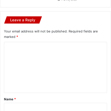
Leave a Reply
Your email address will not be published.
Required fields are
marked
*
C
o
m
m
e
n
t
*
Name
*