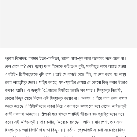
প্রবাহ বিনোদন: ‘আমার ইচ্ছা-অনিচ্ছা, ভালো লাগা-মন্দ লাগা অনেকের সঙ্গে মেলে না।
কেন মেলে না? সেই প্রশ্ন যখন নিজেকে করি তখন বুঝি, সবকিছুর আগে আমার চাওয়া
একটাই- শিল্পীসত্তাকে খুশি রাখা। তাই সে কাজই বেছে নিই, যা শেষ করার পর অন্য
রকম আত্মতৃপ্তি মেলে। সত্যি বলতে, যশ-খ্যাতির নেশায় যে কোনো কিছু করার ইচ্ছাও
কখনও হয়নি। এ জন্যই ¯্রােতের বিপরীতে চলেছি সব সময়। সিদ্ধান্ত নিয়েছি,
কোনো কিছুর মোহে নিজের এই সিদ্ধান্ত বদলাব না। অবশ্য এ নিয়ে নানা রকম কথাও
শুনতে হয়েছে।’ শিল্পীজীবনের ভাবনা নিয়ে একনাগাড়ে কথাগুলো বলে গেলেন অভিনেত্রী
কাজী নওশাবা আহমেদ। শিল্পচর্চা ধরে রাখতে পারাটাই জীবনের বড় প্রাপ্তি বলেন মনে
করেন এই অভিনেত্রী। তার কথায়, ‘অনেকে বলেছেন, অভিনয় যার পেশা, তার এমন
সিদ্ধান্ত নেওয়া বিলাসিতা ছাড়া কিছু নয়। বর্তমান প্রেক্ষাপটে এ কথা একেবারে মিথ্যা