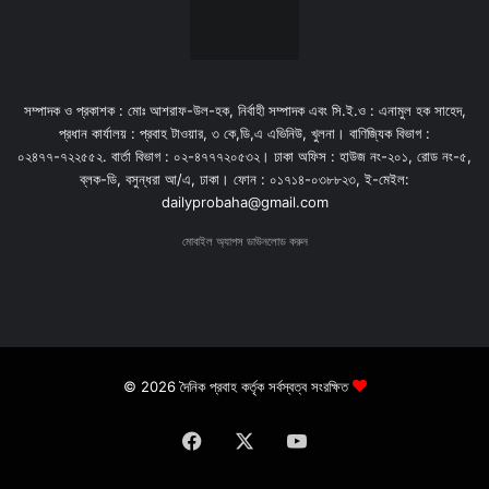
সম্পাদক ও প্রকাশক : মোঃ আশরাফ-উল-হক, নির্বাহী সম্পাদক এবং সি.ই.ও : এনামুল হক সাহেদ,
প্রধান কার্যালয় : প্রবাহ টাওয়ার, ৩ কে,ডি,এ এভিনিউ, খুলনা। বাণিজ্যিক বিভাগ :
০২৪৭৭-৭২২৫৫২. বার্তা বিভাগ : ০২-৪৭৭৭২০৫৩২। ঢাকা অফিস : হাউজ নং-২০১, রোড নং-৫,
ব্লক-ডি, বসুন্ধরা আ/এ, ঢাকা। ফোন : ০১৭১৪-০৩৮৮২৩, ই-মেইল:
dailyprobaha@gmail.com
মোবাইল অ্যাপস ডাউনলোড করুন
© 2026 দৈনিক প্রবাহ কর্তৃক সর্বস্বত্ব সংরক্ষিত
Facebook
X
YouTube