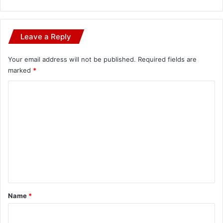
Leave a Reply
Your email address will not be published.
Required fields are
marked
*
C
o
m
m
e
n
t
*
Name
*