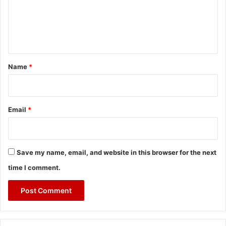
m
e
n
t
*
Name
*
Email
*
Save my name, email, and website in this browser for the next
time I comment.