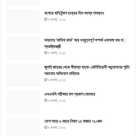
যশোরে হানি ট্র্যাপ চক্রের তিন সদস্য পাকড়াও
৯ আগস্ট, ২০২৬
ভারতের ‘হাসিনা কার্ড’ আর বন্ধুত্বপূর্ণ সম্পর্ক একসঙ্গে যায় না :
স্বরাষ্ট্রমন্ত্রী
৯ আগস্ট, ২০২৬
জুলাই জাদুঘর থেকে সীমান্ত হত্যা-মোদিবিরোধী আন্দোলনের স্মৃতি
সরানোর অভিযোগ নাহিদের
৯ আগস্ট, ২০২৬
এসএসসি পরীক্ষার ফল প্রকাশ সোমবার
৯ আগস্ট, ২০২৬
দেশে সাড়ে ৬ বছরে নিহত ১৫ হাজার ৭১২জন
৯ আগস্ট, ২০২৬