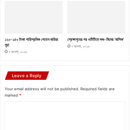
১২০-১৫০ টাকা পারিশ্রমিক পেতেন মারিয়া
প্রেক্ষাগৃহের পর ওটিটিতে শুভ-মিমের ‘মালিক’
নূর!
৭ আগস্ট, ২০২৬
৭ আগস্ট, ২০২৬
Leave a Reply
Your email address will not be published.
Required fields are
marked
*
C
o
m