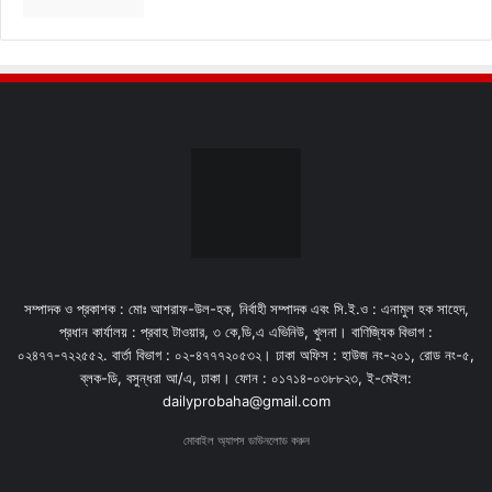
সম্পাদক ও প্রকাশক : মোঃ আশরাফ-উল-হক, নির্বাহী সম্পাদক এবং সি.ই.ও : এনামুল হক সাহেদ,
প্রধান কার্যালয় : প্রবাহ টাওয়ার, ৩ কে,ডি,এ এভিনিউ, খুলনা। বাণিজ্যিক বিভাগ :
০২৪৭৭-৭২২৫৫২. বার্তা বিভাগ : ০২-৪৭৭৭২০৫৩২। ঢাকা অফিস : হাউজ নং-২০১, রোড নং-৫,
ব্লক-ডি, বসুন্ধরা আ/এ, ঢাকা। ফোন : ০১৭১৪-০৩৮৮২৩, ই-মেইল:
dailyprobaha@gmail.com
মোবাইল অ্যাপস ডাউনলোড করুন