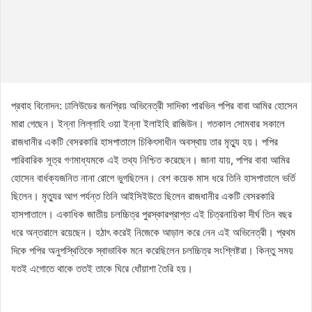
প্রবাহ বিনোদন: ঢালিউডের জনপ্রিয় অভিনেত্রী সাদিকা পারভিন পপির বাবা আমির হোসেন
মারা গেছেন। ইন্না লিল্লাহি ওয়া ইন্না ইলাইহি রাজিউন। গতকাল সোমবার সকালে
রাজধানীর একটি বেসরকারি হাসপাতালে চিকিৎসাধীন অবস্থায় তার মৃত্যু হয়। পপির
পারিবারিক সূত্র গণমাধ্যমকে এই তথ্য নিশ্চিত করেছেন। জানা যায়, পপির বাবা আমির
হোসেন বার্ধক্যজনিত নানা রোগে ভুগছিলেন। বেশ কয়েক মাস ধরে তিনি হাসপাতালে ভর্তি
ছিলেন। মৃত্যুর আগ পর্যন্ত তিনি আইসিইউতে ছিলেন রাজধানীর একটি বেসরকারি
হাসপাতালে। একাধিক জাতীয় চলচ্চিত্র পুরস্কারপ্রাপ্ত এই চিত্রনায়িকা দীর্ঘ তিন বছর
ধরে অন্তরালে রয়েছেন। হঠাৎ করেই নিজেকে আড়াল করে নেন এই অভিনেত্রী। প্রথম
দিকে পপির অনুপস্থিতিকে স্বাভাবিক মনে করেছিলেন চলচ্চিত্র সংশ্লিষ্টরা। কিন্তু সময়
যতই এগোতে থাকে ততই তাকে ঘিরে ধোঁয়াশা তৈরি হয়।