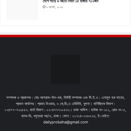
দেশে সাড়ে ৬ বছরে নিহত ১৫ হাজার ৭১২জন
৯ আগস্ট, ২০২৬
সম্পাদক ও প্রকাশক : মোঃ আশরাফ-উল-হক, নির্বাহী সম্পাদক এবং সি.ই.ও : এনামুল হক সাহেদ,
প্রধান কার্যালয় : প্রবাহ টাওয়ার, ৩ কে,ডি,এ এভিনিউ, খুলনা। বাণিজ্যিক বিভাগ :
০২৪৭৭-৭২২৫৫২. বার্তা বিভাগ : ০২-৪৭৭৭২০৫৩২। ঢাকা অফিস : হাউজ নং-২০১, রোড নং-৫,
ব্লক-ডি, বসুন্ধরা আ/এ, ঢাকা। ফোন : ০১৭১৪-০৩৮৮২৩, ই-মেইল:
dailyprobaha@gmail.com