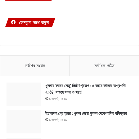
ফেসবুকে সাথে থাকুন
সর্বশেষ সংবাদ
সর্বাধিক পঠিত
খুলনার ‘ভৈরব সেতু’ নির্মাণ প্রকল্প : ৫ বছরে কাজের অগ্রগতি
২০%, বাড়ছে সময় ও খরচ!
৯ আগস্ট, ২০২৬
ইয়াবাসহ গ্রেপ্তার : খুলনা জেলা যুবদল থেকে নাসির বহিষ্কার
৯ আগস্ট, ২০২৬