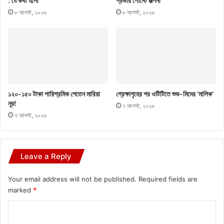
: যে কথা হলো
প্রভার পোস্টে জল্পনা
৮ আগস্ট, ২০২৬
৮ আগস্ট, ২০২৬
১২০-১৫০ টাকা পারিশ্রমিক পেতেন মারিয়া
প্রেক্ষাগৃহের পর ওটিটিতে শুভ-মিমের ‘মালিক’
নূর!
৭ আগস্ট, ২০২৬
৭ আগস্ট, ২০২৬
Leave a Reply
Your email address will not be published.
Required fields are
marked
*
C
o