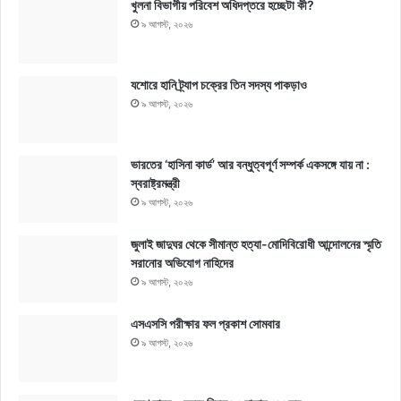
খুলনা বিভাগীয় পরিবেশ অধিদপ্তরে হচ্ছেটা কী?
৯ আগস্ট, ২০২৬
যশোরে হানি ট্র্যাপ চক্রের তিন সদস্য পাকড়াও
৯ আগস্ট, ২০২৬
ভারতের ‘হাসিনা কার্ড’ আর বন্ধুত্বপূর্ণ সম্পর্ক একসঙ্গে যায় না :
স্বরাষ্ট্রমন্ত্রী
৯ আগস্ট, ২০২৬
জুলাই জাদুঘর থেকে সীমান্ত হত্যা-মোদিবিরোধী আন্দোলনের স্মৃতি
সরানোর অভিযোগ নাহিদের
৯ আগস্ট, ২০২৬
এসএসসি পরীক্ষার ফল প্রকাশ সোমবার
৯ আগস্ট, ২০২৬