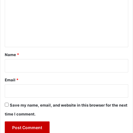
m
m
e
n
t
*
Name
*
Email
*
Save my name, email, and website in this browser for the next
time I comment.