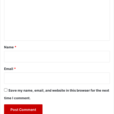
m
m
e
n
t
*
Name
*
Email
*
Save my name, email, and website in this browser for the next
time I comment.