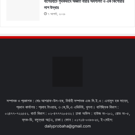
বাগেরহাটে পৃথকভাবে অজ্ঞাত নারীর অর্ধগলিত ও এক কিশোরীর
লাশ উদ্ধার
৭ আগস্ট, ২০২৬
সম্পাদক ও প্রকাশক : মোঃ আশরাফ-উল-হক, নির্বাহী সম্পাদক এবং সি.ই.ও : এনামুল হক সাহেদ,
প্রধান কার্যালয় : প্রবাহ টাওয়ার, ৩ কে,ডি,এ এভিনিউ, খুলনা। বাণিজ্যিক বিভাগ :
০২৪৭৭-৭২২৫৫২. বার্তা বিভাগ : ০২-৪৭৭৭২০৫৩২। ঢাকা অফিস : হাউজ নং-২০১, রোড নং-৫,
ব্লক-ডি, বসুন্ধরা আ/এ, ঢাকা। ফোন : ০১৭১৪-০৩৮৮২৩, ই-মেইল:
dailyprobaha@gmail.com