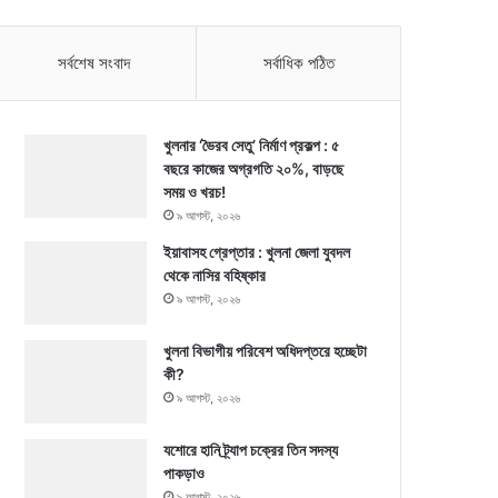
সর্বশেষ সংবাদ
সর্বাধিক পঠিত
খুলনার ‘ভৈরব সেতু’ নির্মাণ প্রকল্প : ৫
বছরে কাজের অগ্রগতি ২০%, বাড়ছে
সময় ও খরচ!
৯ আগস্ট, ২০২৬
ইয়াবাসহ গ্রেপ্তার : খুলনা জেলা যুবদল
থেকে নাসির বহিষ্কার
৯ আগস্ট, ২০২৬
খুলনা বিভাগীয় পরিবেশ অধিদপ্তরে হচ্ছেটা
কী?
৯ আগস্ট, ২০২৬
যশোরে হানি ট্র্যাপ চক্রের তিন সদস্য
পাকড়াও
৯ আগস্ট, ২০২৬