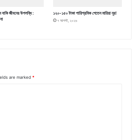
 নাকি জীবনের উপলব্ধি :
১২০-১৫০ টাকা পারিশ্রমিক পেতেন মারিয়া নূর!
পনা
৭ আগস্ট, ২০২৬
ields are marked
*