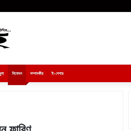
ুলা
বিনোদন
সম্পাদকীয়
ই-পেপার
েন ফারিণ