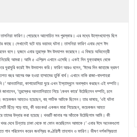
ী তাসনিয়া ফারিণ। পেয়েছেন আলোচিত সব পুরস্কার। এর মধ্যে উল্লেখযোগ্য ছিল
বামীর কাছে। সেখানেই ঘটে যায় ভয়াবহ ঘটনা। তাসনিয়া ফারিণ এবার দেশে ঈদ
করবেন বলে। দুজনে এবার তুরস্কে ঈদ উদযাপন করেছেন। এ বিষয়ে অভিনেত্রী
 বেছে নিয়েছি আমরা। আমি ৫ এপ্রিল এখানে এসেছি। একই দিন যুক্তরাজ্য থেকে
রে ঘুরাঘুরি করেই ঈদ উদযাপন করি। ফারিণ আরও বলেন, ‘ঈদের দিন জাহাজে ভ্রমণ
তশত বছর আগের শুরু হওয়া হাম্মামের তুর্কি বার্থ। এখানে নাকি রাজা-বাদশাহরা
 আনতালিয়া, কাপাডোসিয়া ঘুরে এখন ইস্তাম্বুলে অবস্থান করছেন এই দম্পতি।
জানালেন, ‘তুরস্কের আনতালিয়াতে গিয়ে ‘কেবল কারে’ উঠেছিলেন দম্পতি, চলে
ন। কয়েকজন আহতও হয়েছেন, বহু পর্যটক আটকে ছিলেন। তার ভাষায়, ‘ওই ঘটনা
 সেটি ছিঁড়ে পড়ে যায়, কী ভয়ংকর! একজন মারা গিয়েছেন, কয়েকজন আহত
করে তাদের উদ্ধার করা হয়েছে। খবরটি জানার পর আঁতকে উঠেছিলাম আমি। কী
খবর দেখে চিন্তায় ঢাকা থেকে মা ফোন করেছিলেন আমাকে।’ এবার ঈদে অনেকগুলো
তে গান পরিবেশন করেন জনপ্রিয় কণ্ঠশিল্পী তাহসান ও ফারিণ। ভীষণ দর্শকপ্রিয়তা