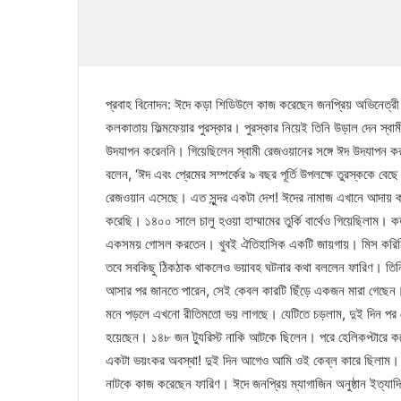
প্রবাহ বিনোদন: ঈদে কড়া শিডিউলে কাজ করেছেন জনপ্রিয় অভিনেত্র
কলকাতায় ফিল্মফেয়ার পুরস্কার। পুরস্কার নিয়েই তিনি উড়াল দেন স্
উদযাপন করেননি। গিয়েছিলেন স্বামী রেজওয়ানের সঙ্গে ঈদ উদযাপন 
বলেন, ‘ঈদ এবং প্রেমের সম্পর্কের ৯ বছর পূর্তি উপলক্ষে তুরস্ককে
রেজওয়ান এসেছে। এত সুন্দর একটা দেশ! ঈদের নামাজ এখানে আদায় ক
করেছি। ১৪০০ সালে চালু হওয়া হাম্মামের তুর্কি বার্থেও গিয়েছিলাম। ক
একসময় গোসল করতেন। খুবই ঐতিহাসিক একটি জায়গায়। মিস করিনি।’
তবে সবকিছু ঠিকঠাক থাকলেও ভয়াবহ ঘটনার কথা বললেন ফারিণ। তিনি 
আসার পর জানতে পারেন, সেই কেবল কারটি ছিঁড়ে একজন মারা গেছে
মনে পড়লে এখনো রীতিমতো ভয় লাগছে। যেটিতে চড়লাম, দুই দিন পর
হয়েছেন। ১৪৮ জন ট্যুরিস্ট নাকি আটকে ছিলেন। পরে হেলিকপ্টারে 
একটা ভয়ংকর অবস্থা! দুই দিন আগেও আমি ওই কেব্ল কারে ছিলাম। 
নাটকে কাজ করেছেন ফারিণ। ঈদে জনপ্রিয় ম্যাগাজিন অনুষ্ঠান ইত্যাদি