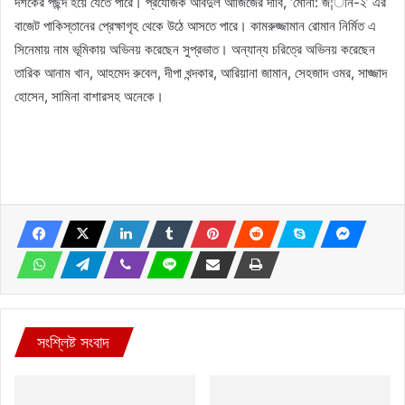
দর্শকের পছন্দ হয়ে যেতে পারে। প্রযোজক আবদুল আজিজের দাবি, ‘মোনা: জ¦ীন-২’ এর
বাজেট পাকিস্তানের প্রেক্ষাগৃহ থেকে উঠে আসতে পারে। কামরুজ্জামান রোমান নির্মিত এ
সিনেমায় নাম ভূমিকায় অভিনয় করেছেন সুপ্রভাত। অন্যান্য চরিত্রে অভিনয় করেছেন
তারিক আনাম খান, আহমেদ রুবেল, দীপা খন্দকার, আরিয়ানা জামান, সেহজাদ ওমর, সাজ্জাদ
হোসেন, সামিনা বাশারসহ অনেকে।
সংশ্লিষ্ট সংবাদ