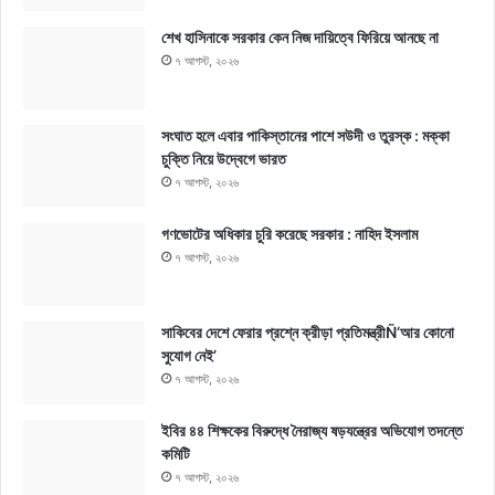
শেখ হাসিনাকে সরকার কেন নিজ দায়িত্বে ফিরিয়ে আনছে না
৭ আগস্ট, ২০২৬
সংঘাত হলে এবার পাকিস্তানের পাশে সউদী ও তুরস্ক : মক্কা
চুক্তি নিয়ে উদ্বেগে ভারত
৭ আগস্ট, ২০২৬
গণভোটের অধিকার চুরি করেছে সরকার : নাহিদ ইসলাম
৭ আগস্ট, ২০২৬
সাকিবের দেশে ফেরার প্রশ্নে ক্রীড়া প্রতিমন্ত্রীÑ‘আর কোনো
সুযোগ নেই’
৭ আগস্ট, ২০২৬
ইবির ৪৪ শিক্ষকের বিরুদ্ধে নৈরাজ্য ষড়যন্ত্রের অভিযোগ তদন্তে
কমিটি
৭ আগস্ট, ২০২৬