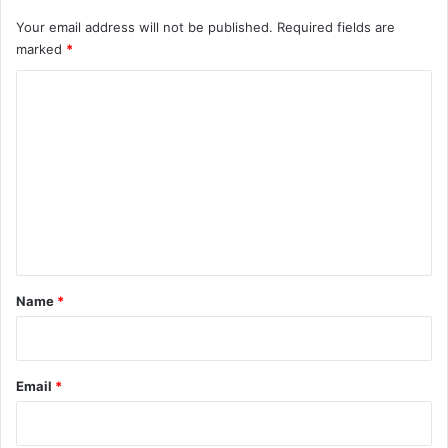
Your email address will not be published.
Required fields are
marked
*
C
o
m
m
e
n
t
*
Name
*
Email
*