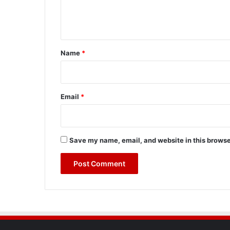
e
n
t
*
Name
*
Email
*
Save my name, email, and website in this browse