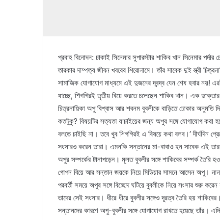
প্রবাহ বিনোদন: ঢাকাই সিনেমার সুপারস্টার শাকিব খান সিনেমার পর্
তারকার দাম্পত্য জীবন খবরের শিরোনামে। তাঁর সাবেক দুই স্ত্রী চিত্
সামাজিক যোগাযোগ মাধ্যমে এই দুজনের দ্বন্দ্ব যেন শেষ হবার নয়! এর
যাচ্ছে, শিগগিরই তৃতীয় বিয়ে করতে চলেছেন শাকিব খান। এক ডাক্তার 
চিত্রনায়িকা অপু বিশ্বাস আর শবনম বুবলীকে বাড়িতে ঢোকার অনুমতি 
কতটুকু? বিষয়টির সত্যতা যাচাইয়ের জন্য অপুর সঙ্গে যোগাযোগ কর
বলতে চাইছি না। তবে খুব শিগগিরই এ বিষয়ে কথা বলব।’ দীর্ঘদিন প্র
সংসারও করেন তারা। এমনকি সন্তানের মা-বাবাও হন সাবেক এই তারকা
অপুর সম্পর্কের টানাপড়েন। মূলত বুবলীর সঙ্গে শাকিবের সম্পর্ক তৈর
গোপন বিয়ে আর সন্তান জয়কে নিয়ে মিডিয়ার সামনে আসেন অপু। নানান
পরবর্তী সময়ে অপুর সঙ্গে বিচ্ছেদ ঘটিয়ে বুবলীকে নিয়ে সংসার শুরু 
তাদের সেই সংসার। ধীরে ধীরে বুবলীর সঙ্গেও দূরত্ব তৈরি হয় শাকিবের।
সন্তানদের কারণে অপু-বুবলীর সঙ্গে যোগাযোগ রাখতে হয়েছে তাঁর। এদিকে