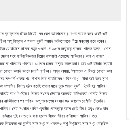
দার চেয়ে ব্যক্তিগত জীবন নিয়েই যেন বেশি আলোচনায়। বিগত কয়েক বছর ধরেই এই
রনায়িকা অপু বিশ্বাস ও শবনম বুবলী প্রায়ই অভিনেতাকে নিয়ে মন্তব্য করে বসেন।
ইমধ্যে বাতাসে ভাসছে নতুন গুঞ্জন! যে গুঞ্জনে নড়েচড়ে বসেছে শোবিজ অঙ্গন। শোনা
মেয়ের সঙ্গে পারিবারিকভাবে বিয়ের কথাবার্তা এগোচ্ছে শাকিবের। আর এ কারণে
দিচ্ছে না শাকিবের পরিবার। এ নিয়ে চলছে বিস্তর আলোচনা। তবে এই ঘটনার সত্যটা
া হলে কোনো কথাই বলতে চাননি নায়িকা। অপুর ভাষায়, ‘আপাতত এ বিষয়ে কোনো কথা
েমের সম্পর্কে থাকার পর গোপনে বিয়ে করেছিলেন শাকিব-অপু। টানা আট বছর সুখে
 দম্পতি। কিন্তু হঠাৎ করেই তাদের মাঝে ঢুকে পড়েন বুবলী। তৈরি হয় শাকিব-
ি হওয়াতেই বাধে বিপত্তি। নিজের সংসার টেকাতে অনেকটা অনিশ্চয়তা থেকেই নিজের
 নাটকীয়তার পর শাকিব-অপু প্রকাশ্যে সংসার শুরু করলেও বেশিদিন টেকেনি।
করেন শাকিব। সেই সংসারে শাকিব-বুবলীর কোলজুড়ে আসে ছোট্ট বীর। তবুও ভেঙে যায়
 বর্তমানে দুই সন্তানের বাবা হলেও সিঙ্গেল জীবন কাটাচ্ছেন শাকিব। তবে
 বিচ্ছেদের পর বুবলীর সঙ্গে সখ্য না থাকলেও অপু বিশ্বাসের সঙ্গে সখ্য বেড়েছিল