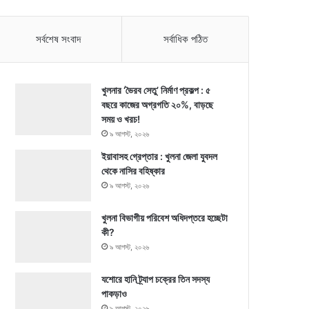
সর্বশেষ সংবাদ
সর্বাধিক পঠিত
খুলনার ‘ভৈরব সেতু’ নির্মাণ প্রকল্প : ৫
বছরে কাজের অগ্রগতি ২০%, বাড়ছে
সময় ও খরচ!
৯ আগস্ট, ২০২৬
ইয়াবাসহ গ্রেপ্তার : খুলনা জেলা যুবদল
থেকে নাসির বহিষ্কার
৯ আগস্ট, ২০২৬
খুলনা বিভাগীয় পরিবেশ অধিদপ্তরে হচ্ছেটা
কী?
৯ আগস্ট, ২০২৬
যশোরে হানি ট্র্যাপ চক্রের তিন সদস্য
পাকড়াও
৯ আগস্ট, ২০২৬