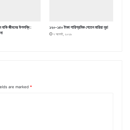
 নাকি জীবনের উপলব্ধি :
১২০-১৫০ টাকা পারিশ্রমিক পেতেন মারিয়া নূর!
পনা
৭ আগস্ট, ২০২৬
ields are marked
*