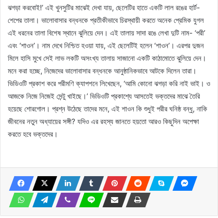
ঝগড়া করবোই!’ এই খুনসুটির মাঝেই দেখা যায়, ছেলেটির হাতে একটি লাল রঙের হার্ট-
শেপের তালা। ভালোবাসার বন্ধনকে প্রতীকীভাবে চিরস্থায়ী করতে অনেক প্রেমিক যুগল
এই ধরনের তালা বিশেষ স্থানে ঝুলিয়ে দেন। এই তালায় সাদা রঙে লেখা দুটি নাম- ‘পরী’
এবং ‘শাওন’। নাম দেখে নিশ্চিত হওয়া যায়, এই ছেলেটিই হলেন ‘শাওন’। এরপর দুজন
মিলে হাসি মুখে সেই লাভ লকটি অসংখ্য তালায় সাজানো একটি কাঠামোতে ঝুলিয়ে দেন।
মনে করা হচ্ছে, নিজেদের ভালোবাসার বন্ধনকে আনুষ্ঠানিকভাবে আটকে দিলেন তারা।
ভিডিওটি প্রকাশ করে পরীমণি ক্যাপশনে লিখেছেন, ‘আমি কোনো ঝগড়া করি নাই ভাই। ও
আজকে নিজে নিজেই সেন্টু খাইছে।’ ভিডিওটি প্রকাশ্যে আসতেই ভক্তদের মাঝে তৈরি
হয়েছে শোরগোল। প্রশ্ন উঠেছে তাদের মনে, এই শাওন কি শুধুই পরীর ঘনিষ্ঠ বন্ধু, নাকি
জীবনের নতুন অধ্যায়ের সঙ্গী? যদিও এর রহস্য জানতে হয়তো আরও কিছুদিন অপেক্ষা
করতে হবে ভক্তদের।