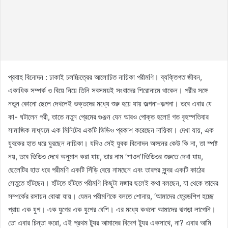
প্রবাহ বিনোদন : ঢাকাই চলচ্চিত্রের আলোচিত নায়িকা পরীমণি। ব্যক্তিগত জীবন,
একাধিক সম্পর্ক ও বিয়ে নিয়ে তিনি সবসময়ই সংবাদের শিরোনামে থাকেন। পরীর সঙ্গে
নতুন কোনো ছেলে দেখলেই ভক্তদের মধ্যে শুরু হয়ে যায় জল্পনা-কল্পনা। তবে এবার যে
কা- ঘটালেন পরী, তাতে নতুন প্রেমের গুঞ্জন যেন আরও পোক্ত হলো! গত বৃহস্পতিবার
সামাজিক মাধ্যমে এক মিনিটের একটি ভিডিও প্রকাশ করেছেন নায়িকা। দেখা যায়, এক
যুবকের হাত ধরে ঘুরছেন নায়িকা। যদিও সেই যুবক বিনোদন অঙ্গনের কেউ কি না, তা স্পষ্ট
নয়, তবে ভিডিও দেখে অনুমান করা যায়, তার নাম ‘শাওন’!ভিডিওর শুরুতে দেখা যায়,
ছেলেটির হাত ধরে পরীমণি একটি সিঁড়ি বেয়ে নামছেন এবং তারপর সুন্দর একটি কাঠের
সেতুতে হাঁটছেন। হাঁটতে হাঁটতে পরীমণি কিছুটা মজার ছলেই কথা বলছেন, যা থেকে তাদের
সম্পর্কের রসায়ন বোঝা যায়। যেমন পরীমণিকে বলতে শোনায়, ‘আমাদের ফ্রেন্ডশিপ হচ্ছে
প্রায় এক যুগ। এক যুগের এক যুগের বেশি। এর মধ্যে কখনো আমাদের ঝগড়া লাগেনি।
তো এবার চিন্তা করো, এই প্রথম ট্যুর আমাদের বিদেশ ট্যুর একসাথে, না? এবার আমি