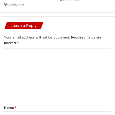
৩ আগস্ট, ২০২৬
Leave a Reply
Your email address will not be published.
Required fields are
marked
*
C
o
m
m
e
n
t
*
Name
*