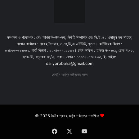
সম্পাদক ও প্রকাশক : মোঃ আশরাফ-উল-হক, নির্বাহী সম্পাদক এবং সি.ই.ও : এনামুল হক সাহেদ,
প্রধান কার্যালয় : প্রবাহ টাওয়ার, ৩ কে,ডি,এ এভিনিউ, খুলনা। বাণিজ্যিক বিভাগ :
০২৪৭৭-৭২২৫৫২. বার্তা বিভাগ : ০২-৪৭৭৭২০৫৩২। ঢাকা অফিস : হাউজ নং-২০১, রোড নং-৫,
ব্লক-ডি, বসুন্ধরা আ/এ, ঢাকা। ফোন : ০১৭১৪-০৩৮৮২৩, ই-মেইল:
dailyprobaha@gmail.com
মোবাইল অ্যাপস ডাউনলোড করুন
© 2026 দৈনিক প্রবাহ কর্তৃক সর্বস্বত্ব সংরক্ষিত
Facebook
X
YouTube