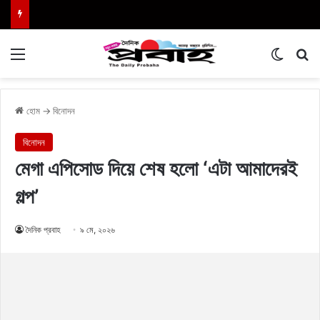
Menu
Switch
এখা
হোম
→
বিনোদন
বিনোদন
মেগা এপিসোড দিয়ে শেষ হলো ‘এটা আমাদেরই
গল্প’
দৈনিক প্রবাহ
৯ মে, ২০২৬