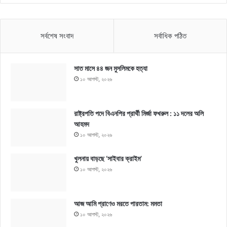
সর্বশেষ সংবাদ
সর্বাধিক পঠিত
সাত মাসে ৪৪ জন মুসলিমকে হত্যা
১০ আগস্ট, ২০২৬
রাষ্ট্রপতি পদে বিএনপির প্রার্থী মির্জা ফখরুল : ১১ দলের অলি
আহমদ
১০ আগস্ট, ২০২৬
খুলনায় বাড়ছে ‘সাইবার ক্রাইম’
১০ আগস্ট, ২০২৬
আজ আমি প্রাণেও মরতে পারতাম: মমতা
১০ আগস্ট, ২০২৬