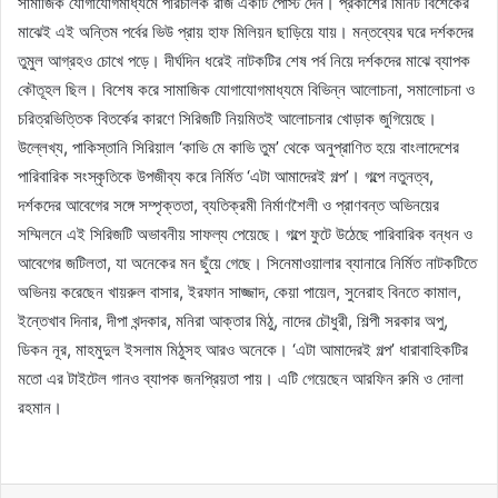
সামাজিক যোগাযোগমাধ্যমে পরিচালক রাজ একটি পোস্ট দেন। প্রকাশের মিনিট বিশেকের
মাঝেই এই অন্তিম পর্বের ভিউ প্রায় হাফ মিলিয়ন ছাড়িয়ে যায়। মন্তব্যের ঘরে দর্শকদের
তুমুল আগ্রহও চোখে পড়ে। দীর্ঘদিন ধরেই নাটকটির শেষ পর্ব নিয়ে দর্শকদের মাঝে ব্যাপক
কৌতূহল ছিল। বিশেষ করে সামাজিক যোগাযোগমাধ্যমে বিভিন্ন আলোচনা, সমালোচনা ও
চরিত্রভিত্তিক বিতর্কের কারণে সিরিজটি নিয়মিতই আলোচনার খোড়াক জুগিয়েছে।
উল্লেখ্য, পাকিস্তানি সিরিয়াল ‘কাভি মে কাভি তুম’ থেকে অনুপ্রাণিত হয়ে বাংলাদেশের
পারিবারিক সংস্কৃতিকে উপজীব্য করে নির্মিত ‘এটা আমাদেরই গল্প’। গল্পে নতুনত্ব,
দর্শকদের আবেগের সঙ্গে সম্পৃক্ততা, ব্যতিক্রমী নির্মাণশৈলী ও প্রাণবন্ত অভিনয়ের
সম্মিলনে এই সিরিজটি অভাবনীয় সাফল্য পেয়েছে। গল্পে ফুটে উঠেছে পারিবারিক বন্ধন ও
আবেগের জটিলতা, যা অনেকের মন ছুঁয়ে গেছে। সিনেমাওয়ালার ব্যানারে নির্মিত নাটকটিতে
অভিনয় করেছেন খায়রুল বাসার, ইরফান সাজ্জাদ, কেয়া পায়েল, সুনেরাহ বিনতে কামাল,
ইন্তেখাব দিনার, দীপা খন্দকার, মনিরা আক্তার মিঠু, নাদের চৌধুরী, শিল্পী সরকার অপু,
ডিকন নূর, মাহমুদুল ইসলাম মিঠুসহ আরও অনেকে। ‘এটা আমাদেরই গল্প’ ধারাবাহিকটির
মতো এর টাইটেল গানও ব্যাপক জনপ্রিয়তা পায়। এটি গেয়েছেন আরফিন রুমি ও দোলা
রহমান।