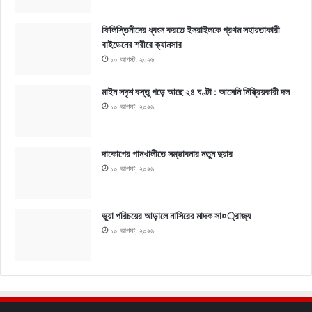
ফিলিস্তিনীদের ধ্বংস করতে ইসরাইলকে প্রথম সহায়তাকারী
বাইডেনের শরীরে ক্যানসার
১০ আগস্ট, ২০২৬
মাইন সদৃশ বস্তু পড়ে আছে ২৪ ঘণ্টা : আসেনি নিষ্ক্রিয়কারী দল
১০ আগস্ট, ২০২৬
দাকোপের পানখালীতে সম্ভাবনার নতুন দুয়ার
১০ আগস্ট, ২০২৬
ভুয়া পরিচয়ের আড়ালে নাসিরের মাদক সা¤্রাজ্য
১০ আগস্ট, ২০২৬