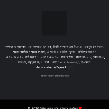
সম্পাদক ও প্রকাশক : মোঃ আশরাফ-উল-হক, নির্বাহী সম্পাদক এবং সি.ই.ও : এনামুল হক সাহেদ,
প্রধান কার্যালয় : প্রবাহ টাওয়ার, ৩ কে,ডি,এ এভিনিউ, খুলনা। বাণিজ্যিক বিভাগ :
০২৪৭৭-৭২২৫৫২. বার্তা বিভাগ : ০২-৪৭৭৭২০৫৩২। ঢাকা অফিস : হাউজ নং-২০১, রোড নং-৫,
ব্লক-ডি, বসুন্ধরা আ/এ, ঢাকা। ফোন : ০১৭১৪-০৩৮৮২৩, ই-মেইল:
dailyprobaha@gmail.com
মোবাইল অ্যাপস ডাউনলোড করুন
© 2026 দৈনিক প্রবাহ কর্তৃক সর্বস্বত্ব সংরক্ষিত