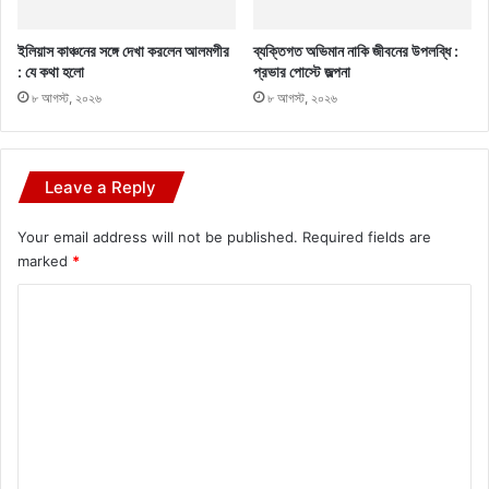
ইলিয়াস কাঞ্চনের সঙ্গে দেখা করলেন আলমগীর
ব্যক্তিগত অভিমান নাকি জীবনের উপলব্ধি :
: যে কথা হলো
প্রভার পোস্টে জল্পনা
৮ আগস্ট, ২০২৬
৮ আগস্ট, ২০২৬
Leave a Reply
Your email address will not be published.
Required fields are
marked
*
C
o
m
m
e
n