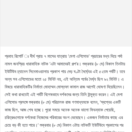
প্রবাহ রিপোর্ট ঃ দীর্ঘ প্রায় ৭ মাসের যাত্রায় ‘মেগা এপিসোড’ প্রচারের মধ্য দিয়ে পর্দা
নামল জনপ্রিয় ধারাবাহিক নাটক ‘এটা আমাদেরই গল্প’র। শুক্রবার (৮ মে) বিকাল তিনটায়
ইউটিউব চ্যানেল সিনেমাওয়ালায় প্রকাশ পায় দেড় ঘণ্টা দৈর্ঘ্যের এই ৫২তম পর্বটি। তবে
অন্য সব এপিসোডের মতো ২৫ মিনিট নয়, এই অন্তিম পর্বের দৈর্ঘ্য ছিল ৯২ মিনিট। এ
বিষয়ে ধারাবাহিকটির নির্মাতা মোহাম্মদ মোস্তফা কামাল রাজ আগেই ঘোষণা দিয়েছিলেন।
সেই কথা রাখতেই এই পর্বটি বিশেষভাবে দর্শকদের জন্য তিনি উন্মুক্ত করেন। এই মেগা
এপিসোড প্রসঙ্গে শুক্রবার (৮ মে) পরিচালক রাজ গণমাধ্যমকে বলেন, ‘স্বপ্নের একটি
কাজ ছিল, আজ শেষ হচ্ছে। পুরো সময়ে অনেক অনেক ভালো ফিডব্যাক পেয়েছি,
চরিত্রগুলোকে দর্শকেরা নিজেদের পরিবারের অংশ ভেবেছেন। একজন নির্মাতার কাছে এর
চেয়ে বড় কী হতে পারে।’ শুক্রবার (৮ মে) বিকাল ৩টায় নাটকটি ইউটিউবে প্রকাশের পর