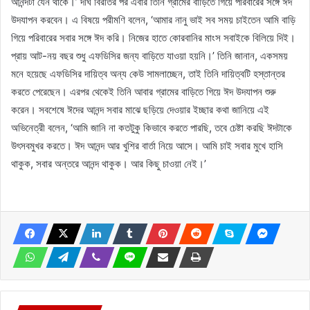
আনন্দটা যেন থাকে।’ দীর্ঘ বিরতির পর এবার তিনি গ্রামের বাড়িতে গিয়ে পরিবারের সঙ্গে ঈদ
উদযাপন করবেন। এ বিষয়ে পরীমণি বলেন, ‘আমার নানু ভাই সব সময় চাইতেন আমি বাড়ি
গিয়ে পরিবারের সবার সঙ্গে ঈদ করি। নিজের হাতে কোরবানির মাংস সবাইকে বিলিয়ে দিই।
প্রায় আট-নয় বছর শুধু এফডিসির জন্য বাড়িতে যাওয়া হয়নি।’ তিনি জানান, একসময়
মনে হয়েছে এফডিসির দায়িত্ব অন্য কেউ সামলাচ্ছেন, তাই তিনি দায়িত্বটি হস্তান্তর
করতে পেরেছেন। এরপর থেকেই তিনি আবার গ্রামের বাড়িতে গিয়ে ঈদ উদযাপন শুরু
করেন। সবশেষে ঈদের আনন্দ সবার মাঝে ছড়িয়ে দেওয়ার ইচ্ছার কথা জানিয়ে এই
অভিনেত্রী বলেন, ‘আমি জানি না কতটুকু কিভাবে করতে পারছি, তবে চেষ্টা করছি ঈদটাকে
উৎসবমুখর করতে। ঈদ আনন্দ আর খুশির বার্তা নিয়ে আসে। আমি চাই সবার মুখে হাসি
থাকুক, সবার অন্তরে আনন্দ থাকুক। আর কিছু চাওয়া নেই।’