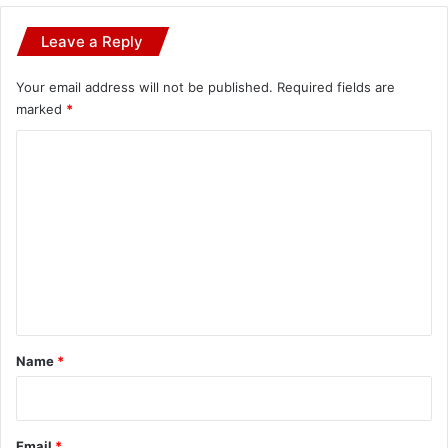
Leave a Reply
Your email address will not be published.
Required fields are
marked
*
C
o
m
m
e
n
t
*
Name
*
Email
*