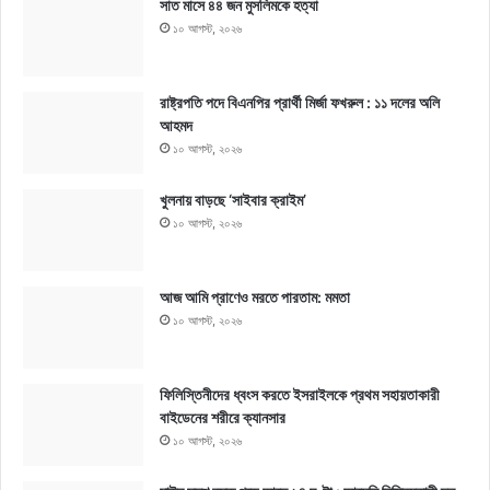
সাত মাসে ৪৪ জন মুসলিমকে হত্যা
১০ আগস্ট, ২০২৬
রাষ্ট্রপতি পদে বিএনপির প্রার্থী মির্জা ফখরুল : ১১ দলের অলি
আহমদ
১০ আগস্ট, ২০২৬
খুলনায় বাড়ছে ‘সাইবার ক্রাইম’
১০ আগস্ট, ২০২৬
আজ আমি প্রাণেও মরতে পারতাম: মমতা
১০ আগস্ট, ২০২৬
ফিলিস্তিনীদের ধ্বংস করতে ইসরাইলকে প্রথম সহায়তাকারী
বাইডেনের শরীরে ক্যানসার
১০ আগস্ট, ২০২৬