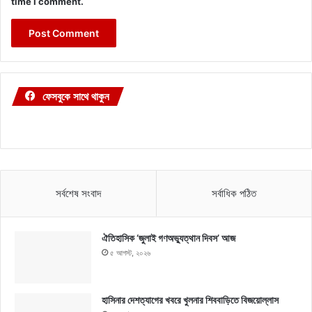
time I comment.
ফেসবুকে সাথে থাকুন
সর্বশেষ সংবাদ
সর্বাধিক পঠিত
ঐতিহাসিক ‘জুলাই গণঅভ্যুত্থান দিবস’ আজ
৫ আগস্ট, ২০২৬
হাসিনার দেশত্যাগের খবরে খুলনার শিববাড়িতে বিজয়োল্লাস