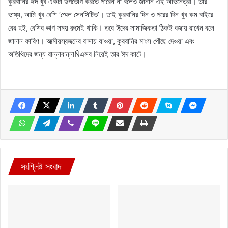
কুরবানির ঈদ খুব একটা উপভোগ করতে পারেন না বলেও জানান এই অভিনেত্রী। তার
ভাষ্য, আমি খুব বেশি ‘স্মেল সেনসিটিভ’। তাই কুরবানির দিন ও পরের দিন খুব কম বাইরে
বের হই, বেশির ভাগ সময় রুমেই থাকি। তবে ঈদের সামাজিকতা ঠিকই বজায় রাখেন বলে
জানান ফারিণ। আত্মীয়স্বজনের বাসায় যাওয়া, কুরবানির মাংস পৌঁছে দেওয়া এবং
অতিথিদের জন্য রান্নাবান্নাÑএসব নিয়েই তার ঈদ কাটে।
সংশ্লিষ্ট সংবাদ