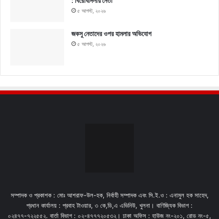
: বিরোধীদলীয় নেতা
৫ আগস্ট, ২০২৬
জকসু নেতাদের ওপর হামলার অভিযোগ
৫ আগস্ট, ২০২৬
সম্পাদক ও প্রকাশক : মোঃ আশরাফ-উল-হক, নির্বাহী সম্পাদক এবং সি.ই.ও : এনামুল হক সাহেদ,
প্রধান কার্যালয় : প্রবাহ টাওয়ার, ৩ কে,ডি,এ এভিনিউ, খুলনা। বাণিজ্যিক বিভাগ :
০২৪৭৭-৭২২৫৫২. বার্তা বিভাগ : ০২-৪৭৭৭২০৫৩২। ঢাকা অফিস : হাউজ নং-২০১, রোড নং-৫,