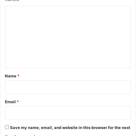
C
o
m
m
e
n
t
*
Name
*
Email
*
Save my name, email, and website in this browser for the next