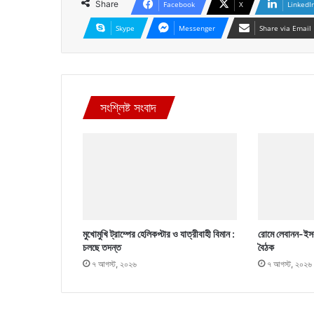
Share
Facebook
X
LinkedI
Skype
Messenger
Share via Email
সংশ্লিষ্ট সংবাদ
মুখোমুখি ট্রাম্পের হেলিকপ্টার ও যাত্রীবাহী বিমান :
রোমে লেবানন-ইসর
চলছে তদন্ত
বৈঠক
৭ আগস্ট, ২০২৬
৭ আগস্ট, ২০২৬