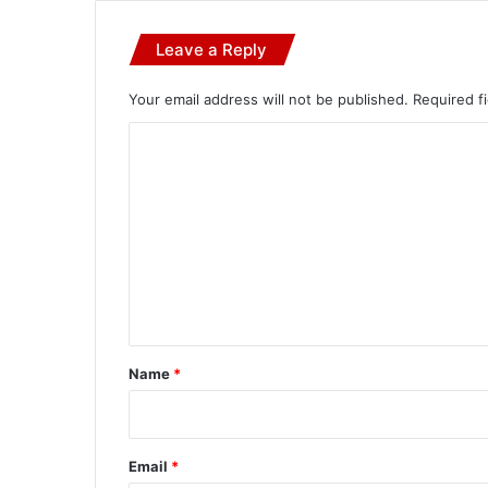
Leave a Reply
Your email address will not be published.
Required f
C
o
m
m
e
n
t
*
Name
*
Email
*