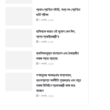
প্রথম শ্রেণিতে লটারি, অন্য সব শ্রেণিতে
ভর্তি পরীক্ষা
৭ আগস্ট, ২০২৬
হাসিনাকে ভারত এই সুযোগ কেন দিল,
প্রশ্ন স্বরাষ্ট্রমন্ত্রী’র
৭ আগস্ট, ২০২৬
ফ্যাসিবাদমুক্ত বাংলাদেশ এবং বৈষম্যহীন
সমাজ গড়ার প্রত্যয়
৭ আগস্ট, ২০২৬
গণমানুষের আকাঙ্খার বাস্তবায়ন,
ধ্বংসপ্রাপ্ত অর্থনীতি পুনরুদ্ধার এবং নতুন
সমাজ বিনির্মাণে প্রধানমন্ত্রী কাজ করে
যাচ্ছেন
৭ আগস্ট, ২০২৬