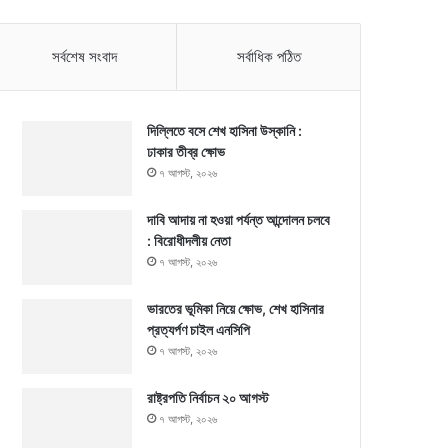
সর্বশেষ সংবাদ
সর্বাধিক পঠিত
দিল্লিতে বসে শেখ হাসিনা উস্কানি :
ঢাকার তীব্র ক্ষোভ
৭ আগস্ট, ২০২৬
দাবি আদায় না হওয়া পর্যন্ত আন্দোলন চলবে
: বিরোধীদলীয় নেতা
৭ আগস্ট, ২০২৬
ভারতের ভূমিকা নিয়ে ক্ষোভ, শেখ হাসিনার
প্রত্যর্পণ চাইল এনসিপি
৭ আগস্ট, ২০২৬
রাষ্ট্রপতি নির্বাচন ২০ আগস্ট
৭ আগস্ট, ২০২৬