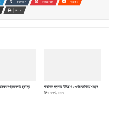
n
Tumblr
Pinterest
Reddit
Print
ায়েল সপ্তম দফার চূড়ান্ত
দাবানলে জ্বলছে ইউরোপ : এবার হুমকিতে এথেন্স
৪ আগস্ট, ২০২৬