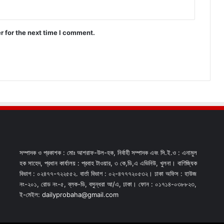
r for the next time I comment.
সম্পাদক ও প্রকাশক : মোঃ আশরাফ-উল-হক, নির্বাহী সম্পাদক এবং সি.ই.ও : এনামুল
হক সাহেদ, প্রধান কার্যালয় : প্রবাহ টাওয়ার, ৩ কে,ডি,এ এভিনিউ, খুলনা। বাণিজ্যিক
বিভাগ : ০২৪৭৭-৭২২৫৫২. বার্তা বিভাগ : ০২-৪৭৭৭২০৫৩২। ঢাকা অফিস : হাউজ
নং-২০১, রোড নং-৫, ব্লক-ডি, বসুন্ধরা আ/এ, ঢাকা। ফোন : ০১৭১৪-০৩৮৮২৩,
ই-মেইল: dailyprobaha@gmail.com