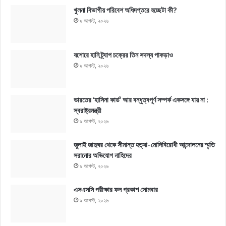
খুলনা বিভাগীয় পরিবেশ অধিদপ্তরে হচ্ছেটা কী?
৯ আগস্ট, ২০২৬
যশোরে হানি ট্র্যাপ চক্রের তিন সদস্য পাকড়াও
৯ আগস্ট, ২০২৬
ভারতের ‘হাসিনা কার্ড’ আর বন্ধুত্বপূর্ণ সম্পর্ক একসঙ্গে যায় না :
স্বরাষ্ট্রমন্ত্রী
৯ আগস্ট, ২০২৬
জুলাই জাদুঘর থেকে সীমান্ত হত্যা-মোদিবিরোধী আন্দোলনের স্মৃতি
সরানোর অভিযোগ নাহিদের
৯ আগস্ট, ২০২৬
এসএসসি পরীক্ষার ফল প্রকাশ সোমবার
৯ আগস্ট, ২০২৬