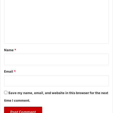
o
m
m
e
n
t
*
Name
*
Email
*
Save my name, email, and website in this browser for the next
time I comment.