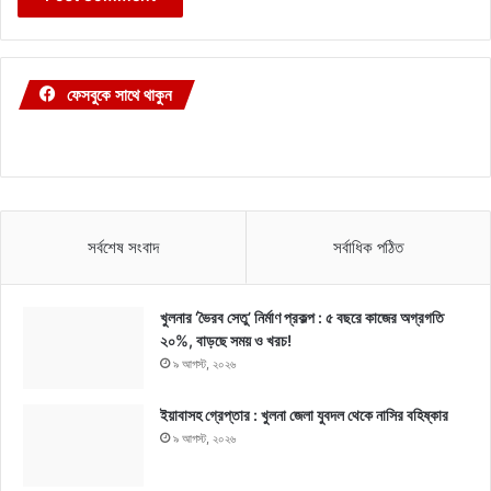
ফেসবুকে সাথে থাকুন
সর্বশেষ সংবাদ
সর্বাধিক পঠিত
খুলনার ‘ভৈরব সেতু’ নির্মাণ প্রকল্প : ৫ বছরে কাজের অগ্রগতি
২০%, বাড়ছে সময় ও খরচ!
৯ আগস্ট, ২০২৬
ইয়াবাসহ গ্রেপ্তার : খুলনা জেলা যুবদল থেকে নাসির বহিষ্কার
৯ আগস্ট, ২০২৬