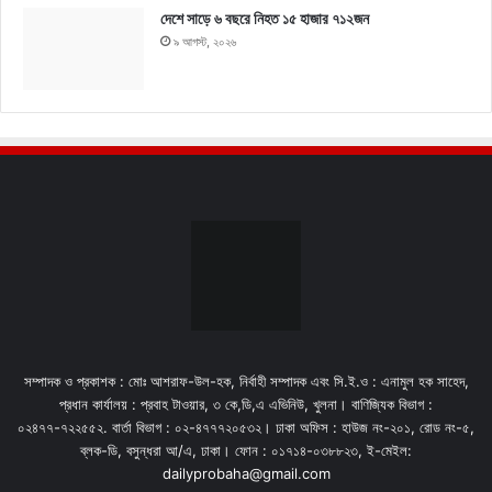
দেশে সাড়ে ৬ বছরে নিহত ১৫ হাজার ৭১২জন
৯ আগস্ট, ২০২৬
সম্পাদক ও প্রকাশক : মোঃ আশরাফ-উল-হক, নির্বাহী সম্পাদক এবং সি.ই.ও : এনামুল হক সাহেদ,
প্রধান কার্যালয় : প্রবাহ টাওয়ার, ৩ কে,ডি,এ এভিনিউ, খুলনা। বাণিজ্যিক বিভাগ :
০২৪৭৭-৭২২৫৫২. বার্তা বিভাগ : ০২-৪৭৭৭২০৫৩২। ঢাকা অফিস : হাউজ নং-২০১, রোড নং-৫,
ব্লক-ডি, বসুন্ধরা আ/এ, ঢাকা। ফোন : ০১৭১৪-০৩৮৮২৩, ই-মেইল:
dailyprobaha@gmail.com