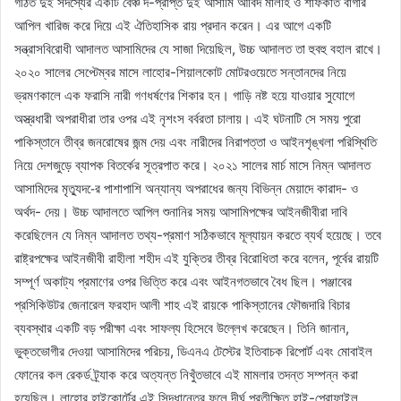
গঠিত দুই সদস্যের একটি বেঞ্চ দ-প্রাপ্ত দুই আসামি আবিদ মালহি ও শাফকাত বাগার
আপিল খারিজ করে দিয়ে এই ঐতিহাসিক রায় প্রদান করেন। এর আগে একটি
সন্ত্রাসবিরোধী আদালত আসামিদের যে সাজা দিয়েছিল, উচ্চ আদালত তা হুবহু বহাল রাখে।
২০২০ সালের সেপ্টেম্বর মাসে লাহোর-শিয়ালকোট মোটরওয়েতে সন্তানদের নিয়ে
ভ্রমণকালে এক ফরাসি নারী গণধর্ষণের শিকার হন। গাড়ি নষ্ট হয়ে যাওয়ার সুযোগে
অস্ত্রধারী অপরাধীরা তার ওপর এই নৃশংস বর্বরতা চালায়। এই ঘটনাটি সে সময় পুরো
পাকিস্তানে তীব্র জনরোষের জন্ম দেয় এবং নারীদের নিরাপত্তা ও আইনশৃঙ্খলা পরিস্থিতি
নিয়ে দেশজুড়ে ব্যাপক বিতর্কের সূত্রপাত করে। ২০২১ সালের মার্চ মাসে নিম্ন আদালত
আসামিদের মৃত্যুদ-ের পাশাপাশি অন্যান্য অপরাধের জন্য বিভিন্ন মেয়াদে কারাদ- ও
অর্থদ- দেয়। উচ্চ আদালতে আপিল শুনানির সময় আসামিপক্ষের আইনজীবীরা দাবি
করেছিলেন যে নিম্ন আদালত তথ্য-প্রমাণ সঠিকভাবে মূল্যায়ন করতে ব্যর্থ হয়েছে। তবে
রাষ্ট্রপক্ষের আইনজীবী রাহীলা শহীদ এই যুক্তির তীব্র বিরোধিতা করে বলেন, পূর্বের রায়টি
সম্পূর্ণ অকাট্য প্রমাণের ওপর ভিত্তি করে এবং আইনগতভাবে বৈধ ছিল। পঞ্জাবের
প্রসিকিউটর জেনারেল ফরহাদ আলী শাহ এই রায়কে পাকিস্তানের ফৌজদারি বিচার
ব্যবস্থার একটি বড় পরীক্ষা এবং সাফল্য হিসেবে উল্লেখ করেছেন। তিনি জানান,
ভুক্তভোগীর দেওয়া আসামিদের পরিচয়, ডিএনএ টেস্টের ইতিবাচক রিপোর্ট এবং মোবাইল
ফোনের কল রেকর্ড ট্র্যাক করে অত্যন্ত নিখুঁতভাবে এই মামলার তদন্ত সম্পন্ন করা
হয়েছিল। লাহোর হাইকোর্টের এই সিদ্ধান্তের ফলে দীর্ঘ প্রতীক্ষিত হাই-প্রোফাইল