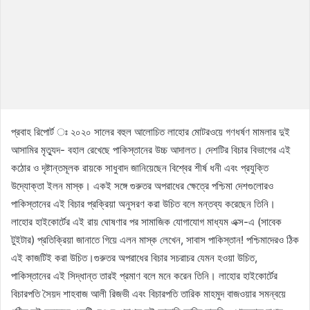
প্রবাহ রিপোর্ট ঃ ২০২০ সালের বহুল আলোচিত লাহোর মোটরওয়ে গণধর্ষণ মামলার দুই
আসামির মৃত্যুদ- বহাল রেখেছে পাকিস্তানের উচ্চ আদালত। দেশটির বিচার বিভাগের এই
কঠোর ও দৃষ্টান্তমূলক রায়কে সাধুবাদ জানিয়েছেন বিশ্বের শীর্ষ ধনী এবং প্রযুক্তি
উদ্যোক্তা ইলন মাস্ক। একই সঙ্গে গুরুতর অপরাধের ক্ষেত্রে পশ্চিমা দেশগুলোরও
পাকিস্তানের এই বিচার প্রক্রিয়া অনুসরণ করা উচিত বলে মন্তব্য করেছেন তিনি।
লাহোর হাইকোর্টের এই রায় ঘোষণার পর সামাজিক যোগাযোগ মাধ্যম এক্স-এ (সাবেক
টুইটার) প্রতিক্রিয়া জানাতে গিয়ে এলন মাস্ক লেখেন, সাবাস পাকিস্তান! পশ্চিমাদেরও ঠিক
এই কাজটিই করা উচিত।গুরুতর অপরাধের বিচার সচরাচর যেমন হওয়া উচিত,
পাকিস্তানের এই সিদ্ধান্ত তারই প্রমাণ বলে মনে করেন তিনি। লাহোর হাইকোর্টের
বিচারপতি সৈয়দ শাহবাজ আলী রিজভী এবং বিচারপতি তারিক মাহমুদ বাজওয়ার সমন্বয়ে