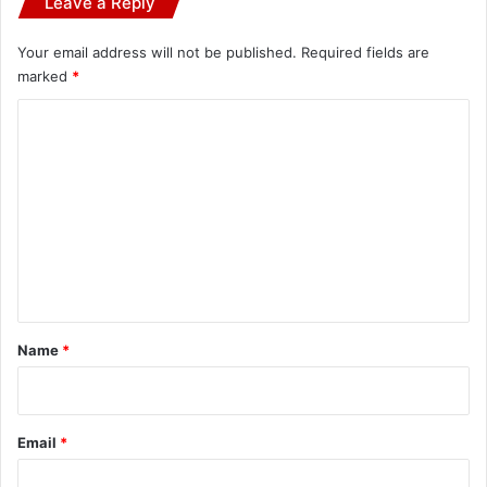
Leave a Reply
Your email address will not be published.
Required fields are
marked
*
C
o
m
m
e
n
t
*
Name
*
Email
*