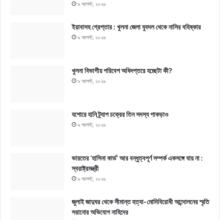
৯ আগস্ট, ২০২৬
ইয়াবাসহ গ্রেপ্তার : খুলনা জেলা যুবদল থেকে নাসির বহিষ্কার
৯ আগস্ট, ২০২৬
খুলনা বিভাগীয় পরিবেশ অধিদপ্তরে হচ্ছেটা কী?
৯ আগস্ট, ২০২৬
যশোরে হানি ট্র্যাপ চক্রের তিন সদস্য পাকড়াও
৯ আগস্ট, ২০২৬
ভারতের ‘হাসিনা কার্ড’ আর বন্ধুত্বপূর্ণ সম্পর্ক একসঙ্গে যায় না :
স্বরাষ্ট্রমন্ত্রী
৯ আগস্ট, ২০২৬
জুলাই জাদুঘর থেকে সীমান্ত হত্যা-মোদিবিরোধী আন্দোলনের স্মৃতি
সরানোর অভিযোগ নাহিদের