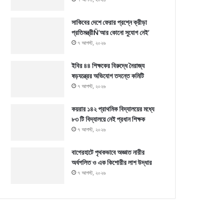
সাকিবের দেশে ফেরার প্রশ্নে ক্রীড়া
প্রতিমন্ত্রীÑ‘আর কোনো সুযোগ নেই’
৭ আগস্ট, ২০২৬
ইবির ৪৪ শিক্ষকের বিরুদ্ধে নৈরাজ্য
ষড়যন্ত্রের অভিযোগ তদন্তে কমিটি
৭ আগস্ট, ২০২৬
কয়রার ১৪২ প্রাথমিক বিদ্যালয়ের মধ্যে
৮৩ টি বিদ্যালয়ে নেই প্রধান শিক্ষক
৭ আগস্ট, ২০২৬
বাগেরহাটে পৃথকভাবে অজ্ঞাত নারীর
অর্ধগলিত ও এক কিশোরীর লাশ উদ্ধার
৭ আগস্ট, ২০২৬