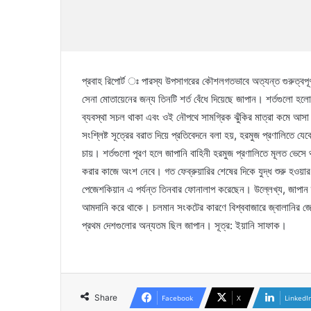
প্রবাহ রিপোর্ট ঃ পারস্য উপসাগরের কৌশলগতভাবে অত্যন্ত গুরুত্বপূর্
সেনা মোতায়েনের জন্য তিনটি শর্ত বেঁধে দিয়েছে জাপান। শর্তগুলো হল
ব্যবস্থা সচল থাকা এবং ওই নৌপথে সামগ্রিক ঝুঁকির মাত্রা কমে আ
সংশ্লিষ্ট সূত্রের বরাত দিয়ে প্রতিবেদনে বলা হয়, হরমুজ প্রণালিতে
চায়। শর্তগুলো পূরণ হলে জাপানি বাহিনী হরমুজ প্রণালিতে মূলত ভেসে
করার কাজে অংশ নেবে। গত ফেব্রুয়ারির শেষের দিকে যুদ্ধ শুরু হওয়ার প
পেজেশকিয়ান এ পর্যন্ত তিনবার ফোনালাপ করেছেন। উল্লেখ্য, জাপান 
আমদানি করে থাকে। চলমান সংকটের কারণে বিশ্ববাজারে জ্বালানির জ
প্রথম দেশগুলোর অন্যতম ছিল জাপান। সূত্র: ইয়ানি সাফাক।
Share
Facebook
X
LinkedI