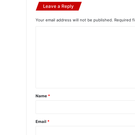
Leave a Reply
Your email address will not be published.
Required f
C
o
m
m
e
n
t
*
Name
*
Email
*