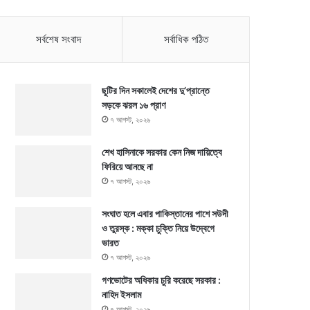
সর্বশেষ সংবাদ
সর্বাধিক পঠিত
ছুটির দিন সকালেই দেশের দু’প্রান্তে
সড়কে ঝরল ১৬ প্রাণ
৭ আগস্ট, ২০২৬
শেখ হাসিনাকে সরকার কেন নিজ দায়িত্বে
ফিরিয়ে আনছে না
৭ আগস্ট, ২০২৬
সংঘাত হলে এবার পাকিস্তানের পাশে সউদী
ও তুরস্ক : মক্কা চুক্তি নিয়ে উদ্বেগে
ভারত
৭ আগস্ট, ২০২৬
গণভোটের অধিকার চুরি করেছে সরকার :
নাহিদ ইসলাম
৭ আগস্ট, ২০২৬