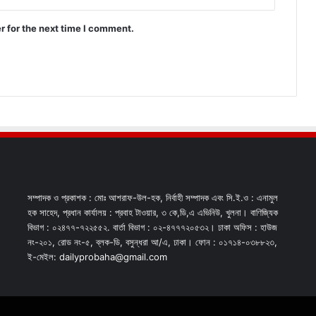
r for the next time I comment.
সম্পাদক ও প্রকাশক : মোঃ আশরাফ-উল-হক, নির্বাহী সম্পাদক এবং সি.ই.ও : এনামুল
হক সাহেদ, প্রধান কার্যালয় : প্রবাহ টাওয়ার, ৩ কে,ডি,এ এভিনিউ, খুলনা। বাণিজ্যিক
বিভাগ : ০২৪৭৭-৭২২৫৫২. বার্তা বিভাগ : ০২-৪৭৭৭২০৫৩২। ঢাকা অফিস : হাউজ
নং-২০১, রোড নং-৫, ব্লক-ডি, বসুন্ধরা আ/এ, ঢাকা। ফোন : ০১৭১৪-০৩৮৮২৩,
ই-মেইল: dailyprobaha@gmail.com