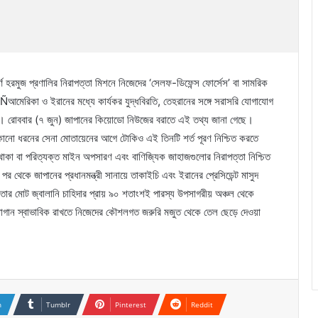
ণ হরমুজ প্রণালির নিরাপত্তা মিশনে নিজেদের ‘সেলফ-ডিফেন্স ফোর্সেস’ বা সামরিক
োÑআমেরিকা ও ইরানের মধ্যে কার্যকর যুদ্ধবিরতি, তেহরানের সঙ্গে সরাসরি যোগাযোগ
সা। রোববার (৭ জুন) জাপানের কিয়োডো নিউজের বরাতে এই তথ্য জানা গেছে।
 যেকোনো ধরনের সেনা মোতায়েনের আগে টোকিও এই তিনটি শর্ত পূরণ নিশ্চিত করতে
 থাকা বা পরিত্যক্ত মাইন অপসারণ এবং বাণিজ্যিক জাহাজগুলোর নিরাপত্তা নিশ্চিত
র থেকে জাপানের প্রধানমন্ত্রী সানায়ে তাকাইচি এবং ইরানের প্রেসিডেন্ট মাসুদ
তার মোট জ্বালানি চাহিদার প্রায় ৯০ শতাংশই পারস্য উপসাগরীয় অঞ্চল থেকে
োগান স্বাভাবিক রাখতে নিজেদের কৌশলগত জরুরি মজুত থেকে তেল ছেড়ে দেওয়া
n
Tumblr
Pinterest
Reddit