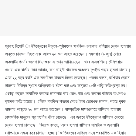
প্রবাহ রিপোর্ট ঃ ইউক্রেনের উত্তর-পূর্বাঞ্চলের খারকিভ এলাকায় রাশিয়ার ড্রোন হামলায়
অন্তত চারজন নিহত এবং আরও ২০ জন আহত হয়েছেন। মঙ্গলবার (৯ জুন) ভোরে
অঞ্চলটির গভর্নর ওলেগ সিনেগুবভ এ তথ্য জানিয়েছেন। খবর এএফপির। টেলিগ্রামে
দেওয়া এক বার্তায় তিনি জানান, রুশ বাহিনী খারকিভ অঞ্চলের চুগুইভ শহরে হামলা চালায়।
এতে ২২ বছর বয়সি এক তরুণীসহ চারজন নিহত হয়েছেন। গভর্নর বলেন, রাশিয়ার ড্রোন
হামলায় বিভিন্ন স্থানে অগ্নিকা-ের ঘটনা ঘটে এবং অন্তত ১৮টি গাড়ি ক্ষতিগ্রস্ত হয়।
এছাড়া বহুতল আবাসিক ভবনের জানালার কাচ ভেঙে যায় এবং ভবনের বাইরের অংশেরও
ব্যাপক ক্ষতি হয়েছে। এদিকে খারকিভ শহরের মেয়র ইগর তেরেখভ জানান, শহরে পৃথক
হামলায় অন্তত ২০ জন আহত হয়েছেন। সাম্প্রতিক মাসগুলোতে রাশিয়ার হামলায়
বেসামরিক মানুষের প্রাণহানির ঘটনা বেড়েছে। এর জবাবে ইউক্রেনও রাশিয়ার ভেতরে
ড্রোন হামলা চালাচ্ছে। কিয়েভ বলছে, ‘এসব হামলা রাশিয়ার সামরিক ও জ্বালানি
স্থাপনাকে লক্ষ্য করে চালানো হচ্ছে।’ জাতিসংঘের এপ্রিল মাসে প্রকাশিত এক হিসাব