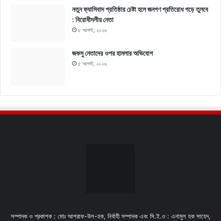
নতুন ফ্যাসিবাদ প্রতিষ্ঠার চেষ্টা হলে জনগণ প্রতিরোধ গড়ে তুলবে
: বিরোধীদলীয় নেতা
৫ আগস্ট, ২০২৬
জকসু নেতাদের ওপর হামলার অভিযোগ
৫ আগস্ট, ২০২৬
সম্পাদক ও প্রকাশক : মোঃ আশরাফ-উল-হক, নির্বাহী সম্পাদক এবং সি.ই.ও : এনামুল হক সাহেদ,