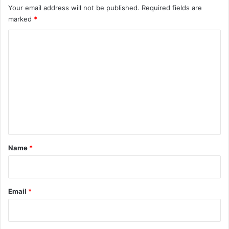
Your email address will not be published.
Required fields are
marked
*
C
o
m
m
e
n
t
*
Name
*
Email
*