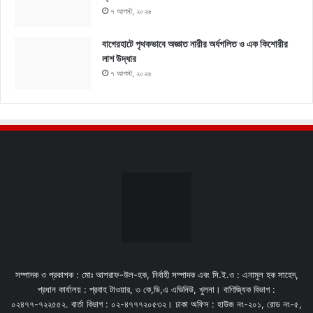
৭ আগস্ট, ২০২৬
বাগেরহাটে পৃথকভাবে অজ্ঞাত নারীর অর্ধগলিত ও এক কিশোরীর
লাশ উদ্ধার
৭ আগস্ট, ২০২৬
সম্পাদক ও প্রকাশক : মোঃ আশরাফ-উল-হক, নির্বাহী সম্পাদক এবং সি.ই.ও : এনামুল হক সাহেদ,
প্রধান কার্যালয় : প্রবাহ টাওয়ার, ৩ কে,ডি,এ এভিনিউ, খুলনা। বাণিজ্যিক বিভাগ :
০২৪৭৭-৭২২৫৫২. বার্তা বিভাগ : ০২-৪৭৭৭২০৫৩২। ঢাকা অফিস : হাউজ নং-২০১, রোড নং-৫,