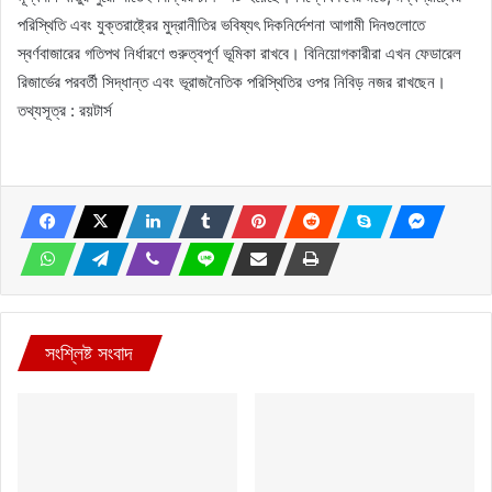
পরিস্থিতি এবং যুক্তরাষ্ট্রের মুদ্রানীতির ভবিষ্যৎ দিকনির্দেশনা আগামী দিনগুলোতে
স্বর্ণবাজারের গতিপথ নির্ধারণে গুরুত্বপূর্ণ ভূমিকা রাখবে। বিনিয়োগকারীরা এখন ফেডারেল
রিজার্ভের পরবর্তী সিদ্ধান্ত এবং ভূরাজনৈতিক পরিস্থিতির ওপর নিবিড় নজর রাখছেন।
তথ্যসূত্র : রয়টার্স
সংশ্লিষ্ট সংবাদ