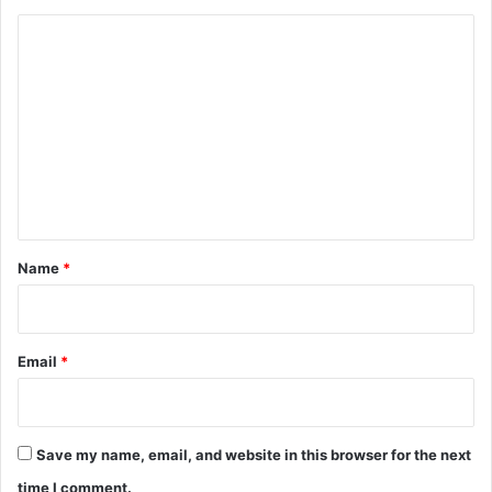
C
o
m
m
e
n
t
*
Name
*
Email
*
Save my name, email, and website in this browser for the next
time I comment.