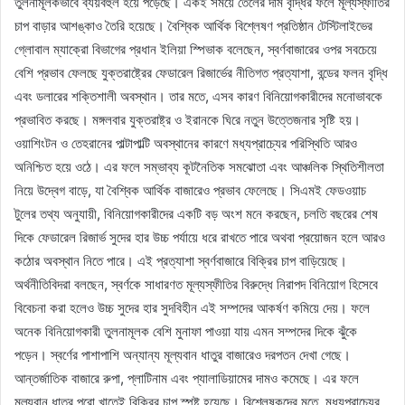
তুলনামূলকভাবে ব্যয়বহুল হয়ে পড়েছে। একই সময়ে তেলের দাম বৃদ্ধির ফলে মূল্যস্ফীতির
চাপ বাড়ার আশঙ্কাও তৈরি হয়েছে। বৈশ্বিক আর্থিক বিশ্লেষণ প্রতিষ্ঠান টেস্টিলাইভের
গ্লোবাল ম্যাক্রো বিভাগের প্রধান ইলিয়া স্পিভাক বলেছেন, স্বর্ণবাজারের ওপর সবচেয়ে
বেশি প্রভাব ফেলছে যুক্তরাষ্ট্রের ফেডারেল রিজার্ভের নীতিগত প্রত্যাশা, বন্ডের ফলন বৃদ্ধি
এবং ডলারের শক্তিশালী অবস্থান। তার মতে, এসব কারণ বিনিয়োগকারীদের মনোভাবকে
প্রভাবিত করছে। মঙ্গলবার যুক্তরাষ্ট্র ও ইরানকে ঘিরে নতুন উত্তেজনার সৃষ্টি হয়।
ওয়াশিংটন ও তেহরানের পাল্টাপাল্টি অবস্থানের কারণে মধ্যপ্রাচ্যের পরিস্থিতি আরও
অনিশ্চিত হয়ে ওঠে। এর ফলে সম্ভাব্য কূটনৈতিক সমঝোতা এবং আঞ্চলিক স্থিতিশীলতা
নিয়ে উদ্বেগ বাড়ে, যা বৈশ্বিক আর্থিক বাজারেও প্রভাব ফেলেছে। সিএমই ফেডওয়াচ
টুলের তথ্য অনুযায়ী, বিনিয়োগকারীদের একটি বড় অংশ মনে করছেন, চলতি বছরের শেষ
দিকে ফেডারেল রিজার্ভ সুদের হার উচ্চ পর্যায়ে ধরে রাখতে পারে অথবা প্রয়োজন হলে আরও
কঠোর অবস্থান নিতে পারে। এই প্রত্যাশা স্বর্ণবাজারে বিক্রির চাপ বাড়িয়েছে।
অর্থনীতিবিদরা বলছেন, স্বর্ণকে সাধারণত মূল্যস্ফীতির বিরুদ্ধে নিরাপদ বিনিয়োগ হিসেবে
বিবেচনা করা হলেও উচ্চ সুদের হার সুদবিহীন এই সম্পদের আকর্ষণ কমিয়ে দেয়। ফলে
অনেক বিনিয়োগকারী তুলনামূলক বেশি মুনাফা পাওয়া যায় এমন সম্পদের দিকে ঝুঁকে
পড়েন। স্বর্ণের পাশাপাশি অন্যান্য মূল্যবান ধাতুর বাজারেও দরপতন দেখা গেছে।
আন্তর্জাতিক বাজারে রুপা, প্লাটিনাম এবং প্যালাডিয়ামের দামও কমেছে। এর ফলে
মূল্যবান ধাতুর পুরো খাতেই বিক্রির চাপ স্পষ্ট হয়েছে। বিশ্লেষকদের মতে, মধ্যপ্রাচ্যের