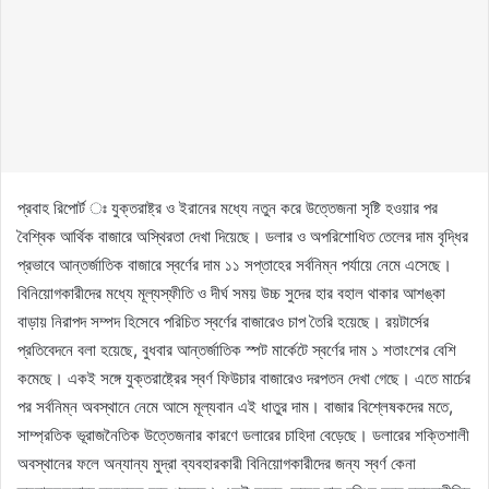
প্রবাহ রিপোর্ট ঃ যুক্তরাষ্ট্র ও ইরানের মধ্যে নতুন করে উত্তেজনা সৃষ্টি হওয়ার পর
বৈশ্বিক আর্থিক বাজারে অস্থিরতা দেখা দিয়েছে। ডলার ও অপরিশোধিত তেলের দাম বৃদ্ধির
প্রভাবে আন্তর্জাতিক বাজারে স্বর্ণের দাম ১১ সপ্তাহের সর্বনিম্ন পর্যায়ে নেমে এসেছে।
বিনিয়োগকারীদের মধ্যে মূল্যস্ফীতি ও দীর্ঘ সময় উচ্চ সুদের হার বহাল থাকার আশঙ্কা
বাড়ায় নিরাপদ সম্পদ হিসেবে পরিচিত স্বর্ণের বাজারেও চাপ তৈরি হয়েছে। রয়টার্সের
প্রতিবেদনে বলা হয়েছে, বুধবার আন্তর্জাতিক স্পট মার্কেটে স্বর্ণের দাম ১ শতাংশের বেশি
কমেছে। একই সঙ্গে যুক্তরাষ্ট্রের স্বর্ণ ফিউচার বাজারেও দরপতন দেখা গেছে। এতে মার্চের
পর সর্বনিম্ন অবস্থানে নেমে আসে মূল্যবান এই ধাতুর দাম। বাজার বিশ্লেষকদের মতে,
সাম্প্রতিক ভূরাজনৈতিক উত্তেজনার কারণে ডলারের চাহিদা বেড়েছে। ডলারের শক্তিশালী
অবস্থানের ফলে অন্যান্য মুদ্রা ব্যবহারকারী বিনিয়োগকারীদের জন্য স্বর্ণ কেনা