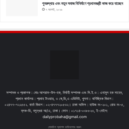
পুনরুদ্ধার এবং নতুন সমাজ বিনির্মাণে প্রধানমন্ত্রী কাজ করে যাচ্ছেন
৭ আগস্ট, ২০২৬
সম্পাদক ও প্রকাশক : মোঃ আশরাফ-উল-হক, নির্বাহী সম্পাদক এবং সি.ই.ও : এনামুল হক সাহেদ,
প্রধান কার্যালয় : প্রবাহ টাওয়ার, ৩ কে,ডি,এ এভিনিউ, খুলনা। বাণিজ্যিক বিভাগ :
০২৪৭৭-৭২২৫৫২. বার্তা বিভাগ : ০২-৪৭৭৭২০৫৩২। ঢাকা অফিস : হাউজ নং-২০১, রোড নং-৫,
ব্লক-ডি, বসুন্ধরা আ/এ, ঢাকা। ফোন : ০১৭১৪-০৩৮৮২৩, ই-মেইল:
dailyprobaha@gmail.com
মোবাইল অ্যাপস ডাউনলোড করুন