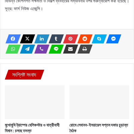
বিভিন্ন কৌশলগত সক্ষমতা ও বিকল্প ব্যবহারের সম্ভাবনার ওপর গুরুত্বারোপ করা হয়েছে।
সূত্র: ফার্স নিউজ এজেন্সি।
সংশ্লিষ্ট সংবাদ
মুখোমুখি ট্রাম্পের হেলিকপ্টার ও যাত্রীবাহী
রোমে লেবানন-ইসরায়েল সপ্তম দফার চূড়ান্ত
বিমান : চলছে তদন্ত
বৈঠক