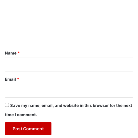
m
m
e
n
t
*
Name
*
Email
*
Save my name, email, and website in this browser for the next
time I comment.