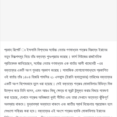
প্রবাহ রিপোর্ট ঃ ইসলামি বিপ্লবের সর্বোচ্চ নেতার গণমাধ্যম শত্রুর বিরুদ্ধে ইরানের
নতুন বিকল্পসমূহ নিয়ে তাঁর বক্তব্য পুনঃপ্রচার করেছে। ফার্স নিউজের রাজনৈতিক
প্রতিবেদক জানিয়েছেন, সর্বোচ্চ নেতার গণমাধ্যম এক বার্তায় আলী খামেনেয়ী -এর
বক্তব্যের একটি অংশ পুনরায় প্রকাশ করেছে। সামাজিক যোগাযোগমাধ্যমে প্রকাশিত
ওই বার্তায় তাঁর ১৪০৪ হিজরি শামসির ২১ এসফান্দ (ইরানি ক্যালেন্ডার) তারিখের বক্তব্যের
একটি অংশ বিশেষভাবে তুলে ধরা হয়েছে। সেই বক্তব্যে শত্রুর মোকাবিলার বিভিন্ন দিক
উল্লেখ করে তিনি বলেন, এমন আরও কিছু ক্ষেত্র বা ফ্রন্ট উন্মুক্ত করার বিষয়ে গবেষণা
করা হয়েছে, যেখানে শত্রুর অভিজ্ঞতা খুবই সীমিত এবং তারা সেখানে অত্যন্ত ঝুঁকিপূর্ণ
অবস্থায় থাকবে। যুদ্ধাবস্থা অব্যাহত থাকলে এবং জাতীয় স্বার্থ বিবেচনায় প্রয়োজন হলে
সেগুলো সক্রিয় করা হবে। বক্তব্যের এই অংশে শত্রুর হুমকি মোকাবিলায় ইরানের