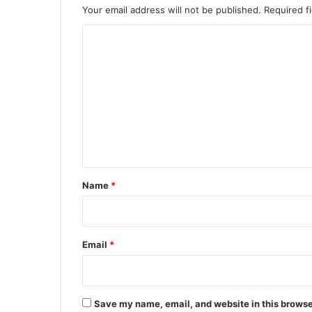
Your email address will not be published.
Required f
C
o
m
m
e
n
t
*
Name
*
Email
*
Save my name, email, and website in this browse