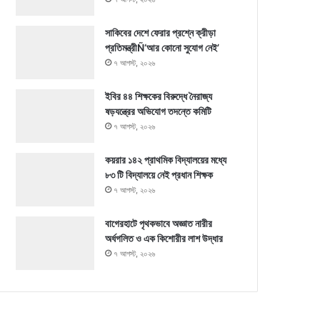
সাকিবের দেশে ফেরার প্রশ্নে ক্রীড়া
প্রতিমন্ত্রীÑ‘আর কোনো সুযোগ নেই’
৭ আগস্ট, ২০২৬
ইবির ৪৪ শিক্ষকের বিরুদ্ধে নৈরাজ্য
ষড়যন্ত্রের অভিযোগ তদন্তে কমিটি
৭ আগস্ট, ২০২৬
কয়রার ১৪২ প্রাথমিক বিদ্যালয়ের মধ্যে
৮৩ টি বিদ্যালয়ে নেই প্রধান শিক্ষক
৭ আগস্ট, ২০২৬
বাগেরহাটে পৃথকভাবে অজ্ঞাত নারীর
অর্ধগলিত ও এক কিশোরীর লাশ উদ্ধার
৭ আগস্ট, ২০২৬