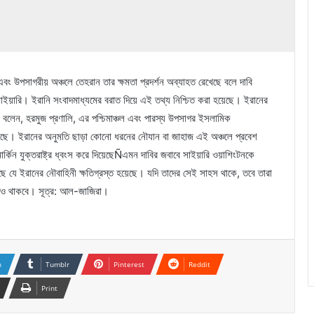
ে এবং উপসাগরীয় অঞ্চলে তেহরান তার ক্ষমতা প্রদর্শন অব্যাহত রেখেছে বলে দাবি
াহ সাইয়ারি। ইরানি সংবাদমাধ্যমের বরাত দিয়ে এই তথ্য নিশ্চিত করা হয়েছে। ইরানের
ে বলেন, হরমুজ প্রণালি, এর পশ্চিমাঞ্চল এবং পারস্য উপসাগর ইসলামিক
 রয়েছে। ইরানের অনুমতি ছাড়া কোনো ধরনের নৌযান বা জাহাজ এই অঞ্চলে প্রবেশ
মার্কিন যুক্তরাষ্ট্র ধ্বংস করে দিয়েছেÑএমন দাবির জবাবে সাইয়ারি ওয়াশিংটনকে
করছে যে ইরানের নৌবাহিনী ক্ষতিগ্রস্ত হয়েছে। যদি তাদের সেই সাহস থাকে, তবে তারা
েও থাকবে। সূত্র: আল-জাজিরা।
n
Tumblr
Pinterest
Reddit
Print