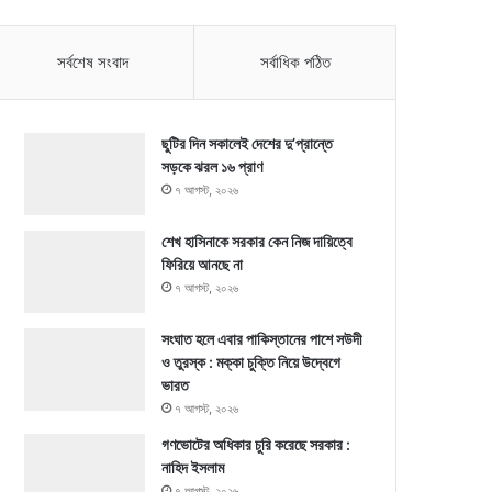
সর্বশেষ সংবাদ
সর্বাধিক পঠিত
ছুটির দিন সকালেই দেশের দু’প্রান্তে
সড়কে ঝরল ১৬ প্রাণ
৭ আগস্ট, ২০২৬
শেখ হাসিনাকে সরকার কেন নিজ দায়িত্বে
ফিরিয়ে আনছে না
৭ আগস্ট, ২০২৬
সংঘাত হলে এবার পাকিস্তানের পাশে সউদী
ও তুরস্ক : মক্কা চুক্তি নিয়ে উদ্বেগে
ভারত
৭ আগস্ট, ২০২৬
গণভোটের অধিকার চুরি করেছে সরকার :
নাহিদ ইসলাম
৭ আগস্ট, ২০২৬