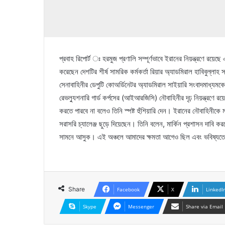
প্রবাহ রিপোর্ট ঃ হরমুজ প্রণালি সম্পূর্ণভাবে ইরানের নিয়ন্ত্রণে রয়েছ
করেছেন দেশটির শীর্ষ সামরিক কর্মকর্তা রিয়ার অ্যাডমিরাল হাবিবুল্ল
সেনাবাহিনীর ডেপুটি কোঅর্ডিনেটর অ্যাডমিরাল সাইয়ারি সংবাদমাধ্যমক
রেভল্যুশনারি গার্ড কর্পসের (আইআরজিসি) নৌবাহিনীর দৃঢ় নিয়ন্ত্রণে
করতে পারবে না বলেও তিনি স্পষ্ট হুঁশিয়ারি দেন। ইরানের নৌবাহিনীকে 
সরাসরি চ্যালেঞ্জ ছুড়ে দিয়েছেন। তিনি বলেন, মার্কিন প্রশাসন দাবি 
সামনে আসুক। এই অঞ্চলে আমাদের ক্ষমতা আগেও ছিল এবং ভবিষ্যত
Share
Facebook
X
LinkedI
Skype
Messenger
Share via Email