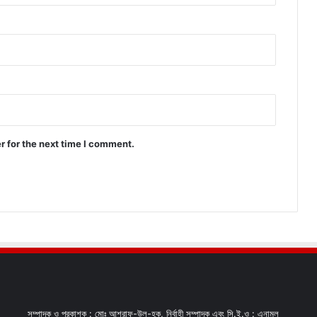
r for the next time I comment.
সম্পাদক ও প্রকাশক : মোঃ আশরাফ-উল-হক, নির্বাহী সম্পাদক এবং সি.ই.ও : এনামুল