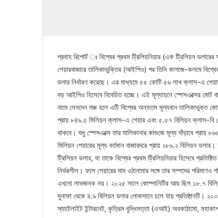
প্রবাহ রিপোর্ট ঃ বিশ্বের প্রথম ট্রিলিয়নিয়ার (এক ট্রিলিয়ন ডলারে
শেয়ারবাজারে তালিকাভুক্তির (আইপিও) পর তিনি কাগজে-কলমে বিশ্বের
ডলার নির্ধারণ করেছে। এর মাধ্যমে ৫৫ কোটি ৫৬ লাখ ক্লাস-এ শেয়ার
বড় আইপিও হিসেবে বিবেচিত হচ্ছে। এই মূল্যায়নে স্পেসএক্সের মোট ব
নামে লেনদেন শুরু হলে এটি বিশ্বের অন্যতম মূল্যবান তালিকাভুক্ত 
প্রায় ৮৪৯.৫ মিলিয়ন ক্লাস-এ শেয়ার এবং ৫.৫৭ বিলিয়ন ক্লাস-বি শে
থাকবে। শুধু স্পেসএক্সে তার মালিকানার কাগুজে মূল্য দাঁড়াবে প্রায় 
মিলিয়ন শেয়ারের মূল্য বর্তমান বাজারদরে প্রায় ২৮৬.২ বিলিয়ন ডলার। 
ট্রিলিয়ন ডলার, যা তাকে বিশ্বের প্রথম ট্রিলিয়নিয়ার হিসেবে প্রতিষ
নির্ভরশীল। ফলে শেয়ারের দাম ওঠানামার সঙ্গে তার সম্পদের পরিমাণও পর
এখনো লাভজনক নয়। ২০২৫ সালে কোম্পানিটির আয় ছিল ১৮.৭ বিলিয়
মুনাফা থেকে ৪.৯ বিলিয়ন ডলার লোকসানে চলে যায় প্রতিষ্ঠানটি। ২০০২ স
স্যাটেলাইট ইন্টারনেট, কৃত্রিম বুদ্ধিমত্তা (এআই) অবকাঠামো, মহাকা