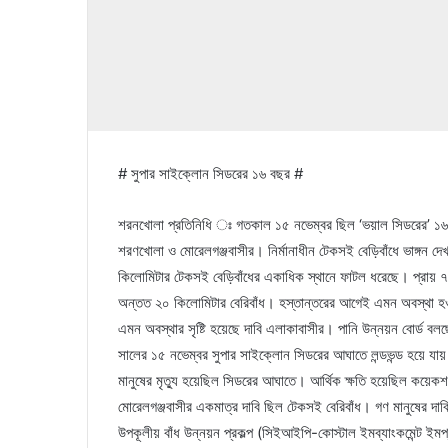
# সুপার সাইক্লোন সিডরের ১৬ বছর #
শরনখোলা প্রতিনিধি ঃ গতকাল ১৫ নভেম্বর ছিল ‘ভয়াল সিডরের’ ১৬ 
শরণখোলা ও মোরেলগঞ্জবাসীর। নির্মানাধীন টেকসই বেড়িবাঁধে ভাঙ্গন দে
কিলোমিটার টেকসই বেড়িবাঁধের একাধিক স্থানে ফাটল ধরেছে। প্রায় ৭‘শ
অন্তত ২০ কিলোমিটার বেরিবাঁধ। হস্তান্তরের আগেই এমন অবস্থা হওয়া
এমন অবস্থার সৃষ্টি হয়েছে দাবি এলাকাবাসীর। পানি উন্নয়ন বোর্ড বল
সালের ১৫ নভেম্বর সুপার সাইক্লোন সিডরের আঘাতে লন্ডভন্ড হয়ে য
মানুষের মৃত্যু হয়েছিল সিডরের আঘাতে। আর্থিক ক্ষতি হয়েছিল কয়েকশ
মোরেলগঞ্জবাসীর একমাত্র দাবি ছিল টেকসই বেরিবাঁধ। গণ মানুষের দাবি
উপকূলীয় বাঁধ উন্নয়ন প্রকল্প (সিইআইপি-কোস্টাল ইমব্যাংকমেন্ট ইমপ্