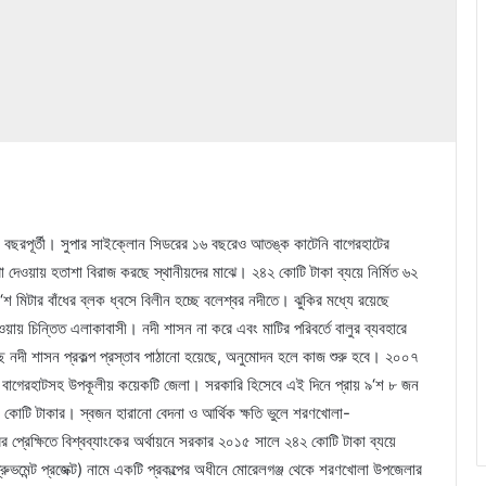
বছরপূর্তী। সুপার সাইক্লোন সিডরের ১৬ বছরেও আতঙ্ক কাটেনি বাগেরহাটের
খা দেওয়ায় হতাশা বিরাজ করছে স্থানীয়দের মাঝে। ২৪২ কোটি টাকা ব্যয়ে নির্মিত ৬২
 মিটার বাঁধের ব্লক ধ্বসে বিলীন হচ্ছে বলেশ্বর নদীতে। ঝুকির মধ্যে রয়েছে
য় চিন্তিত এলাকাবাসী। নদী শাসন না করে এবং মাটির পরিবর্তে বালুর ব্যবহারে
ছে নদী শাসন প্রকল্প প্রস্তাব পাঠানো হয়েছে, অনুমোদন হলে কাজ শুরু হবে। ২০০৭
ায় বাগেরহাটসহ উপকূলীয় কয়েকটি জেলা। সরকারি হিসেবে এই দিনে প্রায় ৯‘শ ৮ জন
 কোটি টাকার। স্বজন হারানো বেদনা ও আর্থিক ক্ষতি ভুলে শরণখোলা-
র প্রেক্ষিতে বিশ্বব্যাংকের অর্থায়নে সরকার ২০১৫ সালে ২৪২ কোটি টাকা ব্যয়ে
রুভমেন্ট প্রজেক্ট) নামে একটি প্রকল্পের অধীনে মোরেলগঞ্জ থেকে শরণখোলা উপজেলার