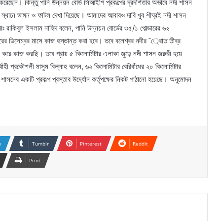
স্থা করেছেন। কিন্তু পানি উন্নয়ন বোর্ড সিআইপি প্রকল্পের দূরদর্শিতার অভাবে নদী শাসন
ন স্থানে ভাঙ্গন ও ফাটল দেখা দিয়েছে। আমাদের আবারও দাবি খুব শীঘ্রই নদী শাসন
 রাকিবুল ইসলাম নাহিদ বলেন, পানি উন্নয়ন বোর্ডের ৩৫/১ পোল্ডারের ৬২
ের ডিসেম্বর মাসে কাজ হস্তান্ত করা হবে। তবে বলেশ্বর নদীর ¯্রােত তীব্র
ক্ষন করে কাজ করছি। তবে প্রায় ৫ কিলোমিটার এলাকা জুড়ে নদী শাসন জরুরী হয়ে
বাহী প্রকৌশলী মাসুম বিল্লাহ বলেন, ৬২ কিলোমিটার বেরিবাঁধের ২০ কিলোমিটার
 শাসনের একটি প্রকল্প প্রস্তাব উর্দ্ধোন কর্তৃপক্ষের নিকট পাঠানো হয়েছে। অনুমোদন
n
Tumblr
Pinterest
Reddit
Print