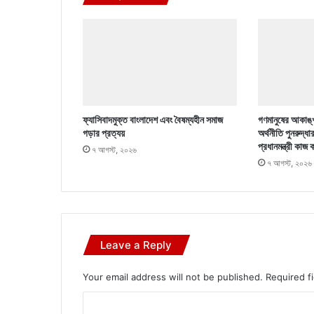
ফ্যাসিবাদমুক্ত বাংলাদেশ এবং বৈষম্যহীন সমাজ
গণমানুষের আকাঙ্খ
গড়ার প্রত্যয়
অর্থনীতি পুনরুদ্ধা
প্রধানমন্ত্রী কাজ 
৭ আগস্ট, ২০২৬
৭ আগস্ট, ২০২৬
Leave a Reply
Your email address will not be published.
Required f
C