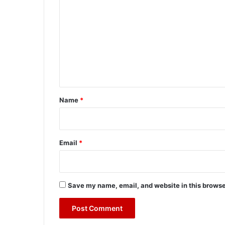
o
m
m
e
n
t
*
Name
*
Email
*
Save my name, email, and website in this browse