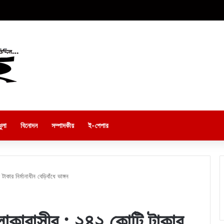
ুলা
বিনোদন
সম্পাদকীয়
ই-পেপার
র নির্মানাধীন বেড়িবাঁধে ভাঙ্গন
কাবাসীর : ২৪২ কোটি টাকার