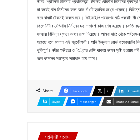
দাবির প্রেক্ষিতে মাননীয় প্রধানমন্ত্রী টেকসই বেরিবাঁধ নির্মানের ব্যব
না করেই বাঁধ নির্মানের ফলে আজ বাঁধটি হুমকির মধ্যে পড়েছে। বিভিন্
করে বাঁধটি টেকসই করতে হবে। সিইআইপি প্রকল্পের মাঠ প্রকৌশলী মোঃ
কিলোমিটার বেড়িবাঁধ নির্মানের ৯৫ শতাংশ কাজ শেষ হয়েছে। চলতি বছর
হওয়ায় বিভিন্ন স্থানে ভাঙ্গন দেখা দিয়েছে। আমরা মাঠে থেকে পর্যবে
পড়েছে বলে জানান এই প্রকৌশলী। পানি উন্নয়ন বোর্ড বাগেরহাটের নির্
ঝুকিপূর্ণ। নদীর গভীরতা ও ¯্রােত বেশি থাকায় ভাঙ্গন সৃষ্টি হওয়ায় নদী
হলে ভাঙ্গনের সমস্যার সমাধান হয়ে যাবে।
Share
Facebook
X
LinkedI
Skype
Messenger
Share via Email
সংশ্লিষ্ট সংবাদ