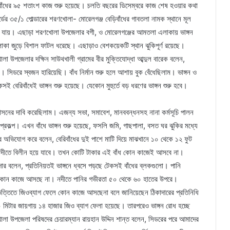
েরিবাঁধের ৯৫ শতাংশ কাজ শুরু হয়েছে। চলতি বছরের ডিসেম্বরে কাজ শেষ হওয়ার কথা
র্ডের ৩৫/১ পোল্ডারের শরণখোলা- মোরেলগঞ্জ বেড়িবাঁধের গাবতলা নামক স্থানে মূল
হয়ে যায়। এছাড়া শরণখোলা উপজেলার বগী, ও মোরেলগঞ্জের আমতলা এলাকায় ভাঙ্গন
 এলাকা জুড়ে বিশাল ফাটল ধরেছে। এছাড়াও বেশকয়েকটি স্থান ঝুকিপূর্ণ রয়েছে।
উপজেলার দক্ষিন সাউথখালী গ্রামের বীর মুক্তিযোদ্ধা আব্দুল বারেক বলেন,
। সিডরে স্বজন হারিয়েছি। বাঁধ নির্মান শুরু হলে আশায় বুক বেঁধেছিলাম। ভাঙ্গন ও
কসই বেরিবাঁধেই ভাঙ্গন শুরু হয়েছে। যেকোন মুহুর্তে বড় ধরণের ভাঙ্গন শুরু হবে।
 শাসনের দাবি করেছিলাম। এজন্য সভা, সমাবেশ, মানববন্ধনসহ নানা কর্মসূচি পালন
রকল্প। এখন বাঁধে ভাঙ্গন শুরু হয়েছে, ফসলি জমি, গাছপালা, বসত ঘর ঝুকির মধ্যে
মের অভিযোগ করে বলেন, বেরিবাঁধের দুই পাশে মাটি দিয়ে মাঝখানে ১০ থেকে ১২ ফুট
ালু নদীতে বিলীন হয়ে যাবে। তখন কোটি টাকার এই বাঁধ কোন কাজেই আসবে না।
র বলেন, প্রতিনিয়তই ভাঙ্গনে ধ্বসে পড়ছে টেকসই বাঁধের ব্লকগুলো। পানি
েও, কোন কাজে আসছে না। নদীতে পানির গভীরতা ৫০ থেকে ৬০ হাতের উপরে।
িত্তিতে জিওব্যাগ ফেলে কোন কাজে আসছেনা বলে জানিয়েছেন ঠিকাদারের প্রতিনিধি
মিটার জায়গায় ১৪ হাজার জিও ব্যাগ ফেলা হয়েছে। তারপরেও ভাঙ্গন রোধ হচ্ছে
া উপজেলা পরিষদের চেয়ারম্যান রায়হান উদ্দিন শান্ত বলেন, সিডরের পরে আমাদের