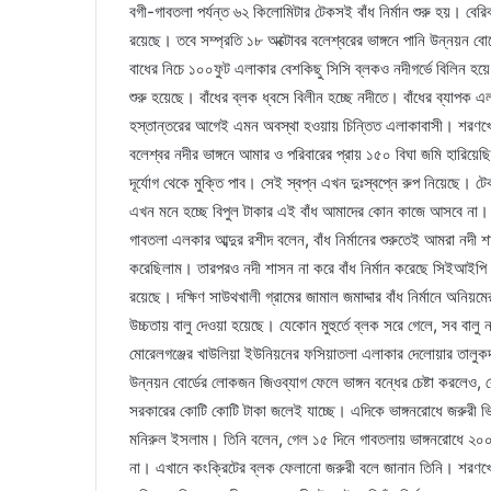
বগী-গাবতলা পর্যন্ত ৬২ কিলোমিটার টেকসই বাঁধ নির্মান শুরু হয়। ব
রয়েছে। তবে সম্প্রতি ১৮ অক্টোবর বলেশ্বরের ভাঙ্গনে পানি উন্নয়ন বো
বাধের নিচে ১০০ফুট এলাকার বেশকিছু সিসি ব্লকও নদীগর্ভে বিলিন 
শুরু হয়েছে। বাঁধের ব্লক ধ্বসে বিলীন হচ্ছে নদীতে। বাঁধের ব্যাপক
হস্তান্তরের আগেই এমন অবস্থা হওয়ায় চিন্তিত এলাকাবাসী। শরণখোলা 
বলেশ্বর নদীর ভাঙ্গনে আমার ও পরিবারের প্রায় ১৫০ বিঘা জমি হারিয়েছি
দূর্যোগ থেকে মুক্তি পাব। সেই স্বপ্ন এখন দুঃস্বপ্নে রুপ নিয়েছে। টে
এখন মনে হচ্ছে বিপুল টাকার এই বাঁধ আমাদের কোন কাজে আসবে না।
গাবতলা এলকার আব্দুর রশীদ বলেন, বাঁধ নির্মানের শুরুতেই আমরা নদী
করেছিলাম। তারপরও নদী শাসন না করে বাঁধ নির্মান করেছে সিইআইপি প্
রয়েছে। দক্ষিণ সাউথখালী গ্রামের জামাল জমাদ্দার বাঁধ নির্মানে অনিয়
উচ্চতায় বালু দেওয়া হয়েছে। যেকোন মুহুর্তে ব্লক সরে গেলে, সব ব
মোরেলগঞ্জের খাউলিয়া ইউনিয়নের ফসিয়াতলা এলাকার দেলোয়ার তালুকদা
উন্নয়ন বোর্ডের লোকজন জিওব্যাগ ফেলে ভাঙ্গন বন্ধের চেষ্টা করল
সরকারের কোটি কোটি টাকা জলেই যাচ্ছে। এদিকে ভাঙ্গনরোধে জরুরী ভ
মনিরুল ইসলাম। তিনি বলেন, গেল ১৫ দিনে গাবতলায় ভাঙ্গনরোধে ২০০ 
না। এখানে কংক্রিটের ব্লক ফেলানো জরুরী বলে জানান তিনি। শরণখোল