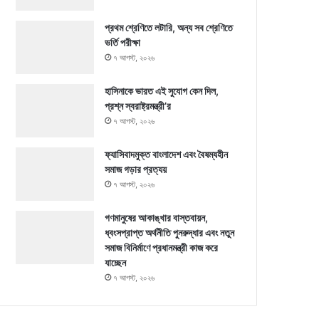
প্রথম শ্রেণিতে লটারি, অন্য সব শ্রেণিতে
ভর্তি পরীক্ষা
৭ আগস্ট, ২০২৬
হাসিনাকে ভারত এই সুযোগ কেন দিল,
প্রশ্ন স্বরাষ্ট্রমন্ত্রী’র
৭ আগস্ট, ২০২৬
ফ্যাসিবাদমুক্ত বাংলাদেশ এবং বৈষম্যহীন
সমাজ গড়ার প্রত্যয়
৭ আগস্ট, ২০২৬
গণমানুষের আকাঙ্খার বাস্তবায়ন,
ধ্বংসপ্রাপ্ত অর্থনীতি পুনরুদ্ধার এবং নতুন
সমাজ বিনির্মাণে প্রধানমন্ত্রী কাজ করে
যাচ্ছেন
৭ আগস্ট, ২০২৬