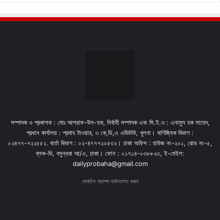
সম্পাদক ও প্রকাশক : মোঃ আশরাফ-উল-হক, নির্বাহী সম্পাদক এবং সি.ই.ও : এনামুল হক সাহেদ,
প্রধান কার্যালয় : প্রবাহ টাওয়ার, ৩ কে,ডি,এ এভিনিউ, খুলনা। বাণিজ্যিক বিভাগ :
০২৪৭৭-৭২২৫৫২. বার্তা বিভাগ : ০২-৪৭৭৭২০৫৩২। ঢাকা অফিস : হাউজ নং-২০১, রোড নং-৫,
ব্লক-ডি, বসুন্ধরা আ/এ, ঢাকা। ফোন : ০১৭১৪-০৩৮৮২৩, ই-মেইল:
dailyprobaha@gmail.com
মোবাইল অ্যাপস ডাউনলোড করুন