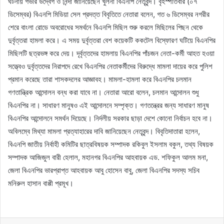
ঘটনায় গভীর উদ্বেগ ও নিন্দা জানিয়েছেন খুলনা বিএনপি নেতৃবৃন্দ। বৃহস্পতিবার (০৭
ডিসেম্বর) বিএনপি মিডিয়া সেল প্রদত্ত বিবৃতিতে নেতারা বলেন, গত ৬ ডিসেম্বর নগরীর
শেরে বাংলা রোডে অবরোধের সমর্থনে বিএনপি মিছিল শুরু করলে মিছিলের পিছন থেকে
দুর্বৃত্তরা হামলা করে। এ সময় দুর্বৃত্তরা বেশ কয়েকটি ককটেল বিস্ফোরণ ঘটিয়ে বিএনপির
মিছিলটি ছত্রভঙ্গ করে দেয়। দৃর্বৃত্তদের হামলায় বিএনপির পাঁচজন নেতা-কর্মী আহত হওয়া
সত্ত্বেও দুর্বৃত্তদের নিরাপদে রেখে বিএনপির নেতাকর্মীদের বিরুদ্ধে মামলা দায়ের করে পুলিশ
প্রমান করেছে তারা শাসকদলের আজ্ঞাবহ। মামলা-হামলা করে বিএনপির চলমান
গণতান্ত্রিক আন্দোলন বন্ধ করা যাবে না। নেতারা আরো বলেন, চলমান আন্দোলন শুধু
বিএনপির না। সাধারণ মানুষও এই আন্দোলনে সম্পৃক্ত। গণতন্ত্রের জন্য সাধারণ মানুষ
বিএনপির আন্দোলনে সমর্থন দিয়েছে। নির্দলীয় সরকার ছাড়া দেশে কোনো নির্বাচন হবে না।
অবিলম্বে মিথ্যা মামলা প্রত্যাহারের দাবি জানিয়েছেন নেতৃবৃন্দ। বিবৃতিদাতারা হলেন,
বিএনপি জাতীয় নির্বাহী কমিটির ছাত্রবিষয়ক সম্পাদক রকিবুল ইসলাম বকুল, তথ্য বিষয়ক
সম্পাদক আজিজুল বারী হেলাল, মহানগর বিএনপির আহবায়ক এড. শফিকুল আলম মনা,
জেলা বিএনপির ভারপ্রাপ্ত আহবায়ক আবু হোসেন বাবু, জেলা বিএনপির সদস্য সচিব
মনিরুল হাসান বাপ্পী প্রমূখ।