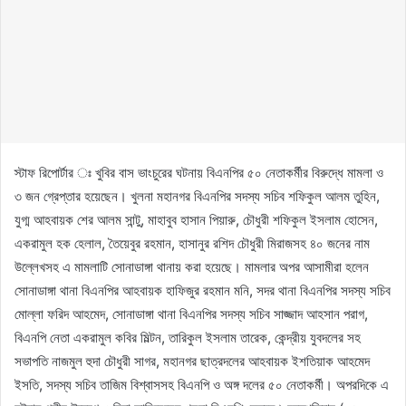
স্টাফ রিপোর্টার ঃ খুবির বাস ভাংচুরের ঘটনায় বিএনপির ৫০ নেতাকর্মীর বিরুদ্ধে মামলা ও
৩ জন গ্রেপ্তার হয়েছেন। খুলনা মহানগর বিএনপির সদস্য সচিব শফিকুল আলম তুহিন,
যুগ্ম আহবায়ক শের আলম সান্টু, মাহাবুব হাসান পিয়ারু, চৌধুরী শফিকুল ইসলাম হোসেন,
একরামুল হক হেলাল, তৈয়েবুর রহমান, হাসানুর রশিদ চৌধুরী মিরাজসহ ৪০ জনের নাম
উল্লেখসহ এ মামলাটি সোনাডাঙ্গা থানায় করা হয়েছে। মামলার অপর আসামীরা হলেন
সোনাডাঙ্গা থানা বিএনপির আহবায়ক হাফিজুর রহমান মনি, সদর থানা বিএনপির সদস্য সচিব
মোল্লা ফরিদ আহমেদ, সোনাডাঙ্গা থানা বিএনপির সদস্য সচিব সাজ্জাদ আহসান পরাগ,
বিএনপি নেতা একরামুল কবির মিল্টন, তারিকুল ইসলাম তারেক, কেন্দ্রীয় যুবদলের সহ
সভাপতি নাজমুল হুদা চৌধুরী সাগর, মহানগর ছাত্রদলের আহবায়ক ইশতিয়াক আহমেদ
ইসতি, সদস্য সচিব তাজিম বিশ্বাসসহ বিএনপি ও অঙ্গ দলের ৫০ নেতাকর্মী। অপরদিকে এ