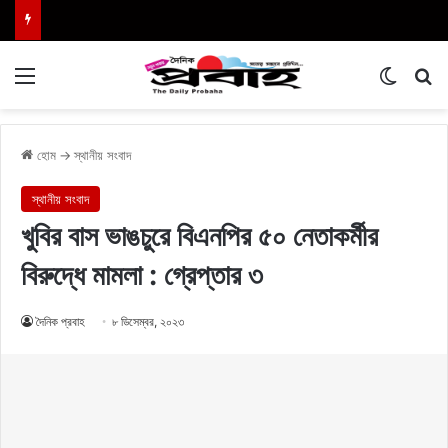
Menu
Switch
এখা
হোম
→
স্থানীয় সংবাদ
স্থানীয় সংবাদ
খুবির বাস ভাঙচুরে বিএনপির ৫০ নেতাকর্মীর
বিরুদ্ধে মামলা : গ্রেপ্তার ৩
দৈনিক প্রবাহ
৮ ডিসেম্বর, ২০২৩