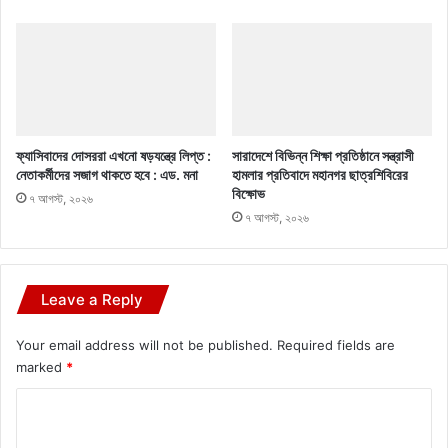
ফ্যাসিবাদের দোসররা এখনো ষড়যন্ত্রে লিপ্ত :
সারাদেশে বিভিন্ন শিক্ষা প্রতিষ্ঠানে সন্ত্রাসী
নেতাকর্মীদের সজাগ থাকতে হবে : এড. মনা
হামলার প্রতিবাদে মহানগর ছাত্রশিবিরের
বিক্ষোভ
৭ আগস্ট, ২০২৬
৭ আগস্ট, ২০২৬
Leave a Reply
Your email address will not be published.
Required fields are
marked
*
C
o