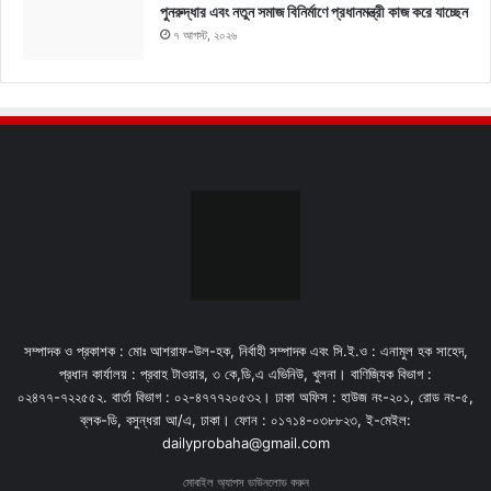
পুনরুদ্ধার এবং নতুন সমাজ বিনির্মাণে প্রধানমন্ত্রী কাজ করে যাচ্ছেন
৭ আগস্ট, ২০২৬
সম্পাদক ও প্রকাশক : মোঃ আশরাফ-উল-হক, নির্বাহী সম্পাদক এবং সি.ই.ও : এনামুল হক সাহেদ,
প্রধান কার্যালয় : প্রবাহ টাওয়ার, ৩ কে,ডি,এ এভিনিউ, খুলনা। বাণিজ্যিক বিভাগ :
০২৪৭৭-৭২২৫৫২. বার্তা বিভাগ : ০২-৪৭৭৭২০৫৩২। ঢাকা অফিস : হাউজ নং-২০১, রোড নং-৫,
ব্লক-ডি, বসুন্ধরা আ/এ, ঢাকা। ফোন : ০১৭১৪-০৩৮৮২৩, ই-মেইল:
dailyprobaha@gmail.com
মোবাইল অ্যাপস ডাউনলোড করুন