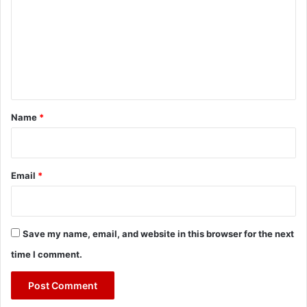
m
m
e
n
t
*
Name
*
Email
*
Save my name, email, and website in this browser for the next
time I comment.