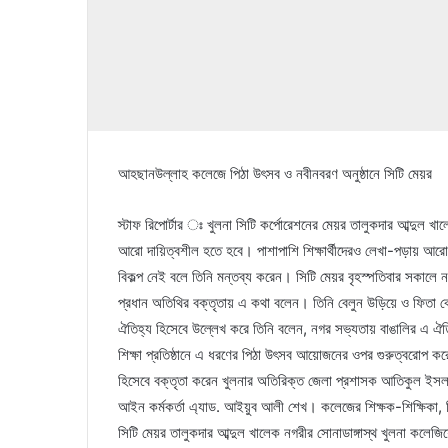
আহছানউল্লাহ কলেজে পিঠা উৎসব ও নবীনবরণ অনুষ্ঠানে সিটি মেয়র
স্টাফ রিপোর্টার ঃ খুলনা সিটি কর্পোরেশনের মেয়র তালুকদার আব্দুল খা
আরো দায়িত্বশীল হতে হবে। পাশাপাশি শিক্ষার্থীদেরও লেখা-পড়ায় আরো
বিকল্প নেই বলে তিনি মন্তব্য করেন। সিটি মেয়র বৃহস্পতিবার সকালে
প্রধান অতিথির বক্তৃতায় এ কথা বলেন। তিনি বেলুন উড়িয়ে ও ফিতা কে
ঐতিহ্য হিসেবে উল্লেখ করে তিনি বলেন, নগর সভ্যতায় বাঙালির এ ঐত
শিক্ষা প্রতিষ্ঠানে এ ধরণের পিঠা উৎসব আয়োজনের ওপর গুরুত্বরোপ করে
হিসেবে বক্তৃতা করেন খুলনার অতিরিক্ত জেলা প্রশাসক আতিকুল ইসলা
আইন কর্মকর্তা এ্যাড. আইয়ুব আলী শেখ। কলেজের শিক্ষক-শিক্ষিকা, শিক্
সিটি মেয়র তালুকদার আব্দুল খালেক নগরীর সোনাডাঙ্গাস্থ খুলনা কলেজিয়েট