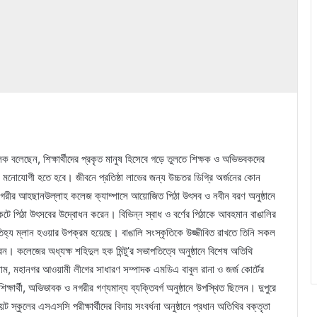
লেক বলেছেন, শিক্ষার্থীদের প্রকৃত মানুষ হিসেবে গড়ে তুলতে শিক্ষক ও অভিভবকদের
 মনোযোগী হতে হবে। জীবনে প্রতিষ্ঠা লাভের জন্য উচ্চতর ডিগ্রি অর্জনের কোন
 নগরীর আহছানউল্লাহ কলেজ ক্যাম্পাসে আয়োজিত পিঠা উৎসব ও নবীন বরণ অনুষ্ঠানে
টে পিঠা উৎসবের উদ্বোধন করেন। বিভিন্ন স্বাধ ও বর্ণের পিঠাকে আবহমান বাঙালির
িহ্য ম্লান হওয়ার উপক্রম হয়েছে। বাঙালি সংস্কৃতিকে উজ্জীবিত রাখতে তিনি সকল
ন। কলেজের অধ্যক্ষ শহিদুল হক মিন্টু’র সভাপতিত্বে অনুষ্ঠানে বিশেষ অতিথি
ম, মহানগর আওয়ামী লীগের সাধারণ সম্পাদক এমডিএ বাবুল রানা ও জর্জ কোর্টের
ষার্থী, অভিভাবক ও নগরীর গণ্যমান্য ব্যক্তিবর্গ অনুষ্ঠানে উপস্থিত ছিলেন। দুপুরে
 স্কুলের এসএসসি পরীক্ষার্থীদের বিদায় সংবর্ধনা অনুষ্ঠানে প্রধান অতিথির বক্তৃতা