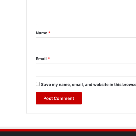
e
n
t
*
Name
*
Email
*
Save my name, email, and website in this browse