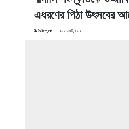
এধরণের পিঠা উৎসবের 
দৈনিক প্রবাহ
১ ফেব্রুয়ারি, ২০২৪