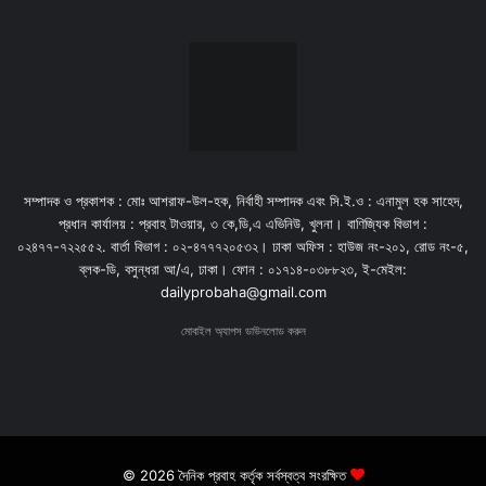
সম্পাদক ও প্রকাশক : মোঃ আশরাফ-উল-হক, নির্বাহী সম্পাদক এবং সি.ই.ও : এনামুল হক সাহেদ,
প্রধান কার্যালয় : প্রবাহ টাওয়ার, ৩ কে,ডি,এ এভিনিউ, খুলনা। বাণিজ্যিক বিভাগ :
০২৪৭৭-৭২২৫৫২. বার্তা বিভাগ : ০২-৪৭৭৭২০৫৩২। ঢাকা অফিস : হাউজ নং-২০১, রোড নং-৫,
ব্লক-ডি, বসুন্ধরা আ/এ, ঢাকা। ফোন : ০১৭১৪-০৩৮৮২৩, ই-মেইল:
dailyprobaha@gmail.com
মোবাইল অ্যাপস ডাউনলোড করুন
© 2026 দৈনিক প্রবাহ কর্তৃক সর্বস্বত্ব সংরক্ষিত