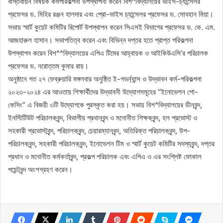
বাস্তবায়ন বিষয়ক কর্মপরিকল্পনা উপস্থাপনা করেন বিশ^বিদ্যালয়ের ভাইস-চ্যান্সেলর
প্রফেসর ড. মিহির রঞ্জন হালদার এবং প্রো-ভাইস চ্যান্সেলর প্রফেসর ড. সোবহান মিয়া।
সভায় স্মার্ট কুয়েট কমিটির রিপোর্ট উপস্থাপন করেন সিএসই বিভাগের প্রফেসর ড. কে. এম.
আজহারুল হাসান। সভাপতিত্ব করেন এবং বিভিন্ন দপ্তর হতে প্রাপ্ত পরিকল্পনা
উপস্থাপন করেন বিশ^^বিদ্যালয়ের এপিএ টিমের আহ্বায়ক ও আইকিউএসি’র পরিচালক
প্রফেসর ড. নরোত্তম কুমার রায়।
অনুষ্ঠানে গত ২৭ ফেব্রুয়ারি মঙ্গলবার অনুষ্ঠিত ই-গভর্ন্যান্স ও উদ্ভাবন কর্ম-পরিকল্পনা
২০২৩-২০২৪ এর আওতায় শিক্ষার্থীদের উদ্ভাবনী উদ্যোগসমূহের “ইনোভেশন শো-
কেসিং” এ বিজয়ী ৩টি উদ্যোগকে পুরস্কৃত করা হয়। সভায় বিশ^বিদ্যালয়ের ডীনবৃন্দ,
ইনস্টিটিউট পরিচালকবৃন্দ, বিভাগীয় প্রধানবৃন্দ ও মনোনীত শিক্ষকবৃন্দ, হল প্রভোস্ট ও
সহকারী প্রভোস্টবৃন্দ, পরিচালকবৃন্দ, চেয়ারম্যানবৃন্দ, অতিরিক্ত পরিচালকবৃন্দ, উপ-
পরিচালকবৃন্দ, সহকারী পরিচালকবৃন্দ, ইনোভেশন টিম ও স্মার্ট কুয়েট কমিটির সদস্যবৃন্দ, দপ্তর
প্রধান ও মনোনীত কর্মকর্তাবৃন্দ, প্রকল্প পরিচালক এবং এপিএ ও এর সংশ্লিষ্ট ফোকাল
পয়েন্টবৃন্দ অংশগ্রহণ করেন।