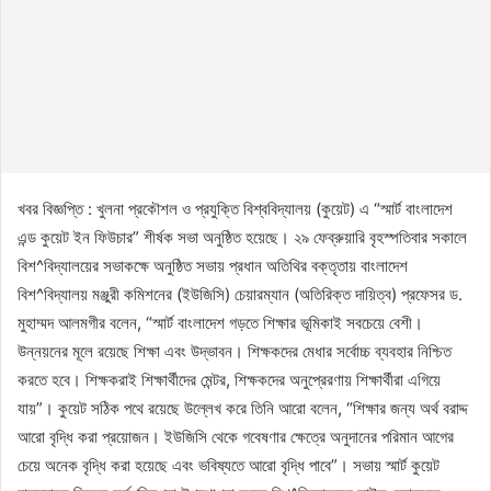
খবর বিজ্ঞপ্তি : খুলনা প্রকৌশল ও প্রযুক্তি বিশ্ববিদ্যালয় (কুয়েট) এ “স্মার্ট বাংলাদেশ
এন্ড কুয়েট ইন ফিউচার” শীর্ষক সভা অনুষ্ঠিত হয়েছে। ২৯ ফেব্রুয়ারি বৃহস্পতিবার সকালে
বিশ^বিদ্যালয়ের সভাকক্ষে অনুষ্ঠিত সভায় প্রধান অতিথির বক্তৃতায় বাংলাদেশ
বিশ^বিদ্যালয় মঞ্জুরী কমিশনের (ইউজিসি) চেয়ারম্যান (অতিরিক্ত দায়িত্ব) প্রফেসর ড.
মুহাম্মদ আলমগীর বলেন, “স্মার্ট বাংলাদেশ গড়তে শিক্ষার ভূমিকাই সবচেয়ে বেশী।
উন্নয়নের মূলে রয়েছে শিক্ষা এবং উদ্ভাবন। শিক্ষকদের মেধার সর্বোচ্চ ব্যবহার নিশ্চিত
করতে হবে। শিক্ষকরাই শিক্ষার্থীদের মেন্টর, শিক্ষকদের অনুপ্রেরণায় শিক্ষার্থীরা এগিয়ে
যায়”। কুয়েট সঠিক পথে রয়েছে উল্লেখ করে তিনি আরো বলেন, “শিক্ষার জন্য অর্থ বরাদ্দ
আরো বৃদ্ধি করা প্রয়োজন। ইউজিসি থেকে গবেষণার ক্ষেত্রে অনুদানের পরিমান আগের
চেয়ে অনেক বৃদ্ধি করা হয়েছে এবং ভবিষ্যতে আরো বৃদ্ধি পাবে”। সভায় স্মার্ট কুয়েট