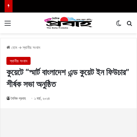
Menu
Switch
এখা
হোম
→
স্থানীয় সংবাদ
স্থানীয় সংবাদ
কুয়েটে “স্মার্ট বাংলাদেশ এন্ড কুয়েট ইন ফিউচার”
শীর্ষক সভা অনুষ্ঠিত
দৈনিক প্রবাহ
১ মার্চ, ২০২৪