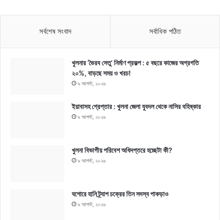
সর্বশেষ সংবাদ
সর্বাধিক পঠিত
খুলনার ‘ভৈরব সেতু’ নির্মাণ প্রকল্প : ৫ বছরে কাজের অগ্রগতি
২০%, বাড়ছে সময় ও খরচ!
৯ আগস্ট, ২০২৬
ইয়াবাসহ গ্রেপ্তার : খুলনা জেলা যুবদল থেকে নাসির বহিষ্কার
৯ আগস্ট, ২০২৬
খুলনা বিভাগীয় পরিবেশ অধিদপ্তরে হচ্ছেটা কী?
৯ আগস্ট, ২০২৬
যশোরে হানি ট্র্যাপ চক্রের তিন সদস্য পাকড়াও
৯ আগস্ট, ২০২৬