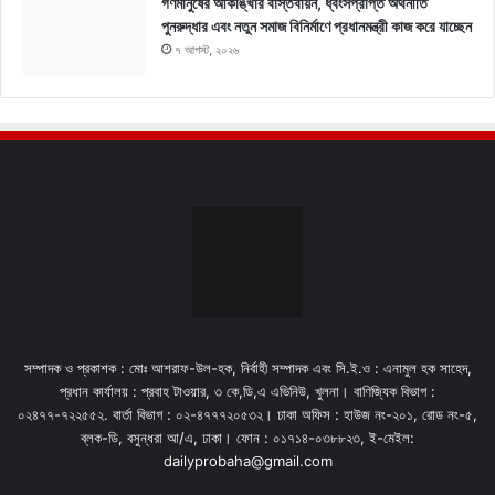
গণমানুষের আকাঙ্খার বাস্তবায়ন, ধ্বংসপ্রাপ্ত অর্থনীতি
পুনরুদ্ধার এবং নতুন সমাজ বিনির্মাণে প্রধানমন্ত্রী কাজ করে যাচ্ছেন
৭ আগস্ট, ২০২৬
সম্পাদক ও প্রকাশক : মোঃ আশরাফ-উল-হক, নির্বাহী সম্পাদক এবং সি.ই.ও : এনামুল হক সাহেদ,
প্রধান কার্যালয় : প্রবাহ টাওয়ার, ৩ কে,ডি,এ এভিনিউ, খুলনা। বাণিজ্যিক বিভাগ :
০২৪৭৭-৭২২৫৫২. বার্তা বিভাগ : ০২-৪৭৭৭২০৫৩২। ঢাকা অফিস : হাউজ নং-২০১, রোড নং-৫,
ব্লক-ডি, বসুন্ধরা আ/এ, ঢাকা। ফোন : ০১৭১৪-০৩৮৮২৩, ই-মেইল:
dailyprobaha@gmail.com