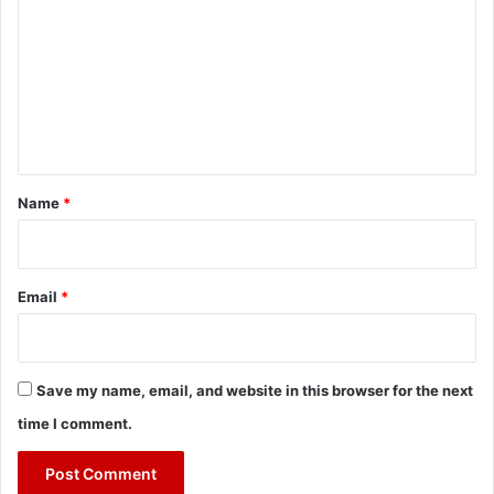
m
m
e
n
t
*
Name
*
Email
*
Save my name, email, and website in this browser for the next
time I comment.