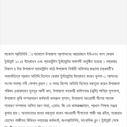
দাকোপ প্রতিনিধি ঃ দাকোপে উপজেলা প্রশাসনের আয়োজনে ইউএনও কাপ কেরাম
টুর্নামেন্ট ২০২৪ উদ্বোধন এবং ব্যাডমিন্টন টুর্নামেন্টের সমাপনী অনুষ্ঠিত হয়েছে। শুক্রবার
বিকাল ৪ টায় উপজেলা ব্যাডমিন্টন মাঠে উপজেলা নির্বাহী অফিসার জয়দেব চক্রবর্তী’র
সভাপতিত্বে প্রধান অতিথি হিসেবে কেরাম টুর্নামেন্টের উদ্বোধন করেন খুলনা-১ আসনের
সংসদ সদস্য ননী গোপাল মন্ডল। এ সময় বিশেষ অতিথি হিসেবে বক্তৃতা করেন উপজেলা
পরিষদ চেয়ারম্যান মুনসুর আলী খান, উপজেলা সহকারী কমিশনার (ভূমি) পাপিয়া সুলতানা,
উপজেলা কৃষি সম্প্রসারণ কর্মকর্তা কামরুল হাসান, উপজেলা আওয়ামী লীগের সাবেক
সাধারণ সম্পাদক অসিত বরণ সাহা, এ্যাড: জি এম কামরুজ্জামান, প্রধান শিক্ষক সঞ্জয়
কুমার রায়। অন্যান্যের মধ্যে বক্তৃতা করেন আওয়ামী লীগনেতা গাজী আঃ রহিম, সরোয়ার
হোসেন গাজীসহ বিভিন্ন দপ্তরের কর্মকর্তা, জনপ্রতিনিধি, সাংবাদিক বৃন্দ। টুর্নামেন্ট শেষে