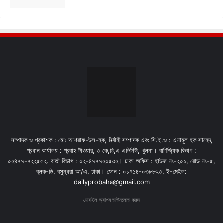
সম্পাদক ও প্রকাশক : মোঃ আশরাফ-উল-হক, নির্বাহী সম্পাদক এবং সি.ই.ও : এনামুল হক সাহেদ,
প্রধান কার্যালয় : প্রবাহ টাওয়ার, ৩ কে,ডি,এ এভিনিউ, খুলনা। বাণিজ্যিক বিভাগ :
০২৪৭৭-৭২২৫৫২. বার্তা বিভাগ : ০২-৪৭৭৭২০৫৩২। ঢাকা অফিস : হাউজ নং-২০১, রোড নং-৫,
ব্লক-ডি, বসুন্ধরা আ/এ, ঢাকা। ফোন : ০১৭১৪-০৩৮৮২৩, ই-মেইল:
dailyprobaha@gmail.com
মোবাইল অ্যাপস ডাউনলোড করুন