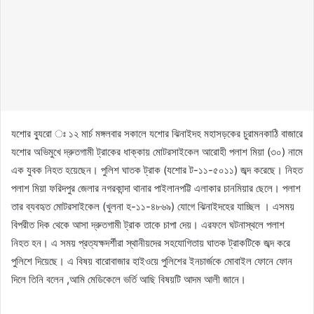
যশোর ব্যুরো ঃ ১২ মার্চ মঙ্গলবার সকালে যশোর ঝিনাইদহ মহাসড়কের চুরামনকাঠি বাজারে
যশোর অভিমুখে দ্রুতগামী ট্রাকের ধাক্কায় মোটরসাইকেল আরোহী পলাশ মিয়া (৩০) নামে
এক যুবক নিহত হয়েছেন। পুলিশ ঘাতক ট্রাক (যশোর ট-১১-৫০১১) জব্দ করেছে। নিহত
পলাশ মিয়া ফরিদপুর জেলার নগরকান্দা থানার পাইলানপট্টি এলাকার চানমিয়ার ছেলে। পলাশ
তার ব্যবহৃত মোটরসাইকেল (খুলনা হ-১১-৪৮৬৯) যোগে ঝিনাইদহের যাচ্ছিল । এসময়
বিপরীত দিক থেকে আসা দ্রুতগামী ট্রাক তাকে চাপা দেয়। এরফলে ঘটনাস্থলে পলাশ
নিহত হন। এ সময় প্রত্যক্ষদর্শীরা স্থানীয়দের সহযোগিতায় ঘাতক ট্রাকটিকে জব্দ করে
পুলিশে দিয়েছে। এ বিষয় বারোবাজার হাইওয়ে পুলিশের ইনচার্জকে মোবাইল ফোনে ফোন
দিলে তিনি বলেন ,আমি মেডিকেলে ভর্তি আছি বিষয়টি আদম আলী জানে।