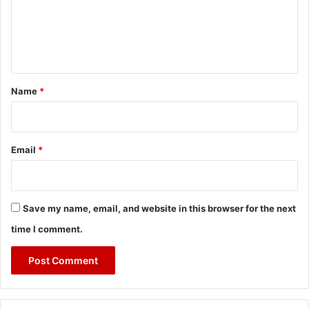
m
e
n
t
*
Name
*
Email
*
Save my name, email, and website in this browser for the next
time I comment.