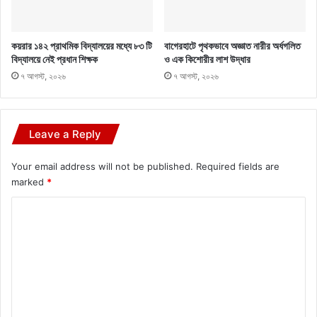
কয়রার ১৪২ প্রাথমিক বিদ্যালয়ের মধ্যে ৮৩ টি
বাগেরহাটে পৃথকভাবে অজ্ঞাত নারীর অর্ধগলিত
বিদ্যালয়ে নেই প্রধান শিক্ষক
ও এক কিশোরীর লাশ উদ্ধার
৭ আগস্ট, ২০২৬
৭ আগস্ট, ২০২৬
Leave a Reply
Your email address will not be published.
Required fields are
marked
*
C
o
m
m
e
n