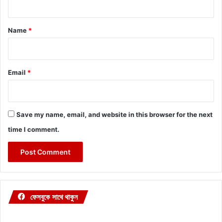
t
*
Name
*
Email
*
Save my name, email, and website in this browser for the next
time I comment.
ফেসবুকে সাথে থাকুন