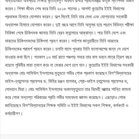
অধ্যায়নরত অবস্থায় শিক্ষায় কৃতিত্বপুর্ণ অবদান রাখায় প্রধানমন্ত্রী কর্তৃক স্বর্ণপদক অর্জন
করেন। শিক্ষা জীবন শেষ করে তিনি ২০১৮ সালের ১ আগস্ট কুয়েটের ইইই বিভাগের
প্রভাষক হিসাবে যোগদান করেন। অল্প দিনেই তিনি তার মেধা এবং যোগ্যতায় সহকারী
অধ্যাপক হিসাবে যোগদান করেন। দুই বছর আগে তিনি অসুস্থ হয়ে পড়লে বিভিন্ন পরীক্ষা
নিরিক্ষা শেষে চিকিৎসক জানায় তিনি ব্রেন ক্যান্সারে আক্রান্ত। পরে তিনি দেশে এবং
ভারতের চিকিৎসকদের চিকিৎসা গ্রহণ করেন। সর্বশেষ জানুয়ারীতে তিনি ভারতের
চিকিৎসকের পরামর্শ গ্রহন করেন। চলতি মাসে পুনরায় তিনি ফলোআপের জন্য সে দেশে
যাওয়ার কথা ছিল। গতকাল ১৩ মার্চ রাতে পঞ্চগড় সদরে তার বাস ভবনে মাত্র ত্রিশ বছর
বয়েসে পৃথিবীর মায়া ত্যাগ করে না ফেরার দেশে চলে যান। কুয়েটের ইইই বিভাগের সহকারী
অধ্যাপক মোঃ সাফিউল ইসলামের মৃত্যুতে গভীর শোক প্রকাশ করেছেন বিশ^বিদ্যালয়ের
ভাইস-চ্যান্সেলর প্রফেসর ড. মিহির রঞ্জন হালদার, প্রো-ভাইস চ্যান্সেলর প্রফেসর ড,
সোবহান মিয়া। মোঃ সাফিউল ইসলামের অকালমৃত্যুতে তার বিদেহী আত্মার শান্তি কামনা
করে শোক সন্তপ্ত পরিবারের প্রতি গভীর সমবেদনা জ্ঞাপন করেছেন। এছাড়াও শোক
জানিয়েছেন বিশ^বিদ্যালয়ের শিক্ষক সমিতি ও ইইই বিভাগের সকল শিক্ষক, কর্মকর্তা ও
কর্মচারীগণ।