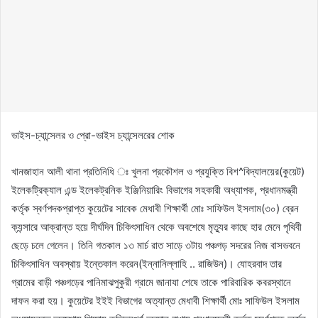
ভাইস-চ্যান্সেলর ও প্রো-ভাইস চ্যান্সেলরের শোক
খানজাহান আলী থানা প্রতিনিধি ঃ খুলনা প্রকৌশল ও প্রযুক্তি বিশ^বিদ্যালয়ের(কুয়েট)
ইলেকট্রিক্যাল এন্ড ইলেকট্রনিক ইঞ্জিনিয়ারিং বিভাগের সহকারী অধ্যাপক, প্রধানমন্ত্রী
কর্তৃক স্বর্ণপদকপ্রাপ্ত কুয়েটের সাবেক মেধাবী শিক্ষার্থী মোঃ সাফিউল ইসলাম(৩০) ব্রেন
ক্যন্সারে আক্রান্ত হয়ে দীর্ঘদিন চিকিৎসাধিন থেকে অবশেষে মৃত্যুর কাছে হার মেনে পৃথিবী
ছেড়ে চলে গেলেন। তিনি গতকাল ১৩ মার্চ রাত সাড়ে ৩টায় পঞ্চগড় সদরের নিজ বাসভবনে
চিকিৎসাধিন অবস্থায় ইন্তেকাল করেন(ইন্নানিল্লাহি .. রাজিউন)। যোহরবাদ তার
গ্রামের বাড়ী পঞ্চগড়ের পানিমাঝপুকুরী গ্রামে জানাযা শেষে তাকে পারিবারিক কবরস্থানে
দাফন করা হয়। কুয়েটের ইইই বিভাগের অত্যান্ত মেধাবী শিক্ষার্থী মোঃ সাফিউল ইসলাম