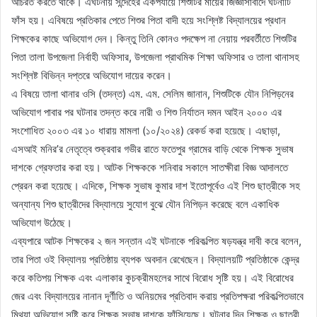
আচরত করতে থাকে। এঘটনায় সন্দেহের একপর্যায়ে শিশুটির মায়ের জিজ্ঞাসাবাদে ঘটনাটি
ফাঁস হয়। এবিষয়ে প্রতিকার পেতে শিশুর পিতা বাদী হয়ে সংশ্লিষ্ট বিদ্যালয়ের প্রধান
শিক্ষকের কাছে অভিযোগ দেন। কিন্তু তিনি কোনও পদক্ষেপ না নেয়ায় পরবর্তীতে শিশুটির
পিতা তালা উপজেলা নির্বাহী অফিসার, উপজেলা প্রাথমিক শিক্ষা অফিসার ও তালা থানাসহ
সংশ্লিষ্ট বিভিন্ন দপ্তরে অভিযোগ দায়ের করেন।
এ বিষয়ে তালা থানার ওসি (তদন্ত) এম. এম. সেলিম জানান, শিশুটিকে যৌন নিপিড়নের
অভিযোগ পাবার পর ঘটনার তদন্ত করে নারী ও শিশু নির্যাতন দমন আইন ২০০০ এর
সংশোধিত ২০০৩ এর ১০ ধারায় মামলা (১০/২০২৪) রেকর্ড করা হয়েছে। এছাড়া,
এসআই মনির’র নেতৃত্বে শুক্রবার গভীর রাতে ফতেপুর গ্রামের বাড়ি থেকে শিক্ষক সুভাষ
দাশকে গ্রেফতার করা হয়। আটক শিক্ষককে শনিবার সকালে সাতক্ষীরা বিজ্ঞ আদালতে
প্রেরন করা হয়েছে। এদিকে, শিক্ষক সুভাষ কুমার দাশ ইতোপূর্বেও এই শিশু ছাত্রীকে সহ
অন্যান্য শিশু ছাত্রীদের বিদ্যালয়ে সুযোগ বুঝে যৌন নিপিড়ন করেছে বলে একাধিক
অভিযোগ উঠেছে।
এব্যপারে আটক শিক্ষকের ২ জন সন্তান এই ঘটনাকে পরিকল্পিত ষড়যন্ত্র দাবী করে বলেন,
তার পিতা ওই বিদ্যালয় প্রতিষ্ঠায় ব্যপক অবদান রেখেছেন। বিদ্যালয়টি প্রতিষ্ঠাকে কেন্দ্র
করে কতিপয় শিক্ষক এবং এলাকার কুচক্রীমহলের সাথে বিরোধ সৃষ্টি হয়। এই বিরোধের
জের এবং বিদ্যালয়ের নানান দূর্ণীতি ও অনিয়মের প্রতিবাদ করায় প্রতিপক্ষরা পরিকল্পিতভাবে
মিথ্যা অভিযোগ সৃষ্টি করে শিক্ষক সুভাষ দাশকে ফাঁসিয়েছে। ঘটনার দিন শিক্ষক ও ছাত্রী