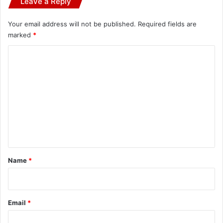
Leave a Reply
Your email address will not be published.
Required fields are
marked
*
C
o
m
m
e
n
t
*
Name
*
Email
*