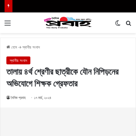
Menu
Switch
এখা
হোম
→
স্থানীয় সংবাদ
স্থানীয় সংবাদ
তালায় ৪র্থ শ্রেণীর ছাত্রীকে যৌন নিপিড়নের
অভিযোগে শিক্ষক গ্রেফতার
দৈনিক প্রবাহ
১৭ মার্চ, ২০২৪