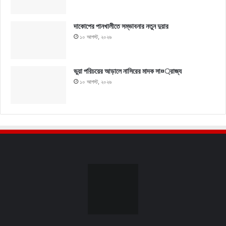
দাকোপের পানখালীতে সম্ভাবনার নতুন দুয়ার
১০ আগস্ট, ২০২৬
ভুয়া পরিচয়ের আড়ালে নাসিরের মাদক সা¤্রাজ্য
১০ আগস্ট, ২০২৬