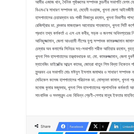
আমীর এজাজ খান, দৈনিক পূর্বাঞ্চলের সম্পাদক মন্ডলীর সভাপতি বেগম
বিএমএ’র সাধারণ সম্পাদক ডা. মেহেদী নওয়াজ, খুলনা জেলা আইনজীব
হাসপাতালের চেয়ারম্যান ডাঃ গাজী মিজানুর রহমান, খুলনা বিভাগীয় পাস
রেজিস্ট্রার ডা. খন্দকার মাজহারুল আনোয়ার শাহজাহান, খুলনা সিটি কর
প্রধান তথ্য কর্মকর্তা এ এস এম কবীর, সড়ক ও জনপথ অধিদপ্তরের নির
আনিছুজ্জামান, জেলা আওয়ামী লীগের যুগ্ম সম্পাদক কামরুজ্জামান জাম
চেম্বার অব কমার্সের সিনিয়র সহ-সভাপতি শরীফ আতিয়ার রহমান, বৃহ
খুলনা শিশু হাসপাতালের তত্ত্বাবধায়ক ডা. মো. কামরুজ্জামান, জেলা যু
ম্যানেজিং ডাইরেক্টর আব্দুল কাদের, জোহরা খাতুন শিশু বিদ্যা নিকে
সুন্দরবন এর সভাপতি মোঃ মঈনুল ইসলাম জমাদ্দার ও সাধারণ সম্পাদক না
মেডিকেল কলেজ হাপপাতালের পরিচালক ডা. মোস্তফা কামাল, খুলনা প্
মনোজ কুমার মজুমদার, খুলনা শিশু হাসপাতালের প্রশাসনিক কর্মকর্তা
সাংবাদিক ও সদস্যবৃন্দ এবং বিভিন্ন শ্রেণী-পেশার মানুষ ইফতার মাহ
Share
Facebook
X
LinkedI