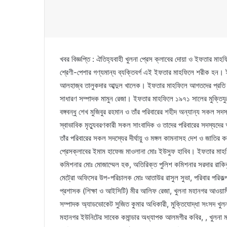
খবর বিজ্ঞপ্তি : ঐতিহ্যবাহী খুলনা প্রেস ক্লাবের দোয়া ও ইফতার মাহফ
শ্রেণী-পেশার গণ্যমান্য ব্যক্তিবর্গ এই ইফতার মাহফিলে শরীক হন। 
আলহাজ্ব তালুকদার আব্দুল খালেক। ইফতার মাহফিলে আগতদের প্রতি 
সাধারণ সম্পাদক মামুন রেজা। ইফতার মাহফিলে ১৯৭১ সালের মুক্তিযু
বঙ্গবন্ধু শেখ মুজিবুর রহমান ও তাঁর পরিবারের শহীদ অন্যান্য সকল স
স্বাভাবিক মৃত্যুবরণকারী সকল সাংবাদিক ও তাদের পরিবারের সদস্যদের আত
তাঁর পরিবারের সকল সদস্যের দীর্ঘায়ু ও মঙ্গল কামনাসহ দেশ ও জাতি
প্রেসক্লাবের ইমাম হাফেজ মাওলানা মোঃ ইউসুফ হাবিব। ইফতার মাহফিল
কমিশনার মোঃ মোজাম্মেল হক, অতিরিক্ত পুলিশ কমিশনার সরদার রা
মেট্রো অফিসের উপ-পরিচালক মোঃ আতাউর রাসুল সুভা, পরিবার পরিকল্
প্রশাসক (শিক্ষা ও আইসিটি) মীর আলিফ রেজা, খুলনা মহানগর আওয়াম
সম্পাদক অ্যাডভোকেট সুজিত কুমার অধিকারী, মুক্তিযোদ্ধা সংসদ খুলন
মহানগর ইউনিটের সাবেক কমান্ডার অধ্যাপক আলমগীর কবির, , খুলন