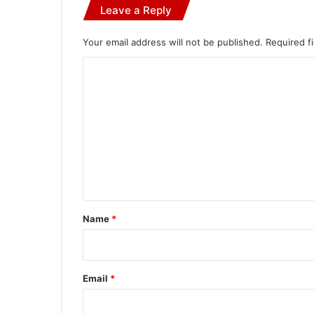
Leave a Reply
Your email address will not be published.
Required f
C
o
m
m
e
n
t
*
Name
*
Email
*