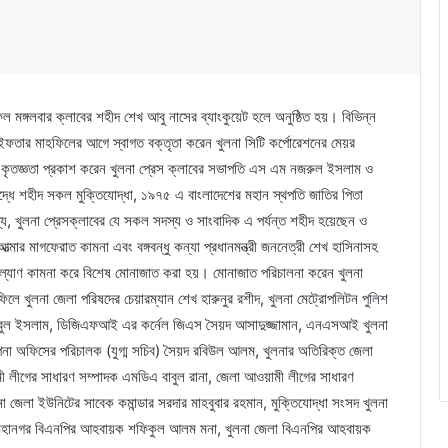
িল মঙ্গলবার ক্লাবের শহীদ শেখ আবু নাসের ব্যাংকুয়েট হলে অনুষ্ঠিত হয়। বিভিন্ন
ইফতার মাহফিলের আগে স্বাগত বক্তৃতা করেন খুলনা সিটি কর্পোরেশনের মেয়র
কৃতজ্ঞতা প্রকাশ করেন খুলনা প্রেস ক্লাবের সভাপতি এস এম নজরুল ইসলাম ও
দ্ধে শহীদ সকল মুক্তিযোদ্ধা, ১৯৭৫ এ বাংলাদেশের মহান স্থপতি জাতির পিতা
দস্য, খুলনা প্রেসক্লাবের যে সকল সদস্য ও সাংবাদিক এ পর্যন্ত শহীদ হয়েছেন ও
্মার মাগফেরাত কামনা এবং বঙ্গবন্ধু কন্যা প্রধানমন্ত্রী জননেত্রী শেখ হাসিনাসহ
র কল্যাণ কামনা করে বিশেষ মোনাজাত করা হয়। মোনাজাত পরিচালনা করেন খুলনা
ে খুলনা জেলা পরিষদের চেয়ারম্যান শেখ হারুনুর রশীদ, খুলনা মেট্রোপলিটন পুলিশ
কিবুল ইসলাম, ডিজিএফআই এর কর্নেল জিএস সৈয়দ আসাদুজ্জামান, এনএসআই খুলনা
পনা অফিসের পরিচালক (যুগ্ম সচিব) সৈয়দ রবিউল আলম, খুলনার অতিরিক্ত জেলা
ী লীগের সাধারণ সম্পাদক এমডিএ বাবুল রানা, জেলা আওয়ামী লীগের সাধারণ
া জেলা ইউনিটের সাবেক কমান্ডার সরদার মাহবুবার রহমান, মুক্তিযোদ্ধা সংসদ খুলনা
া মহানগর বিএনপির আহবায়ক শফিকুল আলম মনা, খুলনা জেলা বিএনপির আহবায়ক