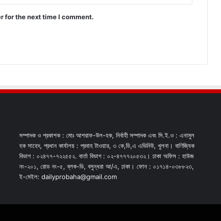
r for the next time I comment.
সম্পাদক ও প্রকাশক : মোঃ আশরাফ-উল-হক, নির্বাহী সম্পাদক এবং সি.ই.ও : এনামুল
হক সাহেদ, প্রধান কার্যালয় : প্রবাহ টাওয়ার, ৩ কে,ডি,এ এভিনিউ, খুলনা। বাণিজ্যিক
বিভাগ : ০২৪৭৭-৭২২৫৫২. বার্তা বিভাগ : ০২-৪৭৭৭২০৫৩২। ঢাকা অফিস : হাউজ
নং-২০১, রোড নং-৫, ব্লক-ডি, বসুন্ধরা আ/এ, ঢাকা। ফোন : ০১৭১৪-০৩৮৮২৩,
ই-মেইল: dailyprobaha@gmail.com