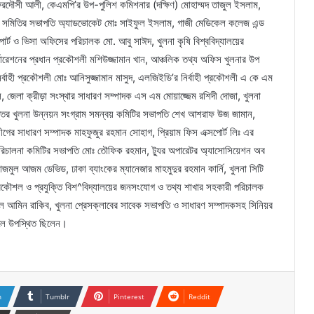
 ফেরদৌসী আলী, কেএমপি’র উপ-পুলিশ কমিশনার (দক্ষিণ) মোহাম্মদ তাজুল ইসলাম,
ী সমিতির সভাপতি অ্যাডভোকেট মোঃ সাইফুল ইসলাম, গাজী মেডিকেল কলেজ এন্ড
পোর্ট ও ভিসা অফিসের পরিচালক মো. আবু সাঈদ, খুলনা কৃষি বিশ্ববিদ্যালয়ের
্পোরেশনের প্রধান প্রকৌশলী মশিউজ্জামান খান, আঞ্চলিক তথ্য অফিস খুলনার উপ
্বাহী প্রকৌশলী মোঃ আনিসুজ্জামান মাসুদ, এলজিইডি’র নির্বাহী প্রকৌশলী এ কে এম
াল, জেলা ক্রীড়া সংস্থার সাধারণ সম্পাদক এস এম মোয়াজ্জেম রশিদী দোজা, খুলনা
ত্তর খুলনা উন্নয়ন সংগ্রাম সমন্বয় কমিটির সভাপতি শেখ আশরাফ উজ জামান,
বলীগের সাধারণ সম্পাদক মাহফুজুর রহমান সোহাগ, প্রিয়াম ফিস এক্সপোর্ট লিঃ এর
তন পরিচালনা কমিটির সভাপতি মোঃ তৌফিক রহমান, ট্যুর অপারেটর অ্যাসোসিয়েশন অব
জমুল আজম ডেভিড, ঢাকা ব্যাংকের ম্যানেজার মাহমুদুর রহমান কার্নি, খুলনা সিটি
রকৌশল ও প্রযুক্তি বিশ^বিদ্যালয়ের জনসংযোগ ও তথ্য শাখার সহকারী পরিচালক
 আল আমিন রাকিব, খুলনা প্রেসক্লাবের সাবেক সভাপতি ও সাধারণ সম্পাদকসহ সিনিয়র
ফিলে উপস্থিত ছিলেন।
n
Tumblr
Pinterest
Reddit