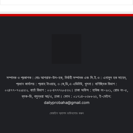
সম্পাদক ও প্রকাশক : মোঃ আশরাফ-উল-হক, নির্বাহী সম্পাদক এবং সি.ই.ও : এনামুল হক সাহেদ,
প্রধান কার্যালয় : প্রবাহ টাওয়ার, ৩ কে,ডি,এ এভিনিউ, খুলনা। বাণিজ্যিক বিভাগ :
০২৪৭৭-৭২২৫৫২. বার্তা বিভাগ : ০২-৪৭৭৭২০৫৩২। ঢাকা অফিস : হাউজ নং-২০১, রোড নং-৫,
ব্লক-ডি, বসুন্ধরা আ/এ, ঢাকা। ফোন : ০১৭১৪-০৩৮৮২৩, ই-মেইল:
dailyprobaha@gmail.com
মোবাইল অ্যাপস ডাউনলোড করুন