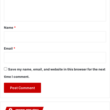
e
n
t
*
Name
*
Email
*
Save my name, email, and website in this browser for the next
time I comment.