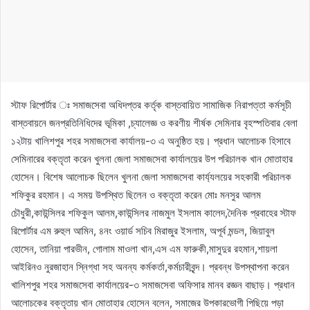
স্টাফ রিপোর্টার ঃ সমাজসেবা অধিদপ্তর কর্তৃক বাস্তবায়িত সামাজিক নিরাপত্তা কর্মসূচী
বাস্তবায়নে জনপ্রতিনিধিদের ভূমিকা ,চ্যালেজ্ঞ ও করণীয় শীর্ষক সেমিনার বৃহস্পতিবার বেলা
১২টায় খালিশপুর শহর সমাজসেবা কার্যালয়-৩ এ অনুষ্ঠিত হয়। প্রধান আলোচক হিসাবে
সেমিনারের বক্তৃতা করেন খুলনা জেলা সমাজসেবা কার্যালয়ের উপ পরিচালক খান মোতাহার
হোসেন। বিশেষ আলোচক ছিলেন খুলনা জেলা সমাজসেবা কার্য্যলয়ের সহকারী পরিচালক
শফিকুর রহমান। এ সময় উপস্থিত ছিলেন ও বক্তৃতা করেন মোঃ মনসুর আলম
চৌধুরী,কাউন্সিলর শফিকুল আলম,কাউন্সিলর নাজমুল ইসলাম কালেদ,দৈনিক প্রবাহের স্টাফ
রিপোর্টার এম রুহুল আমিন, ৪নং ওয়ার্ড সচিব মিরাজুর ইসলাম, অপূর্ব মন্ডল, জিয়াবুল
হোসেন, তানিয়া পারভীন, গোলাম মাওলা খান,এস এম ফারুকী,মাসুদুর রহমান,শায়লা
আইরিনও নুরজাহান স্নিগ্ধা সহ অনন্য কর্মকর্তা,কর্মচারীবৃন্দ। প্রবন্ধ উপস্থাপনা করেন
খালিশপুর শহর সমাজসেবা কার্যালয়ের-৩ সমাজসেবা অফিসার মানব রজ্ঞন বাছাড়। প্রধান
আলোচকের বক্তৃতায় খান মোতাহার হোসেন বলেন, সমাজের উপকারভোগী পিছিয়ে পড়া