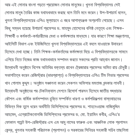
আর এই সোনার বাংলা গড়তে প্রয়োজন সোনার মানুষের। খুলনা বিশ্ববিদ্যালয় সেই
সোনার মানুষ তৈরির কাজ যথাযথভাবে করছে বলে তিনি মনে করেন। উপ-উপাচার্য বলেন,
খুলনা বিশ্ববিদ্যালয়ের এপিএ মূল্যায়নে এ বছর আশাব্যঞ্জক অগ্রগতি পেয়েছে। এসব
কিছু সম্ভব হয়েছে উপাচার্য প্রফেসর ড. মাহমুদ হোসেনের বলিষ্ঠ নেতৃত্ব এবং শিক্ষক-
শিক্ষার্থী ও কর্মকর্তা-কর্মচারীদের মেধা ও কর্মদক্ষতার মাধ্যমে। যার কারণে শিক্ষা মন্ত্রণালয়,
আইসিটি বিভাগ এবং ইউজিসিতে খুলনা বিশ্ববিদ্যালয়ের এই বদলে যাওয়াকে উদাহরণ
হিসেবে দেখা হচ্ছে। তিনি শিক্ষক-কর্মকর্তাদের কর্মদক্ষতা দিয়ে এ বিশ্ববিদ্যালয়কে সামনে
এগিয়ে নিতে নিজের কাজ যথাযথভাবে সম্পাদন করতে সকলের প্রতি আহ্বান জানান।
উদ্বোধনী অনুষ্ঠানে বিশেষ অতিথির বক্তব্য রাখেন ট্রেজারার প্রফেসর অমিত রায় চৌধুরী।
সভাপতিত্ব করেন রেজিস্ট্রার (ভারপ্রাপ্ত) ও বিশ্ববিদ্যালয়ের এপিএ টিম লিডার প্রফেসর
খান গোলাম কুদ্দুস। অনুষ্ঠান সঞ্চালনা করেন সেকশন অফিসার মমতাজ খন্দকার লাবনী।
উদ্বোধনী অনুষ্ঠানের পর টেকনিক্যাল সেশনে রিসোর্স পারসন হিসেবে জাতীয় শুদ্ধাচার
কৌশল এবং বার্ষিক কর্মসম্পাদন চুক্তি সম্পর্কিত ধারণা ও কর্মপরিকল্পনা বাস্তবায়নের
বিভিন্ন দিক তুলে ধরেন অর্থনীতি ডিসিপ্লিনের প্রফেসর ড. শাহনেওয়াজ নাজিমুদ্দিন
আহমেদ, এগ্রোটেকনোলজি ডিসিপ্লিনের প্রফেসর ড. মো. ইয়ামিন কবীর, এপিএ’র
ফোকাল পয়েন্ট উপ-রেজিস্ট্রার এস এম আবু নাসের ফারুক এবং আঞ্চলিক লোক প্রশাসন
কেন্দ্র, খুলনার সহকারী পরিচালক (প্রশাসন) ও সরকারের সিনিয়র সহকারী সচিব তাছলিমা