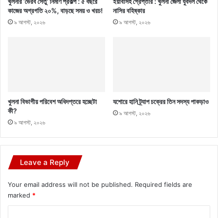
খুলনার ‘ভৈরব সেতু’ নির্মাণ প্রকল্প : ৫ বছরে
ইয়াবাসহ গ্রেপ্তার : খুলনা জেলা যুবদল থেকে
কাজের অগ্রগতি ২০%, বাড়ছে সময় ও খরচ!
নাসির বহিষ্কার
৯ আগস্ট, ২০২৬
৯ আগস্ট, ২০২৬
খুলনা বিভাগীয় পরিবেশ অধিদপ্তরে হচ্ছেটা
যশোরে হানি ট্র্যাপ চক্রের তিন সদস্য পাকড়াও
কী?
৯ আগস্ট, ২০২৬
৯ আগস্ট, ২০২৬
Leave a Reply
Your email address will not be published.
Required fields are
marked
*
C