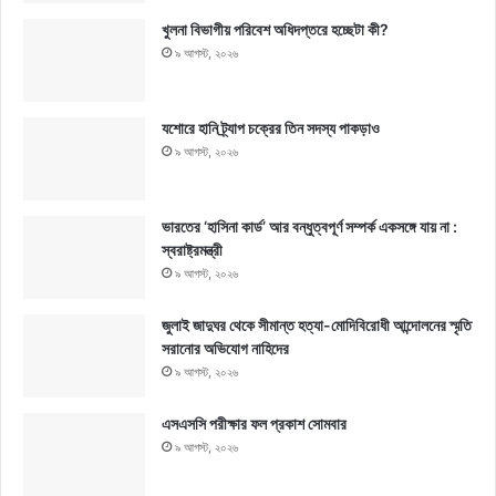
খুলনা বিভাগীয় পরিবেশ অধিদপ্তরে হচ্ছেটা কী?
৯ আগস্ট, ২০২৬
যশোরে হানি ট্র্যাপ চক্রের তিন সদস্য পাকড়াও
৯ আগস্ট, ২০২৬
ভারতের ‘হাসিনা কার্ড’ আর বন্ধুত্বপূর্ণ সম্পর্ক একসঙ্গে যায় না :
স্বরাষ্ট্রমন্ত্রী
৯ আগস্ট, ২০২৬
জুলাই জাদুঘর থেকে সীমান্ত হত্যা-মোদিবিরোধী আন্দোলনের স্মৃতি
সরানোর অভিযোগ নাহিদের
৯ আগস্ট, ২০২৬
এসএসসি পরীক্ষার ফল প্রকাশ সোমবার
৯ আগস্ট, ২০২৬