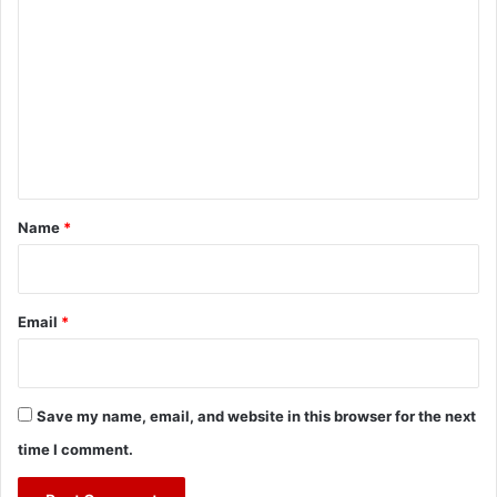
o
m
m
e
n
t
*
Name
*
Email
*
Save my name, email, and website in this browser for the next
time I comment.