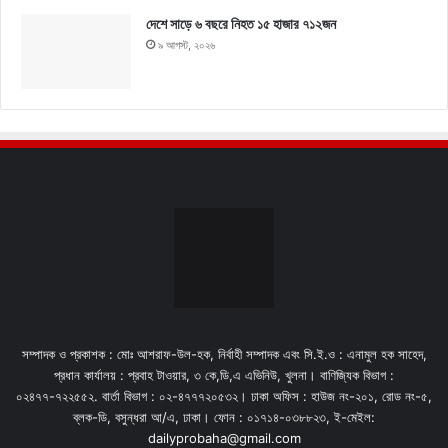
দেশে সাড়ে ৬ বছরে নিহত ১৫ হাজার ৭১২জন
৯ আগস্ট, ২০২৬
সম্পাদক ও প্রকাশক : মোঃ আশরাফ-উল-হক, নির্বাহী সম্পাদক এবং সি.ই.ও : এনামুল হক সাহেদ,
প্রধান কার্যালয় : প্রবাহ টাওয়ার, ৩ কে,ডি,এ এভিনিউ, খুলনা। বাণিজ্যিক বিভাগ :
০২৪৭৭-৭২২৫৫২. বার্তা বিভাগ : ০২-৪৭৭৭২০৫৩২। ঢাকা অফিস : হাউজ নং-২০১, রোড নং-৫,
ব্লক-ডি, বসুন্ধরা আ/এ, ঢাকা। ফোন : ০১৭১৪-০৩৮৮২৩, ই-মেইল:
dailyprobaha@gmail.com