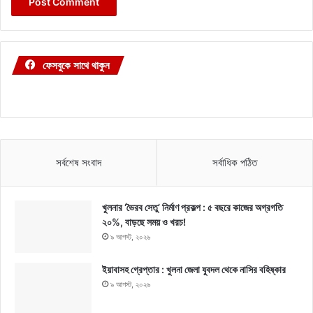
ফেসবুকে সাথে থাকুন
সর্বশেষ সংবাদ
সর্বাধিক পঠিত
খুলনার ‘ভৈরব সেতু’ নির্মাণ প্রকল্প : ৫ বছরে কাজের অগ্রগতি
২০%, বাড়ছে সময় ও খরচ!
৯ আগস্ট, ২০২৬
ইয়াবাসহ গ্রেপ্তার : খুলনা জেলা যুবদল থেকে নাসির বহিষ্কার
৯ আগস্ট, ২০২৬