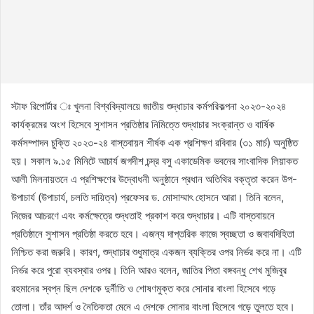
স্টাফ রিপোর্টার ঃ খুলনা বিশ্ববিদ্যালয়ে জাতীয় শুদ্ধাচার কর্মপরিকল্পনা ২০২৩-২০২৪
কার্যক্রমের অংশ হিসেবে সুশাসন প্রতিষ্ঠার নিমিত্তে শুদ্ধাচার সংক্রান্ত ও বার্ষিক
কর্মসম্পাদন চুক্তি ২০২৩-২৪ বাস্তবায়ন শীর্ষক এক প্রশিক্ষণ রবিবার (৩১ মার্চ) অনুষ্ঠিত
হয়। সকাল ৯.১৫ মিনিটে আচার্য জগদীশ চন্দ্র বসু একাডেমিক ভবনের সাংবাদিক লিয়াকত
আলী মিলনায়তনে এ প্রশিক্ষণের উদ্বোধনী অনুষ্ঠানে প্রধান অতিথির বক্তৃতা করেন উপ-
উপাচার্য (উপাচার্য, চলতি দায়িত্ব) প্রফেসর ড. মোসাম্মাৎ হোসনে আরা। তিনি বলেন,
নিজের আচরণে এবং কর্মক্ষেত্রে শুদ্ধতাই প্রকাশ করে শুদ্ধাচার। এটি বাস্তবায়নে
প্রতিষ্ঠানে সুশাসন প্রতিষ্ঠা করতে হবে। এজন্য দাপ্তরিক কাজে স্বচ্ছতা ও জবাবদিহিতা
নিশ্চিত করা জরুরি। কারণ, শুদ্ধাচার শুধুমাত্র একজন ব্যক্তির ওপর নির্ভর করে না। এটি
নির্ভর করে পুরো ব্যবস্থার ওপর। তিনি আরও বলেন, জাতির পিতা বঙ্গবন্ধু শেখ মুজিবুর
রহমানের স্বপ্ন ছিল দেশকে দুর্নীতি ও শোষণমুক্ত করে সোনার বাংলা হিসেবে গড়ে
তোলা। তাঁর আদর্শ ও নৈতিকতা মেনে এ দেশকে সোনার বাংলা হিসেবে গড়ে তুলতে হবে।