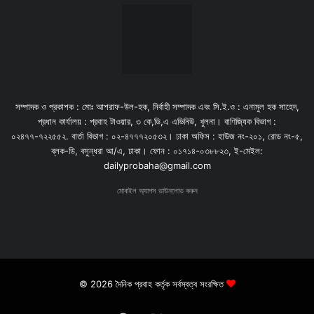
সম্পাদক ও প্রকাশক : মোঃ আশরাফ-উল-হক, নির্বাহী সম্পাদক এবং সি.ই.ও : এনামুল হক সাহেদ,
প্রধান কার্যালয় : প্রবাহ টাওয়ার, ৩ কে,ডি,এ এভিনিউ, খুলনা। বাণিজ্যিক বিভাগ :
০২৪৭৭-৭২২৫৫২. বার্তা বিভাগ : ০২-৪৭৭৭২০৫৩২। ঢাকা অফিস : হাউজ নং-২০১, রোড নং-৫,
ব্লক-ডি, বসুন্ধরা আ/এ, ঢাকা। ফোন : ০১৭১৪-০৩৮৮২৩, ই-মেইল:
dailyprobaha@gmail.com
মোবাইল অ্যাপস ডাউনলোড করুন
© 2026 দৈনিক প্রবাহ কর্তৃক সর্বস্বত্ব সংরক্ষিত