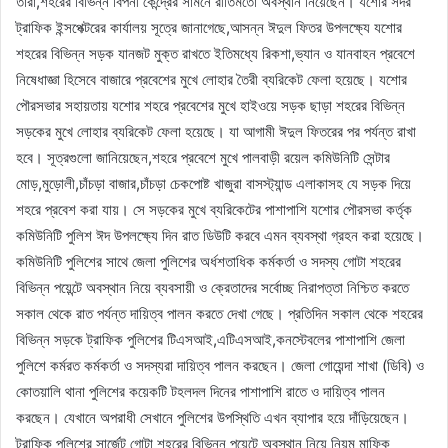
তারা,শহরের বিভিন্ন বিপনী কেন্দ্রের সামনে রীতিমতো অবস্থান নিয়েছেন। যশোর সদর
ট্রাফিক ইন্সপেক্টরের কার্যালয় সূত্রে জানাগেছে,আসন্ন ঈদুল ফিতর উপলক্ষ্যে যশোর
শহরের বিভিন্ন সড়ক যানজট মুক্ত রাখতে ইতিমধ্যে রিকশা,ভ্যান ও যানবাহন প্রবেশে
নিষেধাজ্ঞা হিসেবে বাজারে প্রবেশের মুখে লোহার তৈরী ব্যরিকেট ফেলা হয়েছে। যশোর
পৌরসভার সহায়তায় যশোর শহরে প্রবেশের মুখে হাইওয়ে সড়ক ছাড়া শহরের বিভিন্ন
সড়কের মুখে লোহার ব্যরিকেট ফেলা হয়েছে। যা আগামী ঈদুল ফিতরের পর পর্যন্ত রাখা
হবে। সূত্রগুলো জানিয়েছেন,শহরে প্রবেশে মুখে পালবাড়ী রয়েল কমিউনিটি সেন্টার
মোড়,মুড়োলী,চাঁচড়া বাজার,চাঁচড়া চেকপোষ্ট খাজুরা বাসস্ট্যান্ড এলাকাসহ যে সড়ক দিয়ে
শহরে প্রবেশ করা যায়। সে সড়কের মুখে ব্যরিকেটের পাশাপাশি যশোর পৌরসভা কর্তৃক
কমিউনিটি পুলিশ ঈদ উপলক্ষ্যে দিন রাত ডিউটি করবে এমন ব্যবস্থা গ্রহন করা হয়েছে।
কমিউনিটি পুলিশের সাথে জেলা পুলিশের অর্ধশতাধিক কর্মকর্তা ও সদস্য গোটা শহরের
বিভিন্ন পয়েন্টে অবস্থান নিয়ে ব্যবসায়ী ও ক্রেতাদের সর্বোচ্ছ নিরাপত্তা নিশ্চিত করতে
সকাল থেকে রাত পর্যন্ত দায়িত্ব পালন করতে দেখা গেছে। প্রতিদিন সকাল থেকে শহরের
বিভিন্ন সড়কে ট্রাফিক পুলিশের টিএসআই,এটিএসআই,কনস্টেবলের পাশাপাশি জেলা
পুলিশে কর্মরত কর্মকর্তা ও সদস্যরা দায়িত্ব পালন করছেন। জেলা গোয়েন্দা শাখা (ডিবি) ও
কোতয়ালি থানা পুলিশের কয়েকটি টহলদল দিনের পাশাপাশি রাতে ও দায়িত্ব পালন
করছেন। যেখানে অপরাধী সেখানে পুলিশের উপস্থিতি এখন ব্যাপার হয়ে দাঁড়িয়েছেন।
ট্রাফিক পুলিশের সার্জেন্ট গোটা শহরের বিভিন্ন পয়েন্টে অবস্থান নিয়ে নিয়ম মাফিক