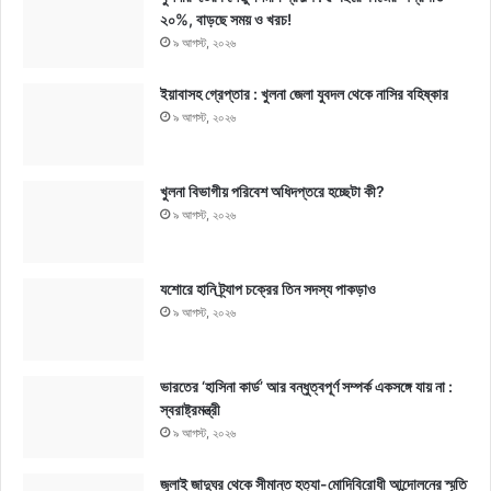
২০%, বাড়ছে সময় ও খরচ!
৯ আগস্ট, ২০২৬
ইয়াবাসহ গ্রেপ্তার : খুলনা জেলা যুবদল থেকে নাসির বহিষ্কার
৯ আগস্ট, ২০২৬
খুলনা বিভাগীয় পরিবেশ অধিদপ্তরে হচ্ছেটা কী?
৯ আগস্ট, ২০২৬
যশোরে হানি ট্র্যাপ চক্রের তিন সদস্য পাকড়াও
৯ আগস্ট, ২০২৬
ভারতের ‘হাসিনা কার্ড’ আর বন্ধুত্বপূর্ণ সম্পর্ক একসঙ্গে যায় না :
স্বরাষ্ট্রমন্ত্রী
৯ আগস্ট, ২০২৬
জুলাই জাদুঘর থেকে সীমান্ত হত্যা-মোদিবিরোধী আন্দোলনের স্মৃতি