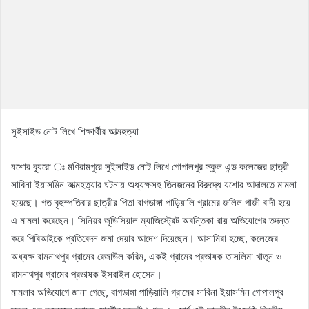
সুইসাইড নোট লিখে শিক্ষার্থীর আত্মহত্যা
যশোর ব্যুরো ঃ মণিরামপুরে সুইসাইড নোট লিখে গোপালপুর স্কুল এন্ড কলেজের ছাত্রী
সাবিনা ইয়াসমিন আত্মহত্যার ঘটনায় অধ্যক্ষসহ তিনজনের বিরুদ্ধে যশোর আদালতে মামলা
হয়েছে। গত বৃহস্পতিবার ছাত্রীর পিতা বাগডাঙ্গা পাড়িয়ালি গ্রামের জলিল গাজী বাদী হয়ে
এ মামলা করেছেন। সিনিয়র জুডিসিয়াল ম্যাজিস্ট্রেট অবন্তিকা রায় অভিযোগের তদন্ত
করে পিবিআইকে প্রতিবেদন জমা দেয়ার আদেশ দিয়েছেন। আসামিরা হচ্ছে, কলেজের
অধ্যক্ষ রামনাথপুর গ্রামের রেজাউল করিম, একই গ্রামের প্রভাষক তাসলিমা খাতুন ও
রামনাথপুর গ্রামের প্রভাষক ইসরাইল হোসেন।
মামলার অভিযোগে জানা গেছে, বাগডাঙ্গা পাড়িয়ালি গ্রামের সাবিনা ইয়াসমিন গোপালপুর