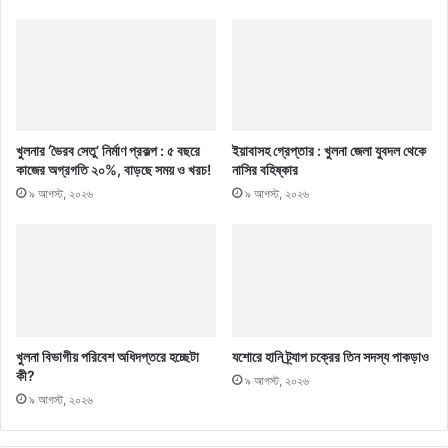
খুলনার ‘ভৈরব সেতু’ নির্মাণ প্রকল্প : ৫ বছরে
ইয়াবাসহ গ্রেপ্তার : খুলনা জেলা যুবদল থেকে
কাজের অগ্রগতি ২০%, বাড়ছে সময় ও খরচ!
নাসির বহিষ্কার
৯ আগস্ট, ২০২৬
৯ আগস্ট, ২০২৬
খুলনা বিভাগীয় পরিবেশ অধিদপ্তরে হচ্ছেটা
যশোরে হানি ট্র্যাপ চক্রের তিন সদস্য পাকড়াও
কী?
৯ আগস্ট, ২০২৬
৯ আগস্ট, ২০২৬