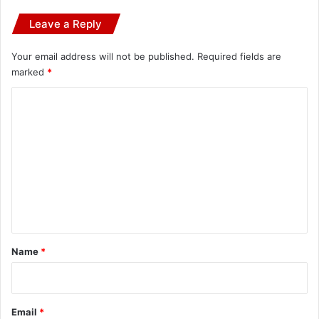
Leave a Reply
Your email address will not be published.
Required fields are
marked
*
C
o
m
m
e
n
t
*
Name
*
Email
*